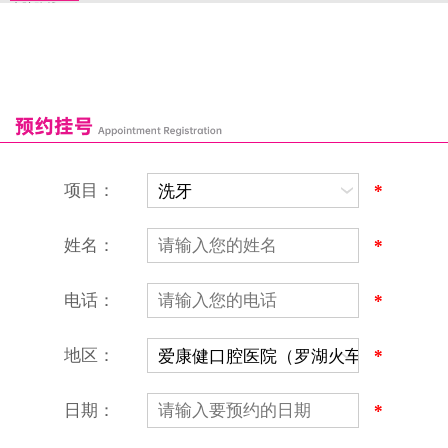
来院路线
罗湖口岸
福田口岸
深圳湾口岸
深圳爱康健口腔医院
康辉口腔门诊部
富康口腔门诊部
恒洁口腔门诊部
恒乐口腔诊所
富港口腔诊所
项目：
*
姓名：
*
电话：
*
地区：
*
深圳爱康健口腔医院
地址：深圳市罗湖区建设路罗湖火车站大楼C区1-2楼北侧、4-8楼
营业时间：9:00-18:00
日期：
*
（节假日照常上班）
香港电话：00852-62157070