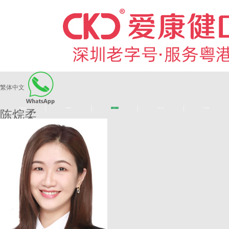
繁体中文
|
|
|
|
爱康健品牌
医师团队
长者医疗券
看牙活动
来院路线
陈烷柔