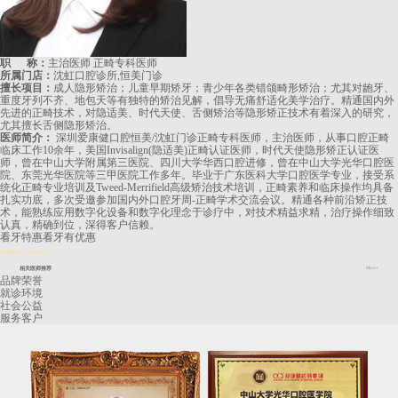
职 称：
主治医师 正畸专科医师
所属门店：
沈虹口腔诊所,恒美门诊
擅长项目：
成人隐形矫治；儿童早期矫牙；青少年各类错颌畸形矫治；尤其对龅牙、
重度牙列不齐、地包天等有独特的矫治见解，倡导无痛舒适化美学治疗。精通国内外
先进的正畸技术，对隐适美、时代天使、舌侧矫治等隐形矫正技术有着深入的研究，
尤其擅长舌侧隐形矫治。
医师简介：
深圳爱康健口腔恒美/沈虹门诊正畸专科医师，主治医师，从事口腔正畸
临床工作10余年，美国Invisalign(隐适美)正畸认证医师，时代天使隐形矫正认证医
师，曾在中山大学附属第三医院、四川大学华西口腔进修，曾在中山大学光华口腔医
院、东莞光华医院等三甲医院工作多年。毕业于广东医科大学口腔医学专业，接受系
统化正畸专业培训及Tweed-Merrifield高级矫治技术培训，正畸素养和临床操作均具备
扎实功底，多次受邀参加国内外口腔牙周-正畸学术交流会议。精通各种前沿矫正技
术，能熟练应用数字化设备和数字化理念于诊疗中，对技术精益求精，治疗操作细致
认真，精确到位，深得客户信赖。
看牙特惠
看牙有优惠
長者醫療券
2024.8.14起正式啟用
相关医师推荐
More+
品牌荣誉
就诊环境
社会公益
服务客户