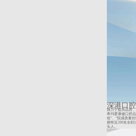
深港口腔
致力于提供品质、
希玛爱康健口腔品
组”、“院感质量
拥有近200名全
头人。