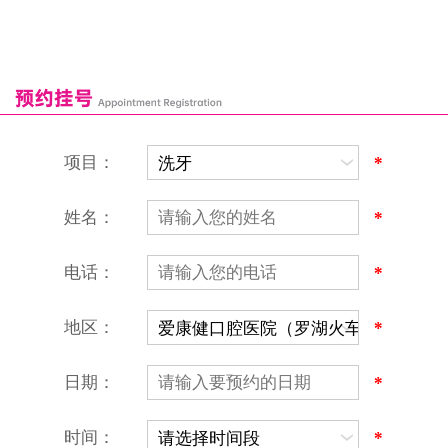
福田口岸
深圳湾口岸
深圳爱康健口腔医院
康辉口腔门诊部
富康口腔门诊部
恒洁口腔门诊部
恒乐口腔诊所
富港口腔诊所
项目：
*
姓名：
*
电话：
*
地区：
*
深圳爱康健口腔医院
地址：深圳市罗湖区建设路罗湖火车站大楼C区1-2楼北侧、4-8楼
营业时间：9:00-18:00
日期：
*
（节假日照常上班）
香港电话：00852-62157070
深圳电话：0755-61302632
时间：
*
微信线上预约：aikangjian1995