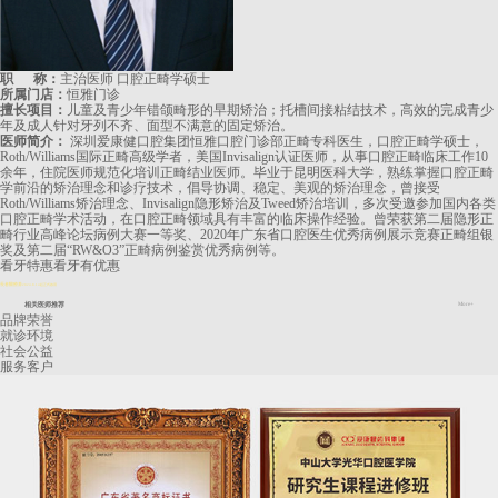
职 称：
主治医师 口腔正畸学硕士
所属门店：
恒雅门诊
擅长项目：
儿童及青少年错颌畸形的早期矫治；托槽间接粘结技术，高效的完成青少
年及成人针对牙列不齐、面型不满意的固定矫治。
医师简介：
深圳爱康健口腔集团恒雅口腔门诊部正畸专科医生，口腔正畸学硕士，
Roth/Williams国际正畸高级学者，美国Invisalign认证医师，从事口腔正畸临床工作10
余年，住院医师规范化培训正畸结业医师。毕业于昆明医科大学，熟练掌握口腔正畸
学前沿的矫治理念和诊疗技术，倡导协调、稳定、美观的矫治理念，曾接受
Roth/Williams矫治理念、Invisalign隐形矫治及Tweed矫治培训，多次受邀参加国内各类
口腔正畸学术活动，在口腔正畸领域具有丰富的临床操作经验。曾荣获第二届隐形正
畸行业高峰论坛病例大赛一等奖、2020年广东省口腔医生优秀病例展示竞赛正畸组银
奖及第二届“RW&O3”正畸病例鉴赏优秀病例等。
看牙特惠
看牙有优惠
長者醫療券
2024.8.14起正式啟用
相关医师推荐
More+
品牌荣誉
就诊环境
社会公益
服务客户