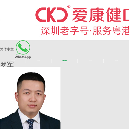
繁体中文
|
|
|
|
爱康健品牌
医师团队
长者医疗券
看牙活动
来院路线
罗军