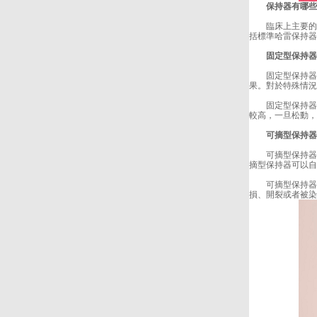
保持器有哪些
臨床上主要的保
括標準哈雷保持器
固定型保持器主
固定型保持器優
果。對於特殊情況
固定型保持器缺
較高，一旦松動，
可摘型保持器主
可摘型保持器優
摘型保持器可以自
可摘型保持器缺
損、開裂或者被染