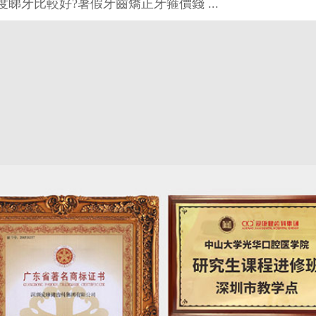
睇牙比較好?暑假牙齒矯正牙箍價錢 ...