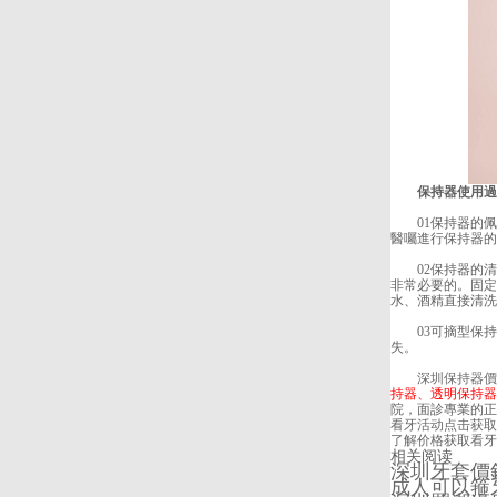
保持器使用過程
01保持器的佩
醫囑進行保持器的
02保持器的清
非常必要的。固定
水、酒精直接清洗
03可摘型保持
失。
深圳保持器價
持器、透明保持器
院，面診專業的正
看牙活动
点击获取
了解价格
获取看牙
相关阅读
深圳牙套價錢
成人可以箍牙