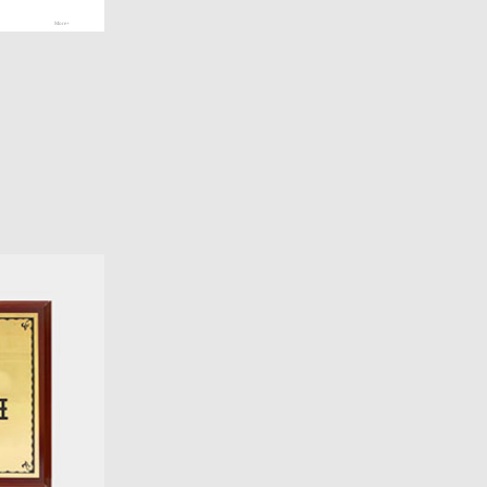
More+