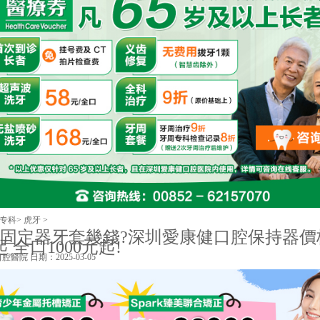
专科
>
虎牙
>
固定器牙套幾錢?深圳愛康健口腔保持器價
起 全口1000元起!
口腔醫院
日期：2025-03-05