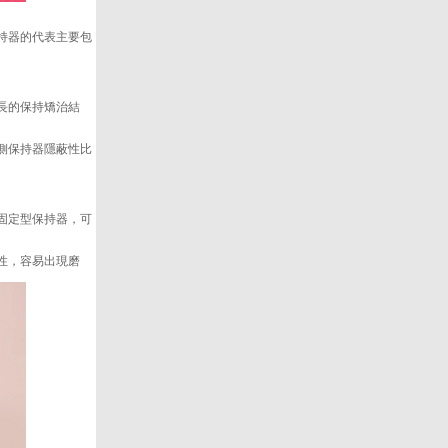
持器的代表主要包
長的保持矯治結
側保持器隱蔽性比
固定型保持器，可
性，容易出現磨