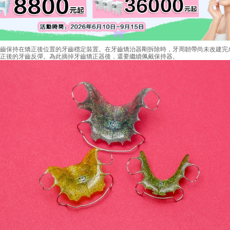
保持在矯正後位置的牙齒穩定裝置。在牙齒矯治器剛拆除時，牙周韌帶尚未改建完
正後的牙齒反彈。為此摘掉牙齒矯正器後，還要繼續佩戴保持器。