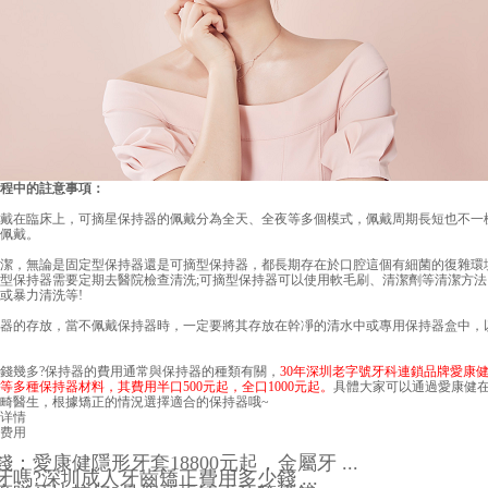
中的註意事項：
戴在臨床上，可摘星保持器的佩戴分為全天、全夜等多個模式，佩戴周期長短也不一
佩戴。
潔，無論是固定型保持器還是可摘型保持器，都長期存在於口腔這個有細菌的復雜環
型保持器需要定期去醫院檢查清洗;可摘型保持器可以使用軟毛刷、清潔劑等清潔方
或暴力清洗等!
器的存放，當不佩戴保持器時，一定要將其存放在幹凈的清水中或專用保持器盒中，
錢幾多
?保持器的費用通常與保持器的種類有關，
30年深圳老字號牙科連鎖品牌
愛康
等多種保持器材料，其費用半口500元起，全口1000元起。
具體大家可以通過愛康健
畸醫生，根據矯正的情況選擇適合的保持器哦~
详情
费用
：愛康健隱形牙套18800元起，金屬牙 ...
嗎?深圳成人牙齒矯正費用多少錢 ...