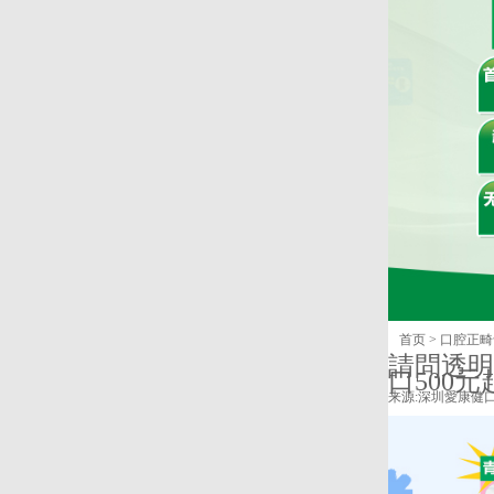
首页
>
口腔正畸
請問透明
口500元
来源:
深圳愛康健