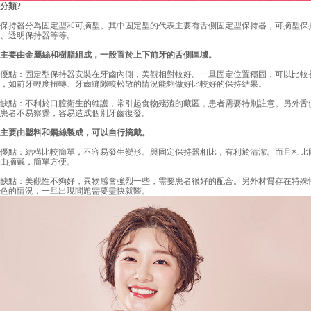
分類?
持器分為固定型和可摘型。其中固定型的代表主要有舌側固定型保持器，可摘型保
、透明保持器等等。
要由金屬絲和樹脂組成，一般置於上下前牙的舌側區域。
點：固定型保持器安裝在牙齒內側，美觀相對較好。一旦固定位置穩固，可以比較
，如前牙輕度扭轉、牙齒縫隙較松散的情況能夠做好比較好的保持結果。
點：不利於口腔衛生的維護，常引起食物殘渣的藏匿，患者需要特別註意。另外舌
患者不易察覺，容易造成個別牙齒復發。
要由塑料和鋼絲製成，可以自行摘戴。
點：結構比較簡單，不容易發生變形。與固定保持器相比，有利於清潔。而且相比
由摘戴，簡單方便。
點：美觀性不夠好，異物感會強烈一些，需要患者很好的配合。另外材質存在特殊
色的情況，一旦出現問題需要盡快就醫。