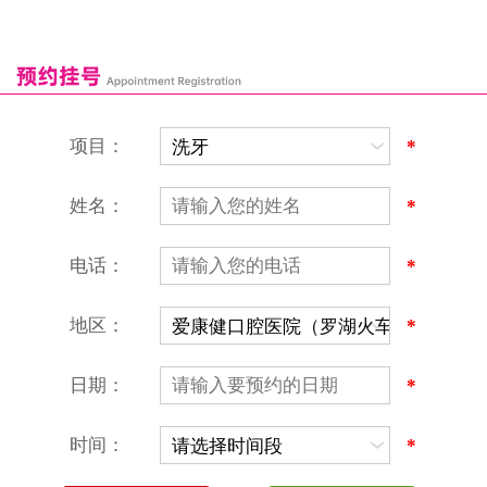
深圳爱康健口腔医院
康辉口腔门诊部
富康口腔门诊部
恒洁口腔门诊部
恒乐口腔诊所
富港口腔诊所
项目：
*
姓名：
*
电话：
*
地区：
*
深圳爱康健口腔医院
地址：深圳市罗湖区建设路罗湖火车站大楼C区1-2楼北侧、4-8楼
营业时间：9:00-18:00
日期：
*
（节假日照常上班）
香港电话：00852-62157070
深圳电话：0755-61302632
时间：
*
微信线上预约：aikangjian1995
微信小程序：爱康健齿科
爱康健官方网站：www.ckj100.com