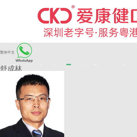
繁体中文
|
|
|
|
爱康健品牌
医师团队
长者医疗券
看牙活动
来院路线
舒成林