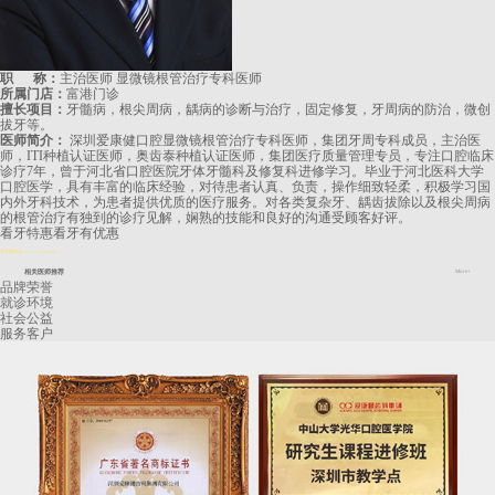
职 称：
主治医师 显微镜根管治疗专科医师
所属门店：
富港门诊
擅长项目：
牙髓病，根尖周病，龋病的诊断与治疗，固定修复，牙周病的防治，微创
拔牙等。
医师简介：
深圳爱康健口腔显微镜根管治疗专科医师，集团牙周专科成员，主治医
师，ITI种植认证医师，奥齿泰种植认证医师，集团医疗质量管理专员，专注口腔临床
诊疗7年，曾于河北省口腔医院牙体牙髓科及修复科进修学习。毕业于河北医科大学
口腔医学，具有丰富的临床经验，对待患者认真、负责，操作细致轻柔，积极学习国
内外牙科技术，为患者提供优质的医疗服务。对各类复杂牙、龋齿拔除以及根尖周病
的根管治疗有独到的诊疗见解，娴熟的技能和良好的沟通受顾客好评。
看牙特惠
看牙有优惠
長者醫療券
2024.8.14起正式啟用
相关医师推荐
More+
品牌荣誉
就诊环境
社会公益
服务客户