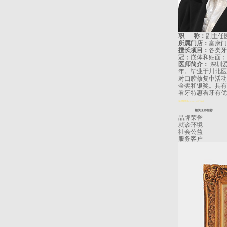
职 称：
副主任
所属门店：
富康门
擅长项目：
各类牙
冠；嵌体和贴面；
医师简介：
深圳
年。毕业于川北医
对口腔修复中活动
金奖和银奖。具有
看牙特惠
看牙有优
長者醫療券
2024.8.14起正式啟用
相关医师推荐
品牌荣誉
就诊环境
社会公益
服务客户