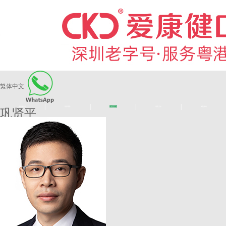
繁体中文
|
|
|
|
爱康健品牌
医师团队
长者医疗券
看牙活动
来院路线
巩贤平