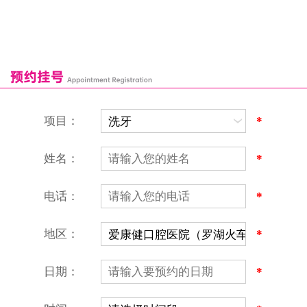
罗湖口岸
福田口岸
深圳湾口岸
深圳爱康健口腔医院
康辉口腔门诊部
富康口腔门诊部
恒洁口腔门诊部
恒乐口腔诊所
富港口腔诊所
项目：
*
姓名：
*
电话：
*
地区：
*
深圳爱康健口腔医院
地址：深圳市罗湖区建设路罗湖火车站大楼C区1-2楼北侧、4-8楼
营业时间：9:00-18:00
日期：
*
（节假日照常上班）
香港电话：00852-62157070
深圳电话：0755-61302632