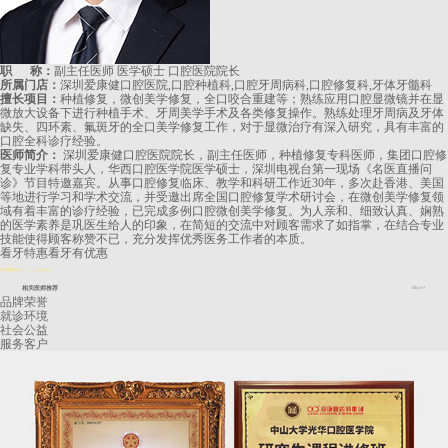
职 称：
副主任医师 医学硕士 口腔医院院长
所属门店：
深圳爱康健口腔医院,口腔种植科,口腔牙周病科,口腔修复科,牙体牙髓科
擅长项目：
种植修复，微创美学修复，全口咬合重建等；熟练应用口腔显微镜并在显
微放大设备下进行种植手术、牙周美学手术及各类修复操作。熟练处理牙周病及牙体
缺失、四环素、氟斑牙的全口美学修复工作，对于显微治疗有深入研究，具有丰富的
口腔全科诊疗经验。
医师简介：
深圳爱康健口腔医院院长，副主任医师，种植修复专科医师，集团口腔修
复专业学科带头人，华西口腔医学院医学硕士，深圳电视台第一现场《名医直播问
诊》节目特邀嘉宾。从事口腔修复临床、教学和科研工作近30年，多次赴香港、美国
等地进行学习和学术交流，并受邀出席全国口腔修复学术研讨会，在微创美学修复领
域有着丰富的诊疗经验，已完成多例口腔微创美学修复。为人亲和、细致认真、娴熟
的医学素养是巩医生给人的印象，在简短的交流中对顾客需求了如指掌，在结合专业
技能使得顾客称赞不已，充分发挥优秀医务工作者的本质。
看牙特惠
看牙有优惠
長者醫療券
2024.8.14起正式啟用
相关医师推荐
More+
品牌荣誉
就诊环境
社会公益
服务客户