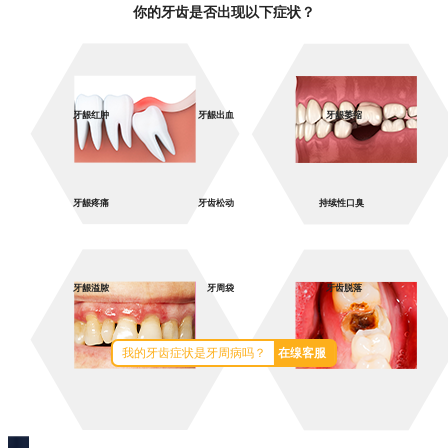
你的牙齿是否出现以下症状？
牙龈红肿
牙龈出血
牙龈萎缩
牙龈疼痛
牙齿松动
持续性口臭
牙龈溢脓
牙周袋
牙齿脱落
*如果您的牙齿出现以上症状，那说明你可能患有牙周病，建议及早就医*
我的牙齿症状是牙周病吗？
在缐客服
什么是牙周病？牙周病是怎么引起的？