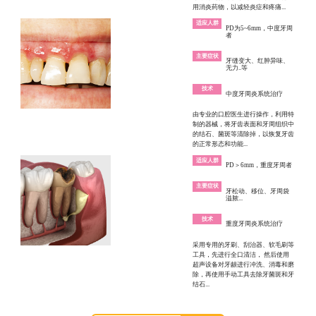
用消炎药物，以减轻炎症和疼痛...
适应人群
PD为5~6mm，中度牙周
者
主要症状
牙缝变大、红肿异味、
无力..等
技术
中度牙周炎系统治疗
由专业的口腔医生进行操作，利用特
制的器械，将牙齿表面和牙周组织中
的结石、菌斑等清除掉，以恢复牙齿
的正常形态和功能...
适应人群
PD＞6mm，重度牙周者
主要症状
牙松动、移位、牙周袋
溢脓...
技术
重度牙周炎系统治疗
采用专用的牙刷、刮治器、软毛刷等
工具，先进行全口清洁， 然后使用
超声设备对牙龈进行冲洗、消毒和磨
除，再使用手动工具去除牙菌斑和牙
结石...