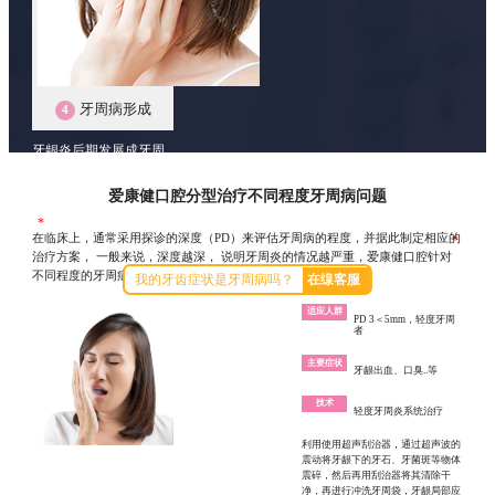
牙周病形成
4
牙龈炎后期发展成牙周
炎出现牙齿的松动和脱
落
爱康健口腔分型治疗不同程度牙周病问题
*
牙周病一般是不能自愈的，不及时治疗病情会长期存在，一旦造成牙槽
在临床上，通常采用探诊的深度（PD）来评估牙周病的程度，并据此制定相应的
骨的吸收和破坏，很难恢复到正常。因此，应早发现、早诊断、早治疗
*
治疗方案， 一般来说，深度越深， 说明牙周炎的情况越严重，爱康健口腔针对
不同程度的牙周病实施针对性治疗方案。
我的牙齿症状是牙周病吗？
在缐客服
适应人群
PD 3＜5mm，轻度牙周
者
主要症状
牙龈出血、口臭..等
技术
轻度牙周炎系统治疗
利用使用超声刮治器，通过超声波的
震动将牙龈下的牙石、牙菌斑等物体
震碎，然后再用刮治器将其清除干
净，再进行冲洗牙周袋，牙龈局部应