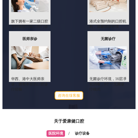
旗下拥有一家二级口腔
港式全预约制的口腔机
专科医院12家口腔门诊
构，温馨就诊环境
医师亲诊
无菌诊疗
华西、港中大医师亲
无菌诊疗环境，16层凈
诊，拥有丰富的口腔诊
化消毒，8个一无菌诊
疗经验
疗模式
咨询在缐客服
关于爱康健口腔
医院环境
诊疗设备
/