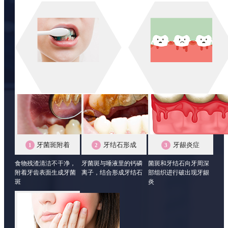
牙周病一种常见的口腔疾病，主要由细菌感染引起，包括牙龈病和牙周炎两种。
牙龈病是一种发生在牙龈和牙槽骨之间的疾病， 主要由细菌和其他物质引起。牙
周炎则是一种更严重的牙周病，由牙周膜和牙槽骨等组织引起。
牙周病演变过程
牙菌斑附着
牙结石形成
牙龈炎症
1
2
3
食物残渣清洁不干净，
牙菌斑与唾液里的钙磷
菌斑和牙结石向牙周深
附着牙齿表面生成牙菌
离子，结合形成牙结石
部组织进行破出现牙龈
斑
炎