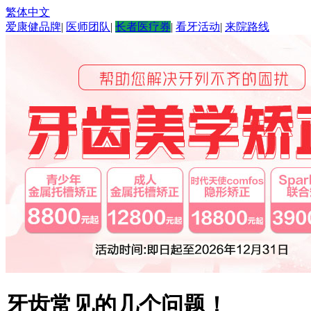
繁体中文
爱康健品牌
|
医师团队
|
长者医疗券
|
看牙活动
|
来院路线
牙齿常见的几个
问题
！