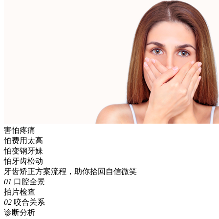
害怕疼痛
怕费用太高
怕变钢牙妹
怕牙齿松动
牙齿矫正方案流程，助你拾回自信微笑
01
口腔全景
拍片检查
02
咬合关系
诊断分析