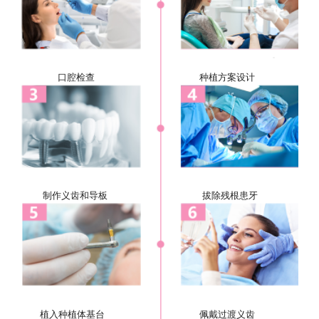
口腔检查
种植方案设计
制作义齿和导板
拔除残根患牙
植入种植体基台
佩戴过渡义齿