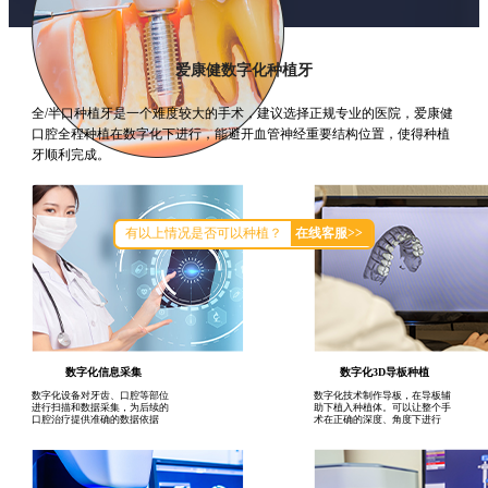
爱康健数字化种植牙
全/半口种植牙是一个难度较大的手术，建议选择正规专业的医院，爱康健
口腔全程种植在数字化下进行，能避开血管神经重要结构位置，使得种植
牙顺利完成。
牙槽骨薄浅
有以上情况是否可以种植？
在线客服>>
数字化信息采集
数字化3D导板种植
数字化设备对牙齿、口腔等部位
数字化技术制作导板，在导板辅
进行扫描和数据采集，为后续的
助下植入种植体。可以让整个手
口腔治疗提供准确的数据依据
术在正确的深度、角度下进行