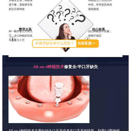
牙槽骨太薄，种植深
种植需几个月到几年
度不够，需植骨等骨
时间，经常医院来回
愈合后再种植
跑很麻烦
费用太高
担心效果
种一颗牙要几千到几
担心种植后不舒服，
万，全口种植的话差
种植不稳定
不多要几十万
长期牙缺失有什么危害？
在线客服>>
All-on-4种植技术
修复全/半口牙缺失
All-on-4种植技术主要针对全口无牙或者半口无牙的情形，利用4-6颗种植