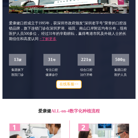
爱康健口腔成立于1995年，获深圳市政府颁发"深圳老字号"荣誉的口腔连
锁品牌，旗下连锁门诊在深圳罗湖、福田、南山口岸附近均有分布，现有
医护人员500多位， 经过31年的辛勤耕耘，赢得粤港市民及外籍人士的长
期信任和高度认同
>了解更多
13
31
221
500
家
年
张
位
集团旗下
专注口腔
综合口腔
集团口腔
医院门诊
健康诊疗
治疗牙椅
医护人员
在线客服>>
爱康健
ALL-on-4数字化种植流程