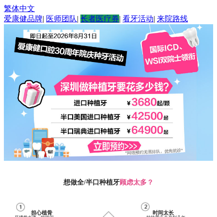
繁体中文
爱康健品牌
|
医师团队
|
长者医疗券
|
看牙活动
|
来院路线
想做全/半口种植牙
顾虑太多？
担心植骨
时间太长