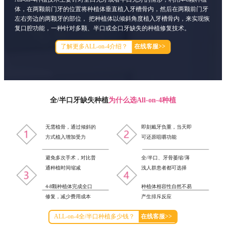
体，在两颗前门牙的位置将种植体垂直植入牙槽骨内，然后在两颗前门牙
左右旁边的两颗牙的部位， 把种植体以倾斜角度植入牙槽骨内，来实现恢
复口腔功能，一种针对多颗、半口或全口牙缺失的种植修复技术。
了解更多ALL-on-4介绍？
在线客服>>
全/半口牙缺失种植
为什么选All-on-4种植
无需植骨，通过倾斜的
即刻戴牙负重，当天即
方式植入增加受力
可还原咀嚼功能
避免多次手术，对比普
全/半口、牙骨萎缩/薄
通种植时间缩减
浅人群患者都可选择
4-8颗种植体完成全口
种植体相容性自然不易
修复，减少费用成本
产生排斥反应
ALL-on-4全/半口种植多少钱？
在线客服>>