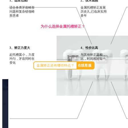
1、适应范围广
2、技术成熟
适合各类牙齿畸形
金属托槽矫正发展
问题和复杂错领畸
历史久,已临床实用
形患者
多年
为什么选择金属托槽矫正？
3、矫正力度大
4、性价比高
起托槽翼小，力度
与其他矫正器相
均匀，牙齿同时在
比，时间相对短一
变化
些
金属矫正还有哪些特点？
在线客服
哪些情况
适合
做金属托槽矫正