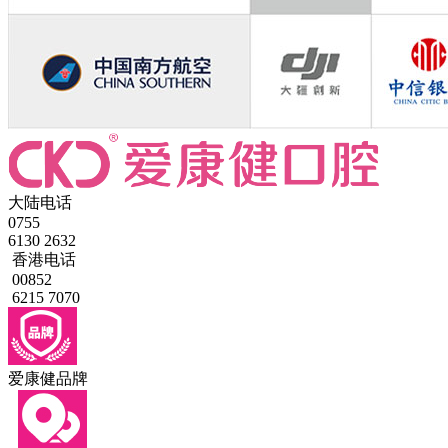
大陆电话
0755
6130 2632
香港电话
00852
6215 7070
爱康健品牌