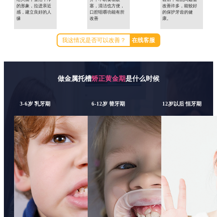
的形象，拉进亲近
塞，清洁也方便，
改善许多，能较好
感，建立良好的人
口腔咀嚼功能有所
的保护牙齿的健
缘
改善
康。
我这情况是否可以改善？
在线客服
做金属托槽
矫正黄金期
是什么时候
3-6岁 乳牙期
6-12岁 替牙期
12岁以后 恒牙期