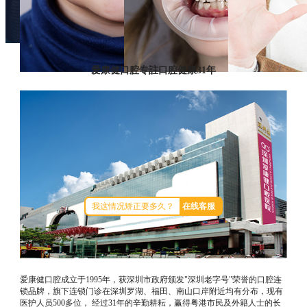
爱康健口腔专註口腔健康31年
可以防止儿童正反
这时是骨骼生长发育
此时，儿童牙齿已更
颌、后牙反颌、下颌
的最高峰期，此时矫
换，骨骼基本成型，
前突等问题，同时也
正能促进或抑制颌骨
此时矫正可以修复儿
可以纠正影响面部发
的生长，往你所希望
童生长发育期间的牙
育的不良用牙习惯
的牙型发展。
齿畸形问题
牙槽骨一生都在变化，即使错过了黄金期，只要口
腔牙齿健康，成年人依然可以矫正，只是成年人骨
骼已经发育完成，相较青少年骨改建速度会相对缓
慢，通常需要几年的时间才能矫正好，因此若想矫
正应越早越好。
我这情况矫正要多久？
在线客服
爱康健口腔成立于1995年，获深圳市政府颁发"深圳老字号"荣誉的口腔连
锁品牌，旗下连锁门诊在深圳罗湖、福田、南山口岸附近均有分布，现有
医护人员500多位， 经过31年的辛勤耕耘，赢得粤港市民及外籍人士的长