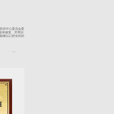
防控中心委员会委
嵌体修复、牙周治
，能够以口腔全科的
More+