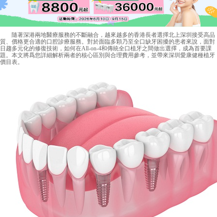
隨著深港兩地醫療服務的不斷融合，越來越多的香港長者選擇北上深圳接受高品
質、價格更合適的口腔診療服務。對於面臨多顆乃至全口缺牙困擾的患者來說，面對
日趨多元化的修復技術，如何在All-on-4和傳統全口植牙之間做出選擇，成為首要課
題。本文將爲您詳細解析兩者的核心區別與合理費用參考，並帶來深圳愛康健種植牙
價目表。