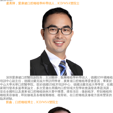
盧勇輝，愛康健口腔種植學科帶頭人，ICD/WSA雙院士
深圳愛康健口腔醫院副院長，主治醫師，集團種植學科帶頭人，德國IZI中國種植
培訓中心副主任，德國法蘭克福大學訪問學者，廣東省口腔種植專委會委員，畢業於
中山大學光華口腔醫學院。曾於德國IZI植牙培訓中心、德國法蘭克福大學學習，在國
家期刊發表多篇專業論文，多次受邀出席國內口腔領域大型學術會議發表專題演講，
並在全國性以及廣東省口腔種植病例大賽中獲獎。擅長項目：微創植牙、即刻種植和
種植美容修複，即刻修複及各種複雜種植、植骨術。在口腔種植及修複方面有豐富的
臨床經驗。
劉鑫，口腔種植博士，ICD/WSA雙院士