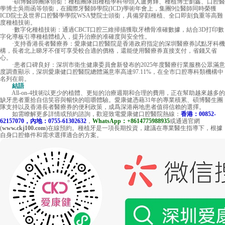
·碩博醫師團隊領銜：種植團隊由種植學科帶頭人盧勇輝、種植博士劉鑫、口腔醫
學博士吳雨函等領銜，在國際牙醫師學院(ICD)學術年會上，集團9位醫師同時榮獲
ICD院士及世界口腔醫學學院WSA雙院士頭銜，具備穿顴種植、全口即刻負重等高難
度種植技術。
·數字化種植技術：通過CBCT口腔三維掃描獲取牙槽骨准確數據，結合3D打印數
字化導板引導種植體植入，提升治療的准確度與安全性。
·支持香港長者醫療券：愛康健口腔醫院是香港政府指定的深圳醫療券試點牙科機
構，長者北上睇牙不僅可享受較合適的價格，還能使用醫療券直接支付，省錢又省
心。
·患者口碑良好：深圳市衛生健康委員會新發布的2025年度醫療行業服務公眾滿意
度調查顯示，深圳愛康健口腔醫院總體滿意率高達97.11%，在全市口腔專科類機構中
名列在前。
結語
All-on-4技術以更少的植體、更短的治療週期和合理的費用，正在幫助越來越多的
缺牙患者重拾自信笑容與暢快的咀嚼體驗。愛康健憑藉31年的專業積累、碩博醫生團
隊支持以及香港長者醫療券的便利政策，成爲深港兩地患者值得信賴的選擇。
如需瞭解更多詳情或預約諮詢，歡迎致電愛康健口腔醫院熱線：
香港：00852-
62157070，內地：0755-61302632
，
WhatsApp：+8614775988935
或通過官網
(
www.ckj100.com
)在線預約。種植牙是一項長期投資，建議在專業醫生指導下，根據
自身口腔條件和需求選擇適合的方案。