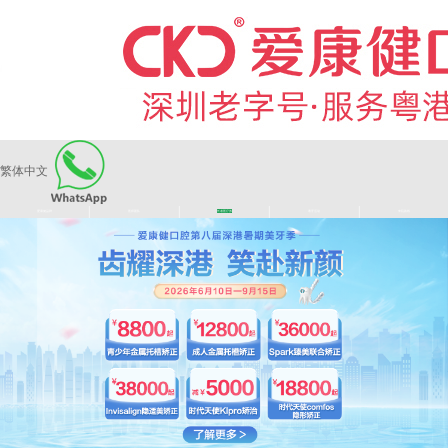
繁体中文
|
|
|
|
爱康健品牌
医师团队
长者医疗券
看牙活动
来院路线