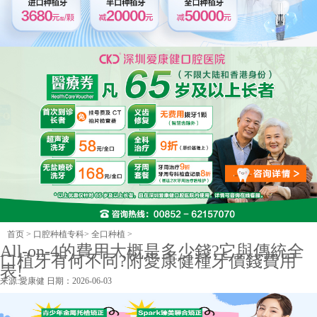
首页
>
口腔种植专科
>
全口种植
>
All-on-4的費用大概是多少錢?它與傳統全
口植牙有何不同?附愛康健種牙價錢費用
表!
来源:
愛康健
日期：2026-06-03