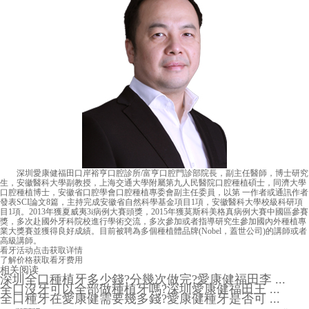
深圳愛康健福田口岸裕亨口腔診所/富亨口腔門診部院長，副主任醫師，博士研究
生，安徽醫科大學副教授，上海交通大學附屬第九人民醫院口腔種植碩士，同濟大學
口腔種植博士，安徽省口腔學會口腔種植專委會副主任委員，以第 一作者或通訊作者
發表SCI論文8篇，主持完成安徽省自然科學基金項目1項，安徽醫科大學校級科研項
目1項。2013年獲夏威夷3i病例大賽頭獎，2015年獲莫斯科美格真病例大賽中國區參賽
獎，多次赴國外牙科院校進行學術交流，多次參加或者指導研究生參加國內外種植專
業大獎賽並獲得良好成績。目前被聘為多個種植體品牌(Nobel，蓋世公司)的講師或者
高級講師。
看牙活动
点击获取详情
了解价格
获取看牙费用
相关阅读
深圳全口種植牙多少錢?分幾次做完?愛康健福田李 ...
全口沒牙可以全部做種植牙嗎?深圳愛康健福田王 ...
全口種牙在愛康健需要幾多錢?愛康健種牙是否可 ...