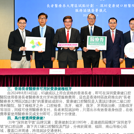
三、香港長者醫療券可用於愛康健種植牙
自2024年8月14日起，65歲或以上符合資格的香港長者，即可在深圳愛康健口腔
醫院使用香港長者醫療券支付牙科護理服務費用，這也是香港特區政府推出的“長者
醫療券大灣區試點計劃”的重要組成部分。愛康健口腔醫院是入選該計劃的二級口腔
專科醫院。除了種植牙之外，口腔檢查、洗牙、補牙、脫牙、牙周病治療、活動假牙
等項目，同樣可使用醫療券支付。長者來院就診時，只需出示有效香港身份證，在收
費專窗使用醫療券完成支付即可，流程十分便捷。
四、爲什麼選擇愛康健?
·31年“深圳老字號”品牌沉澱：
愛康健
創立於1995年，是連續四屆獲評“深圳老字
號”的口腔品牌，旗下共13家口腔醫院及門診，分佈於羅湖、福田、南山等核心區
域，覆蓋口岸周邊，跨境就診交通便利。