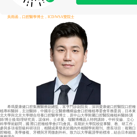
吳雨函，口腔醫學博士，ICD/WSA雙院士
希瑪愛康健口腔集團醫療副總監，富亨門診副院長，深圳愛康健口腔醫院口腔種
植專科醫師，主治醫師，中國非公立醫療機構協會口腔種植專委會常務委員，日本東
北大學與北京大學聯合培養口腔醫學博士，原中山大學附屬口腔醫院種植科醫師/講
師/博士後/助理研究員，諾保科、士卓曼、瑞醫博機器人特聘講師，中科安齒、立心
科學學術顧問，國 際口腔種植學會(ITI)會員。長期於大學院校從事醫、教、研工作，
參與多項省部級科研項目，相關成果發表於國內外相關學術期刊。擅長項目：複雜口
腔種植、美學修複、牙槽與牙周微創外科。致力以大學嚴謹學術標准，結合日本細致
服務理念。