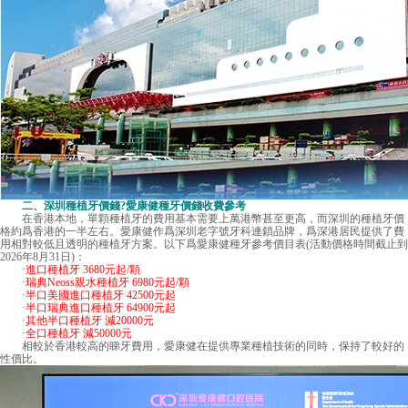
二、
深圳種植牙價錢
?愛康健種牙價錢收費參考
在香港本地，單顆種植牙的費用基本需要上萬港幣甚至更高，而深圳的種植牙價
格約爲香港的一半左右。愛康健作爲深圳老字號牙科連鎖品牌，爲深港居民提供了費
用相對較低且透明的種植牙方案。以下爲愛康健種牙參考價目表(活動價格時間截止到
2026年8月31日)：
·進口種植牙 3680元起/顆
·瑞典Neoss親水種植牙 6980元起/顆
·半口美國進口種植牙 42500元起
·半口瑞典進口種植牙 64900元起
·其他半口種植牙 減20000元
·全口種植牙 減50000元
相較於香港較高的睇牙費用，愛康健在提供專業種植技術的同時，保持了較好的
性價比。