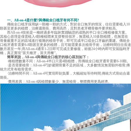
一、All-on-4是什麼?與傳統全口植牙有何不同?
傳統全口植牙採用缺一顆種一顆的方式，對於全口無牙的情況，往往需要植入10
顆甚至更多的植體，治療週期長、費用高昂，且對患者牙槽骨條件要求較高。
而All-on-4技術是一種經過多年臨牀實踐驗證的成熟的半口/全口種植修復方案。
其核心原理是僅需植入4顆種植體來支撐整排假牙，無需植入10多顆植體，也無需在
骨量嚴重不足的區域進行複雜的植骨手術，即可完成半口或全口牙齒的重建。傳統全
口植牙通常需要6-8顆甚至更多的植體，且可能需要多次植骨手術，治療時間往往長達
數月甚至一年;而All-on-4通常1-2日即可完成主要修復，術後24小時內即可安裝臨時牙
橋，真正實現“當天種牙，當天用餐”。
簡單來說，All-on-4與傳統全口植牙的核心區別如下：
·種植體數量不同：All-on-4半口只需4顆植體，而傳統全口植牙通常需要6-10顆。
·是否需要植骨：All-on-4巧妙避開骨量不足的區域，大多數情況無需額外植骨;傳
統方式常有植骨需求。
·治療時間不同：All-on-4可實現即刻負重，大幅縮短等待時間;傳統方式骨結合週
期長。
·費用差異：All-on-4因植體數量少、無需植骨，整體費用更爲經濟。