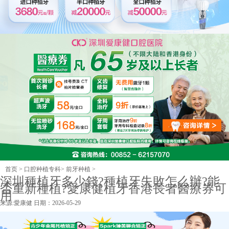
首页
>
口腔种植专科
>
前牙种植
>
深圳種植牙多少錢?種植牙失敗怎么辦?能
否重新種植?愛康健植牙香港長者醫療券可
用
来源:
愛康健
日期：2026-05-29