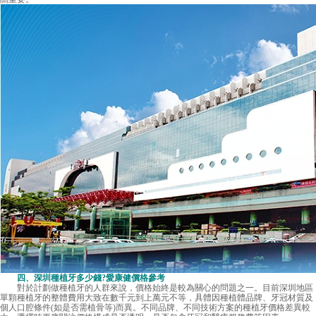
四、
深圳種植牙多少錢
?愛康健價格參考
對於計劃做種植牙的人群來說，價格始終是較為關心的問題之一。目前深圳地區
單顆種植牙的整體費用大致在數千元到上萬元不等，具體因種植體品牌、牙冠材質及
個人口腔條件(如是否需植骨等)而異。不同品牌、不同技術方案的種植牙價格差異較