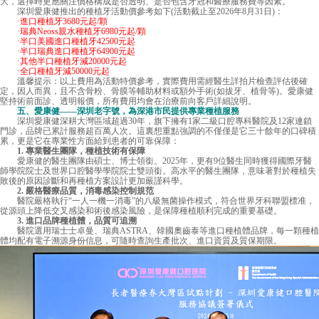
大，選擇時更應關注價格構成是否透明、是否包含牙冠和醫療服務費等因素。
深圳愛康健推出的種植牙活動價參考如下(活動截止至2026年8月31日)：
·進口種植牙3680元起/顆
·瑞典Neoss親水種植牙6980元起/顆
·半口美國進口種植牙42500元起
·半口瑞典進口種植牙64900元起
·其他半口種植牙減20000元起
·全口種植牙減50000元起
溫馨提示：以上費用為活動特價參考，實際費用需經醫生詳拍片檢查評估後確
定，因人而異，且不含骨粉、骨膜等輔助材料或額外手術(如拔牙、植骨等)。愛康健
堅持術前面診、透明報價，所有費用均會在治療前向客戶詳細說明。
五、愛康健——深圳老字號，為深港市民提供專業種植服務
深圳愛康健深耕大灣區域超過30年，旗下擁有1家二級口腔專科醫院及12家連鎖
門診，品牌已累計服務超百萬人次。這裏想重點強調的不僅僅是它三十餘年的口碑積
累，更是它在專業性方面給到患者的可靠保障：
1. 專業醫生團隊，種植技術有保障
愛康健
的醫生團隊由碩士、博士領銜。2025年，更有9位醫生同時獲得國際牙醫
師學院院士及世界口腔醫學學院院士雙頭銜。高水平的醫生團隊，意味著對於種植失
敗後的原因診斷和再種植方案設計更加嚴謹科學。
2. 嚴格醫療品質，消毒感染控制規范
醫院嚴格執行“一人一機一消毒”的八級無菌操作模式，符合世界牙科聯盟標准，
從源頭上降低交叉感染和術後感染風險，是保障種植順利完成的重要基礎。
3. 進口品牌種植體，品質可追溯
醫院選用瑞士士卓曼、瑞典ASTRA、韓國奧齒泰等進口種植體品牌，每一顆種植
體均配有電子溯源身份信息，可隨時查詢生產批次、進口資質及質保期限。