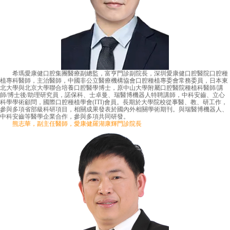
希瑪愛康健口腔集團醫療副總監，富亨門診副院長，深圳愛康健口腔醫院口腔種
植專科醫師，主治醫師，中國非公立醫療機構協會口腔種植專委會常務委員，日本東
北大學與北京大學聯合培養口腔醫學博士，原中山大學附屬口腔醫院種植科醫師/講
師/博士後/助理研究員，諾保科、士卓曼、瑞醫博機器人特聘講師，中科安齒、立心
科學學術顧問，國際口腔種植學會(ITI)會員。長期於大學院校從事醫、教、研工作，
參與多項省部級科研項目，相關成果發表於國內外相關學術期刊。與瑞醫博機器人、
中科安齒等醫學企業合作，參與多項共同研發。
熊志華，副主任醫師，愛康健羅湖康輝門診院長