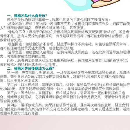
一、種植牙為什么會失敗?
種植牙失敗的原因並非單一，臨床中常見的主要包括以下幾個方面：
·感染風險：種植手術過程中若消毒不完整，或術後口腔護理不到位，細菌可能侵
入引發種植體周圍炎，導致種植體逐漸松動，甚至脫落。
·骨結合不良：種植牙的關鍵在於種植體與周圍骨組織實現緊密“骨結合”。若患者
骨量不足、患有未受控制的糖尿病、有長期吸煙習慣等，都可能影響骨結合過程，導
致骨結合失敗。
·機械因素：種植體設計不合理、醫生手術操作不夠准確、術後咬合關系異常等，
都可能使種植體承受過大壓力，引發松動或損壞。
·過早負重：種植體植入後需要一定的時間完成骨結合，若在此期間過早施加咀嚼
力，可能影響種植體的穩定性。
此外，患者的全身健康狀況(如免疫系統疾病、長期服用影響骨代謝的藥物等)也
會對種植牙的順利完成產生一定影響。
二、種植牙失敗後應該怎么辦?
第 一步：專業診斷，明確原因。一旦發現種植牙有松動或持續發炎跡象，應盡快
就醫。醫生會通過X光片或CT掃描等影像檢查，准確評估種植體及周圍牙槽骨的情
況，找出失敗的根本原因。
第二步：取出種植體，清理炎症環境。經醫生確診為完全失敗(如種植體已無法行
使功能)後，需要先將種植體從頜骨中取出，並將周圍的炎性組織完全清理幹淨。
第三步：等待結合，重新評估。種植體拔除後，需要等待一定的時間讓創口愈
合、骨組織改建完成。之後再通過影像檢查重新評估骨量是否充足、牙槽骨條件是否
適合再次種植。
第四步：選擇修複方案。如果評估後條件合適、且有再次種植的意願，醫生會制
定個體化的再種植方案;若條件不充分或患者不願再做種植，也可以通過固定橋、活動
義齒等其他方式進行修複。