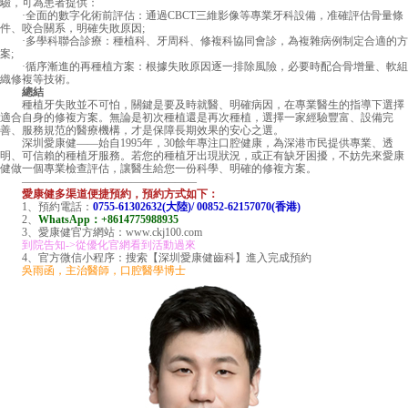
驗，可為患者提供：
·全面的數字化術前評估：通過CBCT三維影像等專業牙科設備，准確評估骨量條
件、咬合關系，明確失敗原因;
·多學科聯合診療：種植科、牙周科、修複科協同會診，為複雜病例制定合適的方
案;
·循序漸進的再種植方案：根據失敗原因逐一排除風險，必要時配合骨增量、軟組
織修複等技術。
總結
種植牙失敗並不可怕，關鍵是要及時就醫、明確病因，在專業醫生的指導下選擇
適合自身的修複方案。無論是初次種植還是再次種植，選擇一家經驗豐富、設備完
善、服務規范的醫療機構，才是保障長期效果的安心之選。
深圳愛康健——始自1995年，30餘年專注口腔健康，為深港市民提供專業、透
明、可信賴的種植牙服務。若您的種植牙出現狀況，或正有缺牙困擾，不妨先來愛康
健做一個專業檢查評估，讓醫生給您一份科學、明確的修複方案。
————————————————
愛康健多渠道便捷預約，預約方式如下：
1、預約電話：
0755-61302632(大陸)/ 00852-62157070(香港)
2、
WhatsApp：+8614775988935
3、愛康健官方網站：www.ckj100.com
到院告知->從優化官網看到活動過來
4、官方微信小程序：搜索【深圳愛康健齒科】進入完成預約
吳雨函，主治醫師，口腔醫學博士