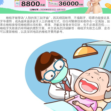
種植牙被譽為“人類的第三副牙齒”，因其穩固耐用、不傷鄰牙、咀嚼功能接近真
牙等優勢，成為越來越多缺牙人士的修複方式。但任何醫療技術都存在一定風險，如
果在種植後發現種植體出現松動、疼痛、牙齦反複發炎等症狀，先不必過度恐慌——
種植牙失敗後仍有明確的應對方案。本文就為您詳細解答：種植牙失敗怎么辦、是否
可以重新種植，以及深圳地區的種植牙費用參考。