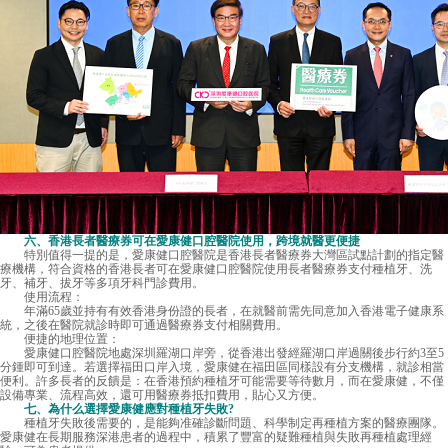
六、香港長者醫療券可在愛康健口腔醫院使用，跨境就醫更便捷
特別值得一提的是，愛康健口腔醫院是香港長者醫療券大灣區試點計劃的指定醫
療機構，符合資格的香港長者可在愛康健口腔醫院使用長者醫療券支付種植牙、洗
牙、補牙、拔牙等多項牙科門診費用。
使用流程：
年滿65歲並持有有效香港身份證的長者，在就醫前需先同意加入香港電子健康系
統，之後在醫院就診時即可通過醫療券支付相關費用。
便捷的地理位置：
愛康健口腔醫院地處深圳羅湖口岸旁，從香港出發經羅湖口岸過關後步行約3至5
分鍾即可到達。若選擇福田口岸入境，愛康健在福田區同樣設有分支機構，就診相當
便利。許多長者的反饋是：在香港預約種植牙可能需要等待數月，而在愛康健，不僅
設備專業、流程高效，還可用醫療券抵扣費用，貼心又方便。
七、為什么選擇愛康健應對種植牙失敗?
種植牙失敗後需要的，是能夠准確診斷問題、科學制定再種植方案的醫療團隊。
愛康健在長期服務深港患者的過程中，積累了豐富的疑難種植與失敗再種植處理經