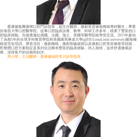
愛康健集團康輝口腔門診院長，副主任醫師，微創美容修複種植專科醫生，畢業
於南昌大學口腔醫學院。從事口腔臨床診療、教學、科研工作多年，積累了豐富的口
腔臨床經驗。先後應邀赴德國、法國、瑞士、美國等醫學院校學習交流。2015年參加
了為期1年的全球牙科教育學院和美國羅馬琳達大學(gIDE/LomaLinda university)嚴格種
植規范化培訓。擅長項目：微創種植，微創智齒拔除以及微創口腔美容修複等技能，
對整體口腔方案制定及系列化治療有豐富的臨床經驗，待人熱情，追求舒適微痛診
療，深得客戶的信賴和好評。
周小明，主治醫師，愛康健福田李川診所院長