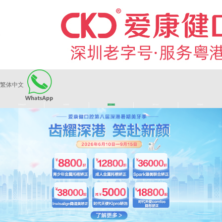
繁体中文
|
|
|
|
爱康健品牌
医师团队
长者医疗券
看牙活动
来院路线