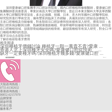
深圳愛康健口腔集團李川口腔診所院長，國內口腔種植和修複醫師，愛康健口腔
集團醫師委員會委員，畢業於南昌大學口腔醫學院，曾赴日本東京醫科大學及華西醫
科大學口腔醫院學習深造，多次赴德國、韓國、日本、意大利等國外口腔醫學院校、
研究院所進行學術交流，擁有豐富的臨床工作經驗，具備良好的口腔綜合診療能力。
主攻口腔種植及功能修複，對各類前沿口腔診療和技術都有深入研究。擅長項目：各
類口腔疾病診斷與治療、熟練開展微創種植、即拔即種即刻修複等前沿技術，特別是
在口腔種植領域、頜面部骨組織缺損的植骨術、顱頜面種植等有深入研究，對全口/半
口種植有獨到的造詣。
看牙活动
点击获取详情
了解价格
获取看牙费用
相关阅读
深圳種植牙價錢討論 種植牙一顆一萬貴不貴?愛康 ...
香港人北上深圳種牙安全嗎?愛康健口腔從技術、 ...
缺牙一定要種牙嗎?深圳種植牙幾多錢?愛康健口腔 ...
相关医师推荐
More+
大陆咨询热线：
0755-61302632
香港咨询热线：
00852-62157070
品牌荣誉
就诊环境
社会公益
服务客户