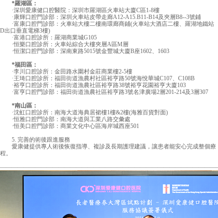
*羅湖區：
·深圳愛康健口腔醫院：深圳市羅湖區火車站大廈C區1-8樓
·康輝口腔門診部：深圳火車站皮帶走廊A12-A15.B11-B14及夾層B8--3號鋪
·富康口腔門診部：火車站大樓二樓南環廊商鋪(火車站大酒店二樓、羅湖地鐵站
D出口垂直電梯3樓)
·富港口腔診所：羅湖商業城G105
·恒樂口腔診所：火車站綜合大樓夾層A區M層
·恒潔口腔門診部：深南東路5015號金豐城大廈B座1602、1603
*福田區：
·李川口腔診所：金田路水圍村金莊商業樓2-5樓
·王琦口腔診所：福田街道漁農村社區裕亨路50號海悅華城C107、C108B
·裕亨口腔診所：福田街道漁農社區裕亨路38號裕亨花園裕亨大廈103
·富亨口腔門診部：福田街道漁農社區裕亨路3號名津廣場2層201-214及3層307
*南山區：
·沈虹口腔診所：南海大道海典居裙樓1樓&2樓(海雅百貨對面)
·恒雅口腔門診部：南海大道與工業八路交彙處
·恒美口腔門診部：商業文化中心區海岸城西座501
5. 完善的術後跟進服務
愛康健提供專人術後恢復指導、複診及長期護理建議，讓患者能安心完成整個療
程。
—————————————————————————————————————