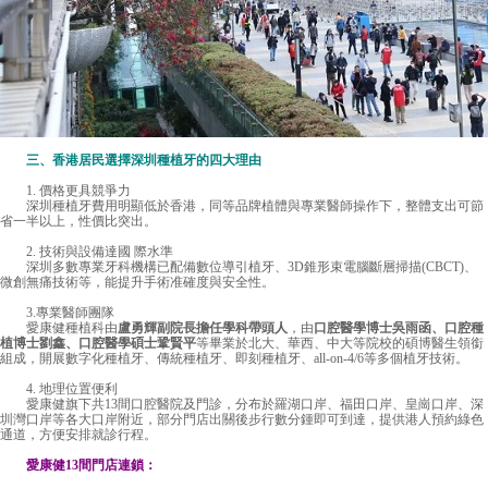
三、香港居民選擇深圳種植牙的四大理由
1. 價格更具競爭力
深圳種植牙費用明顯低於香港，同等品牌植體與專業醫師操作下，整體支出可節
省一半以上，性價比突出。
2. 技術與設備達國 際水準
深圳多數專業牙科機構已配備數位導引植牙、3D錐形束電腦斷層掃描(CBCT)、
微創無痛技術等，能提升手術准確度與安全性。
3.專業醫師團隊
愛康健種植科由
盧勇輝副院長擔任學科帶頭人
，由
口腔醫學博士吳雨函、口腔種
植博士劉鑫、口腔醫學碩士鞏賢平
等畢業於北大、華西、中大等院校的碩博醫生領銜
組成，開展數字化種植牙、傳統種植牙、即刻種植牙、all-on-4/6等多個植牙技術。
4. 地理位置便利
愛康健旗下共13間口腔醫院及門診，分布於羅湖口岸、福田口岸、皇崗口岸、深
圳灣口岸等各大口岸附近，部分門店出關後步行數分鍾即可到達，提供港人預約綠色
通道，方便安排就診行程。
愛康健13間門店連鎖：