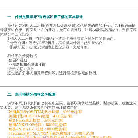
—————————————————————————————————————
一、什麼是種植牙?香港居民應了解的基本概念
種植牙是利用人工牙根(通常為鈦金屬材質)取代缺失的自然牙根，待牙根與齒槽
骨緊密結合後，再安裝上方的牙冠，從而恢復外觀、咀嚼功能與說話能力。整個療程
大致分為三個階段：
1.植入人工牙根：在局部麻醉下將鈦金屬植體置入缺牙區的骨頭內。
2.骨整合期：等待約2至3個月，讓植體與骨骼自然生長結合。
3.裝戴牙冠：在穩定的植體上固定牙冠，完成修復。
種植牙的優勢包括：
·穩固不鬆動
·不需磨損相鄰健康牙齒
·咬合力接近真牙
這也是許多港人願意專程到深圳進行種植牙修複的原因。
—————————————————————————————————————
二、深圳種植牙價格參考範圍
深圳不同牙科診所的收費有所差異，主要取決於植體品牌、醫師技術、數位設備
等因素。以下為愛康健常見的單顆植牙價格區間:
·韓國奧齒泰(OSSTEM)親水植體：6980元起/顆
·美國皓聖(HIOSSEN)植體：4980元起/顆
·瑞典Neoss親水植體：6980元起/顆
·德國ANKYLOS植體：10800元起/顆
·瑞典ASTRA EV+植體：8800元起/顆
·Straumann(瑞士SLA)悅鋯非親水種植牙：9800元起/顆
·Straumann(瑞士)Roxolid瑞鋯親水SLAcitive種植牙：13800元起/顆