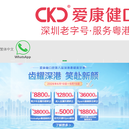
繁体中文
|
|
|
|
爱康健品牌
医师团队
长者医疗券
看牙活动
来院路线