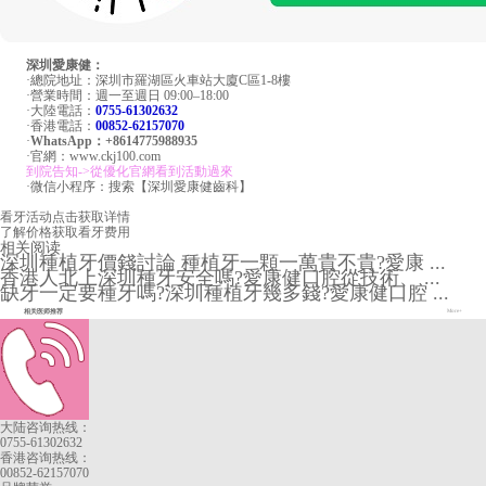
深圳愛康健：
·總院地址：深圳市羅湖區火車站大廈C區1-8樓
·營業時間：週一至週日 09:00–18:00
·大陸電話：
0755-61302632
·香港電話：
00852-62157070
·
WhatsApp：+8614775988935
·官網：www.ckj100.com
到院告知->從優化官網看到活動過來
·微信小程序：搜索【深圳愛康健齒科】
看牙活动
点击获取详情
了解价格
获取看牙费用
相关阅读
深圳種植牙價錢討論 種植牙一顆一萬貴不貴?愛康 ...
香港人北上深圳種牙安全嗎?愛康健口腔從技術、 ...
缺牙一定要種牙嗎?深圳種植牙幾多錢?愛康健口腔 ...
相关医师推荐
More+
大陆咨询热线：
0755-61302632
香港咨询热线：
00852-62157070