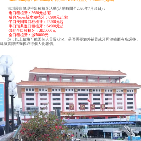
深圳愛康健現推出種植牙活動(活動時間至2026年7月31日)：
·進口種植牙：3680元起/顆
·瑞典Neoss親水種植牙：6980元起/顆
·半口美國進口種植牙：42500元起
·半口瑞典進口種植牙：64900元起
·其他半口種植牙：減20000元
·全口種植牙：減50000元
註：以上價格可能因個人骨質狀況、是否需要額外補骨或牙周治療而有所調整，
建議實際諮詢後取得個人化報價。
—————————————————————————————————————