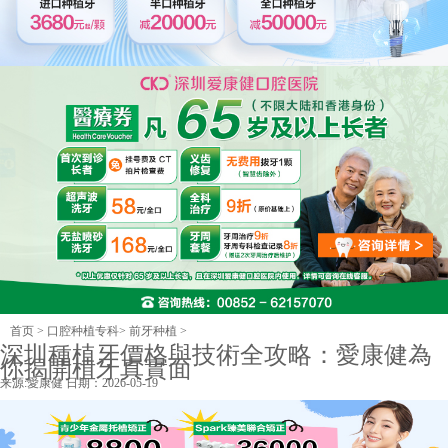
首页
>
口腔种植专科
>
前牙种植
>
深圳種植牙價格與技術全攻略：愛康健為
你揭開植牙真實面
来源:
愛康健
日期：2026-05-19