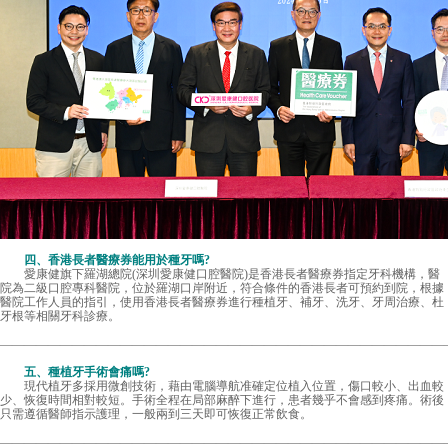
四、香港長者醫療券能用於種牙嗎?
愛康健旗下羅湖總院(深圳愛康健口腔醫院)是香港長者醫療券指定牙科機構，醫
院為二級口腔專科醫院，位於羅湖口岸附近，符合條件的香港長者可預約到院，根據
醫院工作人員的指引，使用香港長者醫療券進行種植牙、補牙、洗牙、牙周治療、杜
牙根等相關牙科診療。
—————————————————————————————————————
五、種植牙手術會痛嗎?
現代植牙多採用微創技術，藉由電腦導航准確定位植入位置，傷口較小、出血較
少、恢復時間相對較短。手術全程在局部麻醉下進行，患者幾乎不會感到疼痛。術後
只需遵循醫師指示護理，一般兩到三天即可恢復正常飲食。
—————————————————————————————————————