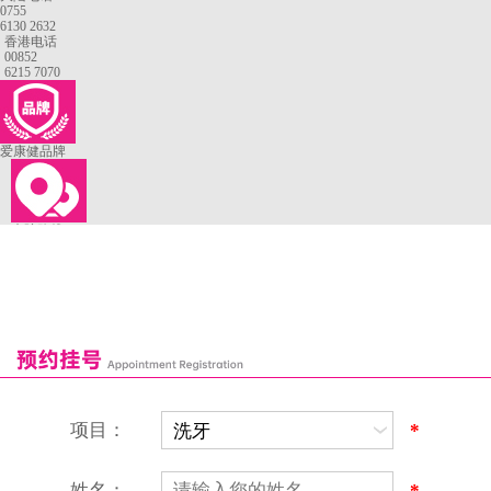
0755
6130 2632
香港电话
00852
6215 7070
爱康健品牌
来院路线
罗湖口岸
福田口岸
深圳湾口岸
深圳爱康健口腔医院
康辉口腔门诊部
富康口腔门诊部
恒洁口腔门诊部
恒乐口腔诊所
富港口腔诊所
项目：
*
姓名：
*