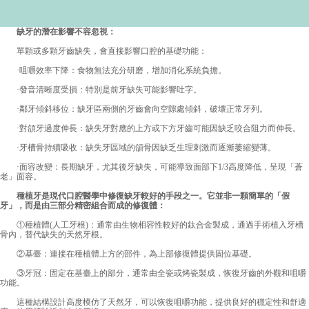
缺牙的潛在影響不容忽視：
單顆或多顆牙齒缺失，會直接影響口腔的基礎功能：
·咀嚼效率下降：食物無法充分研磨，增加消化系統負擔。
·發音清晰度受損：特別是前牙缺失可能影響吐字。
·鄰牙傾斜移位：缺牙區兩側的牙齒會向空隙處傾斜，破壞正常牙列。
·對頜牙過度伸長：缺失牙對應的上方或下方牙齒可能因缺乏咬合阻力而伸長。
·牙槽骨持續吸收：缺失牙區域的頜骨因缺乏生理刺激而逐漸萎縮變薄。
·面容改變：長期缺牙，尤其後牙缺失，可能導致面部下1/3高度降低，呈現「蒼
老」面容。
種植牙是現代口腔醫學中修復缺牙較好的手段之一。它並非一顆簡單的「假
牙」，而是由三部分精密組合而成的修復體：
①種植體(人工牙根)：通常由生物相容性較好的鈦合金製成，通過手術植入牙槽
骨內，替代缺失的天然牙根。
②基臺：連接在種植體上方的部件，為上部修復體提供固位基礎。
③牙冠：固定在基臺上的部分，通常由全瓷或烤瓷製成，恢復牙齒的外觀和咀嚼
功能。
這種結構設計高度模仿了天然牙，可以恢復咀嚼功能，提供良好的穩定性和舒適