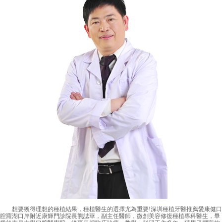
想要獲得理想的種植結果，種植醫生的選擇尤為重要!深圳種植牙醫推薦愛康健口
腔羅湖口岸附近康輝門診院長熊誌華，副主任醫師，微創美容修復種植專科醫生，畢