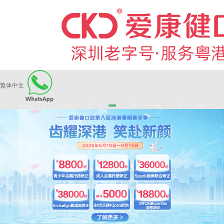
繁体中文
|
|
|
|
爱康健品牌
医师团队
长者医疗券
看牙活动
来院路线