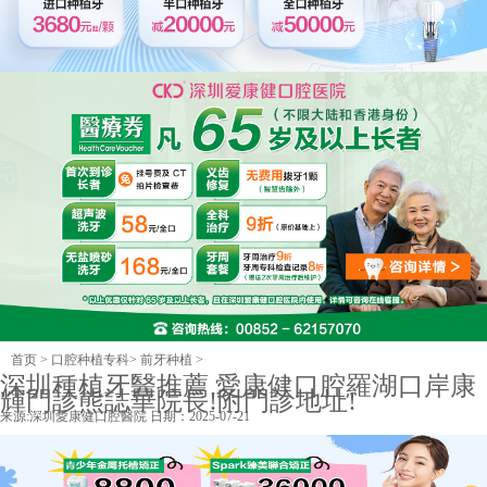
首页
>
口腔种植专科
>
前牙种植
>
深圳種植牙醫推薦 愛康健口腔羅湖口岸康
輝門診熊誌華院長!附門診地址!
来源:
深圳愛康健口腔醫院
日期：2025-07-21