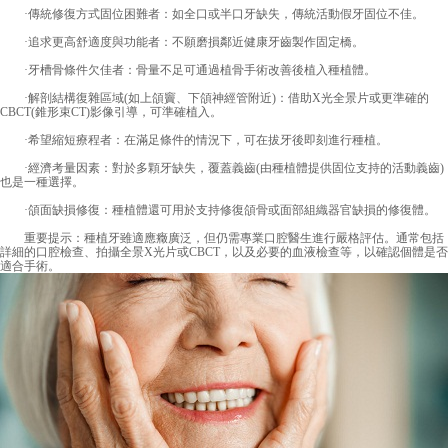
·傳統修復方式固位困難者：如全口或半口牙缺失，傳統活動假牙固位不佳。
·追求更高舒適度與功能者：不願磨損鄰近健康牙齒製作固定橋。
·牙槽骨條件欠佳者：骨量不足可通過植骨手術改善後植入種植體。
·解剖結構復雜區域(如上頜竇、下頜神經管附近)：借助X光全景片或更準確的
CBCT(錐形束CT)影像引導，可準確植入。
·希望縮短療程者：在滿足條件的情況下，可在拔牙後即刻進行種植。
·經濟考量因素：對於多顆牙缺失，覆蓋義齒(由種植體提供固位支持的活動義齒)
也是一種選擇。
·頜面缺損修復：種植體還可用於支持修復頜骨或面部組織器官缺損的修復體。
重要提示：種植牙雖適應癥廣泛，但仍需專業口腔醫生進行嚴格評估。通常包括
詳細的口腔檢查、拍攝全景X光片或CBCT，以及必要的血液檢查等，以確認個體是否
適合手術。