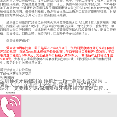
業於南昌大學口腔醫學院。從事口腔臨床診療、教學、科研工作多年，積累了豐富的
口腔臨床經驗。先後應邀赴德國、法國、瑞士、美國等醫學院校學習交流。2015年參
加了為期1年的全球牙科教育學院和美國羅馬琳達大學(gIDE/LomaLinda university)嚴格
種植規範化培訓。擅長微創種植，微創智齒拔除以及微創口腔美容修復等技能，對整
體口腔方案製定及系列化治療有豐富的臨床經驗。
愛康健口腔康輝門診部位於深圳火車站皮帶走廊A12-A15.B11-B14及夾層B8--3號
鋪，距離羅湖口岸僅200多米，門診內設19個獨立診間，由北京大學口腔醫學院、華
西醫科大學口腔醫學院、湖北醫科大學口腔醫學院等國內院校醫師主診，開展口腔種
植、美容修復、口腔正畸、根管內科，口腔外科等多個診療項目。
愛康健種牙價錢
?
愛康健30周年院慶，即日起至2025年8月31日，預約到
愛康健
種牙可享進口種植
牙3680元/顆，瑞典Neoss親水種植牙6980元/顆，半口美國進口種植牙42500元，半口
瑞典進口種植牙64900元，其他品牌半口種植牙減20000元，其他品牌全口種植牙減
50000元。
大家可以通過愛康健在線客服提前預約掛號，到院面診專業的種植牙醫
生，製定針對性的種植牙方案。
看牙活动
点击获取详情
了解价格
获取看牙费用
相关阅读
深圳種植牙價錢討論 種植牙一顆一萬貴不貴?愛康 ...
香港人北上深圳種牙安全嗎?愛康健口腔從技術、 ...
缺牙一定要種牙嗎?深圳種植牙幾多錢?愛康健口腔 ...
相关医师推荐
More+