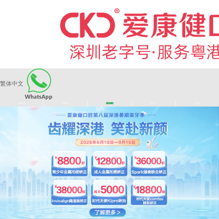
繁体中文
|
|
|
|
爱康健品牌
医师团队
长者医疗券
看牙活动
来院路线