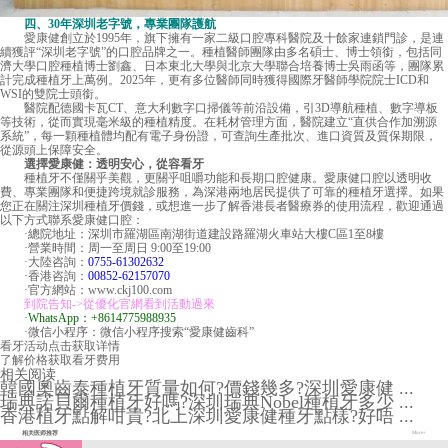
四、30年深圳老字號，專業團隊護航
愛康健
創立於1995年，旗下擁有一家二級口腔專科醫院及十餘家連鎖門診，是連
續獲評“深圳老字號”的口腔品牌之一。種植醫師團隊由多名碩士、博士領銜，包括同
濟大學口腔種植博士劉鑫、日本東北大學與北京大學聯合培養博士吳雨函等，團隊累
計完成種植牙上萬例。2025年，更有多位醫師同時獲得國際牙醫師學院院士ICD和
WSI的雙院士頭銜。
醫院配德國卡瓦CT、意大利數字口掃儀等前沿設備，引3D導航種植、數字導板
等技術，從而實現毫米級的種植精度。在耗材管理方面，醫院建立“直供合作加溯源
系統”，每一顆種植體均配有電子身份證，可查詢生產批次、進口資質及質保期限，
從源頭上保障安全。
選擇愛康健：透明安心，從容看牙
種植牙不僅關乎美觀，更關乎咀嚼功能和長期口腔健康。愛康健口腔以透明收
費、專業團隊和便捷跨境就診服務，為深港兩地居民提供了可靠的種植牙選擇。如果
您正在關注深圳種植牙價錢，或想進一步了解香港長者醫療券的使用流程，歡迎通過
以下方式聯系愛康健口腔：
·總院地址：深圳市羅湖區南湖街道建設路羅湖火車站大樓C區1至8樓
·營業時間：周一至周日 9:00至19:00
·大陸咨詢：
0755-61302632
·香港咨詢：
00852-62157070
·官方網站：www.ckj100.com
到院告知->從優化官網看到活動過來
·
WhatsApp：+8614775988935
·微信小程序：微信小程序搜索“愛康健齒科”
看牙活动
点击获取详情
了解价格
获取看牙费用
相关阅读
韓國奧齒泰種植牙質量如何?價錢幾多?深圳愛康健 ...
瑞典諾貝爾種植牙好嗎?深圳瑞典Nobel種植牙多少 ...
香港植牙點解咁貴?北上深圳愛康健種牙點樣?好唔 ...
相关医师推荐
More+