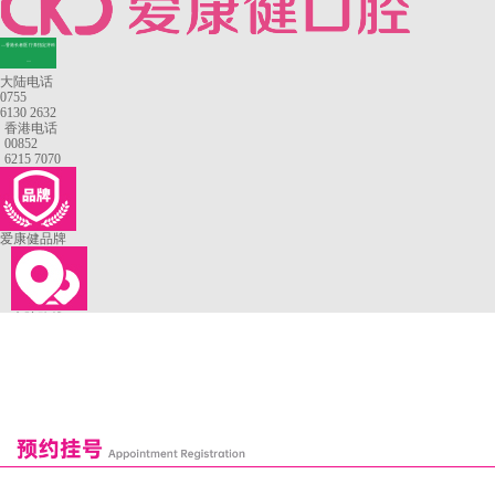
—香港长者医疗券指定牙科
—
大陆电话
0755
6130 2632
香港电话
00852
6215 7070
爱康健品牌
来院路线
罗湖口岸
福田口岸
深圳湾口岸
深圳爱康健口腔医院
康辉口腔门诊部
富康口腔门诊部
恒洁口腔门诊部
恒乐口腔诊所
富港口腔诊所