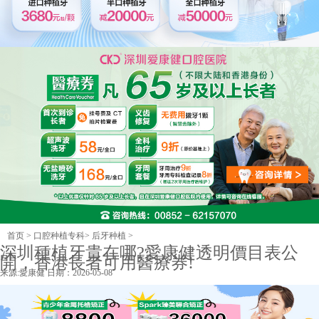
首页
>
口腔种植专科
>
后牙种植
>
深圳種植牙貴在哪?愛康健透明價目表公
開，香港長者可用醫療券!
来源:
愛康健
日期：2026-05-08