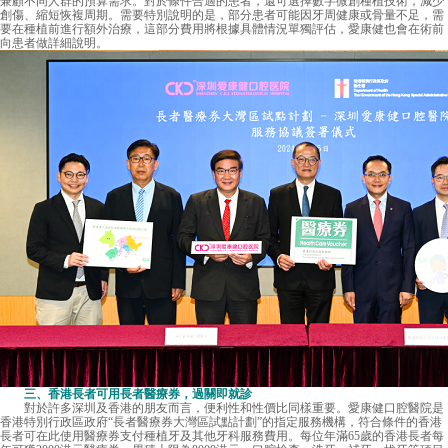
兼顧不同人群的預算需求。對於條件合適的患者，還可選擇數字微創種植技術，減少
創傷、縮短恢複周期。需要特別說明的是，部分患者可能因牙周健康或骨量不足，需
要在種植前進行額外治療，這部分費用將根據具體情況單獨評估，愛康健也會在術前
向患者做詳細說明。
三、香港長者可用長者醫療券，過關即就診
對於許多深圳及香港的朋友而言，便利性和性價比同樣重要。愛康健口腔醫院是
香港特別行政區政府“長者醫療券大灣區試點計劃”的指定服務機構，符合條件的香港
長者可在此使用醫療券支付種植牙及其他牙科服務費用。每位年滿65歲的香港長者每