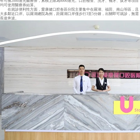
年可獲2000港元醫療券，累積上限為8000港元。口腔檢查、洗牙、補牙、拔牙等項目
均可使用醫療券結算。
在就診便利性方面，愛康健口腔各區分院主要集中在羅湖、福田、南山等區，且
大多鄰近口岸。以羅湖總院為例，距羅湖口岸僅步行3至5分鍾，出關即可就診，無需
長途奔波。