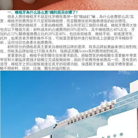
一、種植牙為什么這么貴?錢到底花在哪了?
很多人覺得種植牙不就是往牙槽骨裏擰一顆“螺絲釘”嘛，為什么收費那么高?其
實，種植牙的費用並不只是那顆種植體，而是醫療技術和服務價值的綜合體現。
一顆完整的種植牙，主要由種植體、基台和牙冠三個部分構成。種植牙費用大致
包含以下幾個方面：材料成本約占總費用的50%至60%，其中種植體占40%左右，牙
冠約占12%;醫療服務費占比約20%至40%，包括術前檢查、種植手術、術後護理等。
此外，如果患者牙槽骨條件不佳，可能還需要額外進行植骨或上頜竇提升等輔助手
術，這些項目也會產生相應費用。
材料部分的價格差異主要來自種植體品牌的選擇。韓系品牌如奧齒泰價位相對較
低，而歐美品牌如瑞士ITI親水系列、瑞典諾貝爾Active系列費用相對較高。
更重要的是，種植手術對醫生技術要求頗高。經驗豐富的種植醫生需要數年專業
學習和大量臨床實踐才能獨立完成複雜病例，因此手術費用會相應高一些。貴有貴的
道理，種植牙之所以能恢複接近真牙的咀嚼功能、保護鄰牙健康、延緩牙槽骨萎縮，
離不開材料、技術、設備、醫生的協同配合。