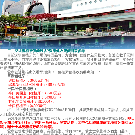
二、
深圳種植牙價錢
幾多?愛康健收費價目表參考
目前深圳種植牙的市場價格因品牌、方案和口腔條件差異較大，普遍在數千元到
上萬元不等。而愛康健作為始於1995年、紮根深圳三十餘年的口腔連鎖品牌，堅持收
費透明、明碼標價的原則，術前會提供詳細的書面治療方案與費用清單，讓每一筆支
出都清晰可見。
愛康健近期推出的看牙活動中，種植牙價格收費參考如下：
單顆種植牙：
·進口種植牙：3680元起/顆
·瑞典Neoss親水種植牙：6980元起/顆
半口/全口種植牙：
·半口美國進口種植牙：42500元起
·半口瑞典進口種植牙：64900元起
·其他半口種植牙：減20000元
·全口種植牙：減50000元
(注：以上活動價格參考截至2026年6月30日，具體費用需經醫生面診後，根據個
人口腔狀況確定具體方案)
另外愛康健羅湖口岸富港口腔診所，位於人民南路1002號羅湖商業城G105，
即日
起至2026年5月31日，推出一系列新店開業活動，其中包括韓國奧齒泰種植牙3680元/
顆，瑞士士卓曼種植牙6500元/顆。
愛康健引進韓國奧齒泰、美國皓聖、瑞典Neoss、瑞士士卓曼等多個進口品牌，