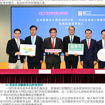
植專科醫生，制定針對性的種植方案。
03 香港長者醫療券的跨境便利
一項對香港長者具有重要意義的是，愛康健口腔醫院已成為香港特別行政區政
府“長者醫療券大灣區試點計劃”的指定服務機構。這一計劃允許合資格的香港長者在
大灣區內的指定醫療機構使用醫療券。
香港長者醫療券計劃旨在資助年滿65歲或以上的合資格香港長者，每人每年可獲
得2000港元的醫療券金額，累積上限為8000港元。這些醫療券現在可以在包括愛康健
口腔醫院在內的試點醫療機構使用。