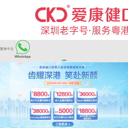
繁体中文
|
|
|
|
爱康健品牌
医师团队
长者医疗券
看牙活动
来院路线