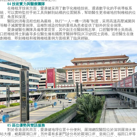
04 技術實力與醫療團隊
在種植牙技術方面，愛康健采用了數字化種植技術。通過數字化的手術導板系
統，可以實時監控手術工具與解剖結構的位置關系，幫助醫生更准確地控制種植的位
置、角度和深度。
醫院的消毒流程也較為嚴格，執行“一人一機一消毒”制度，采用高溫高壓滅菌與
等離子滅菌雙重保障。這種對感染控制的重視為患者提供了額外的安全保障。
愛康健醫生團隊具備專業背景，其中副主任醫師熊志華、口腔醫學博士吳雨函、
口腔種植博士劉鑫等多位醫生擁有國際牙醫師學院(ICD)的院士資格。這些醫生在微
創種植、即刻種植和複雜種植案例方面積累了臨床經驗。
05 區位優勢與雙語服務
對於香港居民而言，愛康健地理位置十分便利。羅湖總院醫院位於深圳羅湖火車
站大樓，毗鄰羅湖口岸，另外還有多家門診分布於羅湖口岸、皇崗口岸、福田口岸等