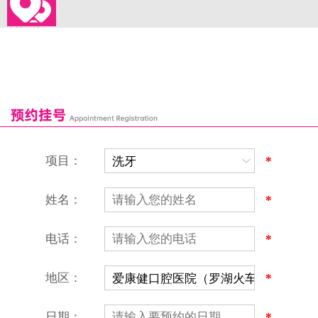
来院路线
罗湖口岸
福田口岸
深圳湾口岸
深圳爱康健口腔医院
康辉口腔门诊部
富康口腔门诊部
恒洁口腔门诊部
恒乐口腔诊所
富港口腔诊所
项目：
*
姓名：
*
电话：
*
地区：
*
深圳爱康健口腔医院
地址：深圳市罗湖区建设路罗湖火车站大楼C区1-2楼北侧、4-8楼
营业时间：9:00-18:00
日期：
*