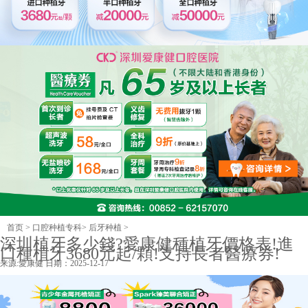
首页
>
口腔种植专科
>
后牙种植
>
深圳植牙多少錢?愛康健種植牙價格表!進
口種植牙3680元起/顆!支持長者醫療券!
来源:
愛康健
日期：2025-12-17