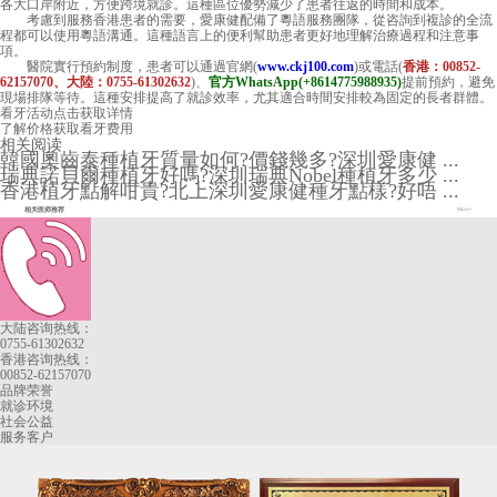
各大口岸附近，方便跨境就診。這種區位優勢減少了患者往返的時間和成本。
考慮到服務香港患者的需要，愛康健配備了粵語服務團隊，從咨詢到複診的全流
程都可以使用粵語溝通。這種語言上的便利幫助患者更好地理解治療過程和注意事
項。
醫院實行預約制度，患者可以通過官網(
www.ckj100.com
)或電話(
香港：00852-
62157070、大陸：0755-61302632
)、
官方WhatsApp(+8614775988935)
提前預約，避免
現場排隊等待。這種安排提高了就診效率，尤其適合時間安排較為固定的長者群體。
看牙活动
点击获取详情
了解价格
获取看牙费用
相关阅读
韓國奧齒泰種植牙質量如何?價錢幾多?深圳愛康健 ...
瑞典諾貝爾種植牙好嗎?深圳瑞典Nobel種植牙多少 ...
香港植牙點解咁貴?北上深圳愛康健種牙點樣?好唔 ...
相关医师推荐
More+
大陆咨询热线：
0755-61302632
香港咨询热线：
00852-62157070
品牌荣誉
就诊环境
社会公益
服务客户