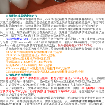
01 深圳市場與愛康健定位
深圳的口腔醫療市場選擇多樣，不同機構的種植牙價格和服務各有特點。與深圳
其他口腔機構相比，愛康健口腔提供從韓國到瑞士的多種進口種植體選擇，滿足不同
預算和需求的患者。這種多元化的選擇使患者能根據自身情況做出更合適的決定。
在深圳，不同品牌的種植牙價格差異明顯。韓國品牌的種植牙價格相對較為親
民，而瑞士、瑞典的品牌則定位在更高價位段。愛康健口腔提供的價格選項覆蓋了這
一范圍，讓不同需求的患者都能找到適合自己的解決方案。
深圳種植牙多少錢
？已有30年曆史的老字號牙科連鎖品牌，引進了多種進口種植
牙品牌，其中Straumann瑞士(SLA)普通表面種植牙、瑞典ASTRA種植牙、法國安卓健
(Anthogyr)種植牙等品牌參與了種植集采活動，
集采價格每顆約3680-7500元。
還有未參與種植集采的種植牙品牌，愛康健種植牙非集采價格收費價目表參考：
①OSSTEM韓國奧齒泰親水種植牙6980元起/顆
②HIOSSEN美國皓聖種植牙 4980元起/顆
③瑞典Neoss親水種植牙6980元起/顆
④德國ANKYLOS種植牙10800元起/顆
⑤瑞典ASTRA EV+種植牙8800元起/顆
⑥Straumann(瑞士SLA)悅鋯非親水種植牙9800元起/顆
⑦Straumann(瑞士)Roxolid瑞鋯親水SLAcitive種植牙13800元起/顆
02 價格透明度與優勢
愛康健推出的2025年終答謝活動中，包含了進口種植牙3680元起/顆
，這一價格在
深圳種植牙市場中具有競爭力，另外還有瑞典Neoss親水種植牙6980元/顆的活動價
格。對於需要半口或全口種植的患者，醫院也提供相應的方案和價格選項。
除了單顆種植牙，
愛康健
還提供半口和全口種植方案。例如，
半口美國進口種植
牙的價格為42500元起，而半口瑞典進口種植牙則為64900元起
。這些方案為不同情況
的患者提供了多樣化的選擇。
價格透明是患者選擇口腔機構時的重要考量因素。明確的定價幫助患者更好地規
劃治療預算，避免後續的額外費用。需要注意的是，
以上年終答謝活動價格時間截止
到2026年2月28日
，大家可以在活動時間內提前通過在線客服預約到院，面診專業種