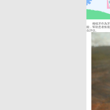
種植牙作為牙齒
能，幫助患者恢複
合評估。