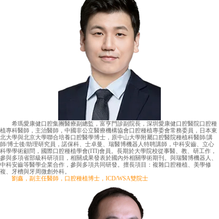
希瑪愛康健口腔集團醫療副總監，富亨門診副院長，深圳愛康健口腔醫院口腔種
植專科醫師，主治醫師，中國非公立醫療機構協會口腔種植專委會常務委員，日本東
北大學與北京大學聯合培養口腔醫學博士，原中山大學附屬口腔醫院種植科醫師/講
師/博士後/助理研究員，諾保科、士卓曼、瑞醫博機器人特聘講師，中科安齒、立心
科學學術顧問，國際口腔種植學會(ITI)會員。長期於大學院校從事醫、教、研工作，
參與多項省部級科研項目，相關成果發表於國內外相關學術期刊。與瑞醫博機器人、
中科安齒等醫學企業合作，參與多項共同研發。擅長項目：複雜口腔種植、美學修
複、牙槽與牙周微創外科。
劉鑫，副主任醫師，口腔種植博士，ICD/WSA雙院士