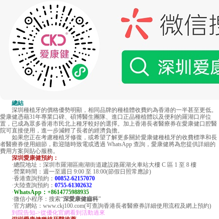
總結
深圳種植牙的價格優勢明顯，相同品牌的種植體收費約為香港的一半甚至更低。
愛康健憑藉31年專業口碑、碩博醫生團隊、進口正品種植體以及便利的羅湖口岸位
置，已成為眾多香港市民北上種牙較好的選擇。加上香港長者醫療券在愛康健口腔醫
院可直接使用，進一步減輕了長者的經濟負擔。
如果您正在考慮種植牙修復，或希望了解更多關於愛康健種植牙的收費標準和長
者醫療券使用細節，歡迎隨時致電或透過 WhatsApp 查詢，愛康健將為您提供詳細的
費用方案與貼心服務。
深圳愛康健預約：
·總院地址：深圳市羅湖區南湖街道建設路羅湖火車站大樓 C 區 1 至 8 樓
·營業時間：週一至週日 9:00 至 18:00(節假日照常應診)
·香港查詢預約：
00852-62157070
·大陸查詢預約：
0755-61302632
·
WhatsApp：+8614775988935
·微信小程序：搜索“
深愛康健齒科
”
·官方網站：www.ckj100.com(可查詢香港長者醫療券詳細使用流程及網上預約)
到院告知->從優化官網看到活動過來