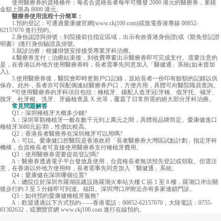
使用醫療券的資格條件：每名合資格長者每年可獲發 2000 港元的醫療券，累積
金額上限為 8000 港元。
醫療券使用流程十分簡單：
1.預約登記：可通過愛康健官網(www.ckj100.com)或致電香港專線 00852-
62157070 進行預約。
2.身份認證與掛號：到院後前往指定區域，出示有效香港身份證(或《豁免登記證
明書》)進行身份驗證及掛號。
3.就診治療：根據掛號安排接受專業牙科治療。
4.醫療券支付：治療結束後，到收費專窗出示醫療券即可完成支付。需要注意的
是，在香港以外地方使用醫療券時，長者需事先同意加入「醫健通」系統(如未曾加
入)。
5.使用醫療券後，醫院會即時更新戶口記錄，並給長者一份印有餘額的記錄以供
保存。此外，長者亦可與配偶連結醫療券戶口，方便共用，具體可向醫院職員查詢。
*可使用醫療券的牙科項目包括：種植牙、鑲配人造牙冠/牙橋、假牙托、補牙、
脫牙、杜牙根、洗牙、牙齒檢查及 X 光等，覆蓋了日常所需的絕大部分牙科治療。
常見問題解答
Q1：深圳種植牙大概多少錢?
A：深圳單顆種植牙一般在數千元到上萬元之間，具體視品牌而定。愛康健進口
種植牙3680元起/顆，性價比較高。
Q2：香港長者醫療券在深圳種牙可以用嗎?
A：可以。愛康健口腔醫院是香港政府「長者醫療券大灣區試點計劃」指定牙科
機構，合資格長者可直接使用醫療券支付種植牙費用。
Q3：使用醫療券需要提前登記嗎?
A：醫療券透過電子平台發放及使用，合資格長者無須預先登記或領取。但需注
意，在香港以外地方使用時，長者需事先同意加入「醫健通」系統。
Q4：愛康健在深圳哪個位置?
A：總院位於深圳市羅湖區建設路羅湖火車站大樓 C 區 1 至 8 樓，羅湖口岸出關
後步行約 3 至 5 分鐘即可到達。福田、深圳灣口岸附近亦有多家連鎖門診。
Q5：如何預約愛康健種植牙服務?
A：歡迎通過以下方式預約——香港電話：00852-62157070，大陸電話：0755-
61302632，或瀏覽官網 www.ckj100.com 進行在線預約。