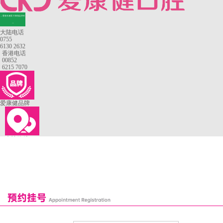
—香港长者医疗券指定牙科
—
大陆电话
0755
6130 2632
香港电话
00852
6215 7070
爱康健品牌
来院路线
罗湖口岸
福田口岸
深圳湾口岸
深圳爱康健口腔医院
康辉口腔门诊部
富康口腔门诊部
恒洁口腔门诊部
恒乐口腔诊所
富港口腔诊所