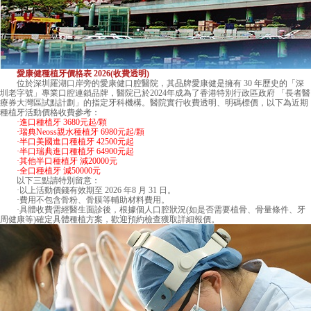
愛康健種植牙價格表 2026(收費透明)
位於深圳羅湖口岸旁的愛康健口腔醫院，其品牌愛康健是擁有 30 年歷史的「深
圳老字號」專業口腔連鎖品牌，醫院已於2024年成為了香港特別行政區政府 「長者醫
療券大灣區試點計劃」的指定牙科機構。醫院實行收費透明、明碼標價，以下為近期
種植牙活動價格收費參考：
·進口種植牙 3680元起/顆
·瑞典Neoss親水種植牙 6980元起/顆
·半口美國進口種植牙 42500元起
·半口瑞典進口種植牙 64900元起
·其他半口種植牙 減20000元
·全口種植牙 減50000元
以下三點請特別留意：
·以上活動價錢有效期至 2026 年8 月 31 日。
·費用不包含骨粉、骨膜等輔助材料費用。
·具體收費需經醫生面診後，根據個人口腔狀況(如是否需要植骨、骨量條件、牙
周健康等)確定具體種植方案，歡迎預約檢查獲取詳細報價。