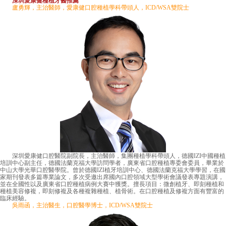
深圳愛康健種植牙醫推薦
盧勇輝，主治醫師，愛康健口腔種植學科帶頭人，ICD/WSA雙院士
深圳愛康健口腔醫院副院長，主治醫師，集團種植學科帶頭人，德國IZI中國種植
培訓中心副主任，德國法蘭克福大學訪問學者，廣東省口腔種植專委會委員，畢業於
中山大學光華口腔醫學院。曾於德國IZI植牙培訓中心、德國法蘭克福大學學習，在國
家期刊發表多篇專業論文，多次受邀出席國內口腔領域大型學術會議發表專題演講，
並在全國性以及廣東省口腔種植病例大賽中獲獎。擅長項目：微創植牙、即刻種植和
種植美容修複，即刻修複及各種複雜種植、植骨術。在口腔種植及修複方面有豐富的
臨床經驗。
吳雨函，主治醫生，口腔醫學博士，ICD/WSA雙院士