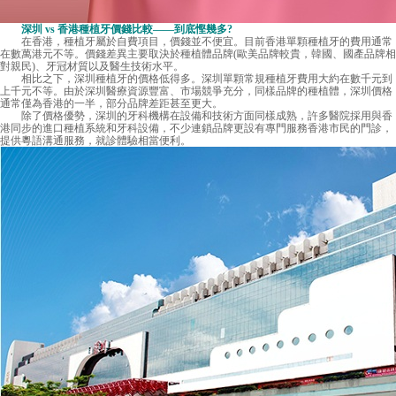
深圳 vs 香港種植牙價錢比較——到底慳幾多?
在香港，種植牙屬於自費項目，價錢並不便宜。目前香港單顆種植牙的費用通常
在數萬港元不等。價錢差異主要取決於種植體品牌(歐美品牌較貴，韓國、國產品牌相
對親民)、牙冠材質以及醫生技術水平。
相比之下，深圳種植牙的價格低得多。深圳單顆常規種植牙費用大約在數千元到
上千元不等。由於深圳醫療資源豐富、市場競爭充分，同樣品牌的種植體，深圳價格
通常僅為香港的一半，部分品牌差距甚至更大。
除了價格優勢，深圳的牙科機構在設備和技術方面同樣成熟，許多醫院採用與香
港同步的進口種植系統和牙科設備，不少連鎖品牌更設有專門服務香港市民的門診，
提供粵語溝通服務，就診體驗相當便利。