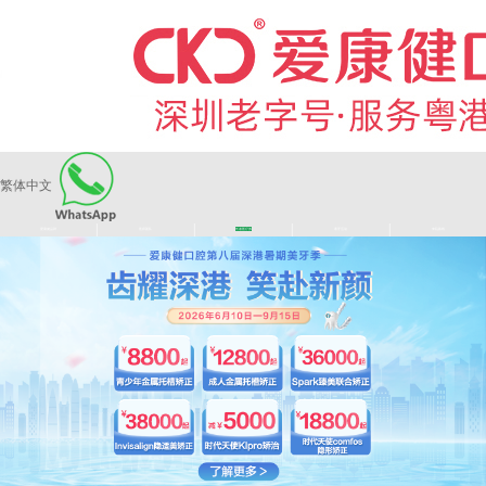
繁体中文
|
|
|
|
爱康健品牌
医师团队
长者医疗券
看牙活动
来院路线