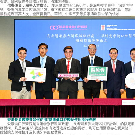
看診。醫院提供粵語陪診服務，溝通無障礙。
信譽優良，服務人群廣泛。
愛康健成立於 1995 年，是深圳較早獲得「深圳老字
號」榮譽的專業口腔連鎖品牌，旗下擁有二級口腔專科醫院及 12 家連鎖門診，累計
服務超過百萬人次，也獲得騰訊、華潤、中國平安等多家 500 強企業的信賴。
香港長者醫療券如何使用?愛康健口腔醫院使用流程詳解
愛康健口腔醫院是香港特別行政區政府 「長者醫療券大灣區試點計劃」的指定服
務機構。凡是年滿 65 歲並持有有效香港身份證的長者，均可使用醫療券在愛康健口
腔醫院支付種植牙及其他牙科服務費用。