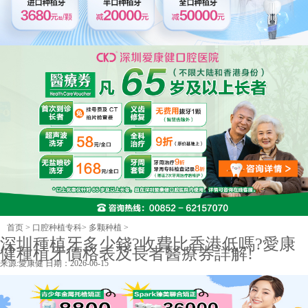
首页
>
口腔种植专科
>
多颗种植
>
深圳種植牙多少錢?收費比香港低嗎?愛康
健種植牙價格表及長者醫療券詳解!
来源:
愛康健
日期：2026-06-15