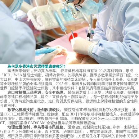
為何眾多香港市民選擇愛康健種牙?
碩博團隊領銜，技術實力雄厚。
愛康健
種植專科擁有近 20 名專科醫師，形成
「ICD、WSA 雙院士領銜、碩博為骨幹」的專業陣容。團隊多數畢業於華西口腔、北
大口腔、中山大學等院校，擁有豐富的種植臨床經驗，多人長期擔任士卓曼、安卓健
等全球種植品牌的全國培訓講師。2025 年，集團 9 位醫師同時獲得國際牙醫師學院及
世界口腔醫學學院雙院士頭銜，其中種植學科 7 名醫師憑藉豐富臨床經驗獲此殊榮。
進口種植體正品溯源，安全有保障。
醫院嚴選瑞士士卓曼、法國安卓健、韓國奧
齒泰等進口種植體品牌，建立「直供合作 + 溯源系統」，每一顆種植體均配備電子身
份證，可實時查詢生產批次、進口資質及質保期限，從源頭上保障種植體的安全性與
可追溯性。
數智化種植技術，微創恢復較快。
醫院引進3D導航種植與數字化導板技術，通
過CBCT三維掃描準確獲取口腔數據，配合 3D 打印導板引導種植體植入，有效避開神
經與血管，實現微創、恢復快的手術體驗。同時配備意大利 NewTom 口腔錐形束
CT、德國西諾德 CAD/CAM 全瓷修復系統等專業醫療設備。
地理位置便利，專為香港市民服務。
愛康健口腔醫院位於羅湖口岸旁，出關後步
行約 3 至 5 分鐘即可到達，真正實現「過關即就診」，無需長途跋涉。集團在深圳羅
湖、福田及深圳灣口岸附近設有多家連鎖門診，方便居住在不同區域的香港市民前來