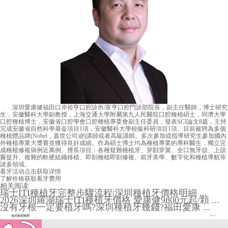
深圳愛康健福田口岸裕亨口腔診所/富亨口腔門診部院長，副主任醫師，博士研究
生，安徽醫科大學副教授，上海交通大學附屬第九人民醫院口腔種植碩士，同濟大學
口腔種植博士，安徽省口腔學會口腔種植專委會副主任委員，發表SCI論文8篇，主持
完成安徽省自然科學基金項目1項，安徽醫科大學校級科研項目1項。目前被聘為多個
種植體品牌(Nobel，蓋世公司)的講師或者高級講師。多次參加或指導研究生參加國內
外種植專業大獎賽並獲得良好成績。作為碩士博士均為種植專業的專科醫生，獨立完
成種植修複病例近萬例。擅長項目：各種疑難種植牙、穿顴穿翼、全口無牙頜、上頜
竇提升、複雜的軟硬組織移植、即刻種植即刻修複、前牙美學、數字化和種植導航等
諸多領域。
看牙活动
点击获取详情
了解价格
获取看牙费用
相关阅读
瑞士ITI種植牙完整步驟流程|深圳種植牙價格明細 ...
2026深圳羅湖瑞士ITI種植牙價格 愛康健9800元起/顆 ...
沒有牙根一定要植牙嗎?深圳種植牙幾錢?福田愛康 ...
相关医师推荐
More+