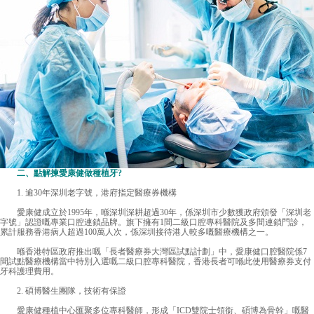
二、點解揀愛康健做種植牙?
1. 逾30年深圳老字號，港府指定醫療券機構
愛康健成立於1995年，喺深圳深耕超過30年，係深圳市少數獲政府頒發「深圳老
字號」認證嘅專業口腔連鎖品牌。旗下擁有1間二級口腔專科醫院及多間連鎖門診，
累計服務香港病人超過100萬人次，係深圳接待港人較多嘅醫療機構之一。
喺香港特區政府推出嘅「長者醫療券大灣區試點計劃」中，愛康健口腔醫院係7
間試點醫療機構當中特別入選嘅二級口腔專科醫院，香港長者可喺此使用醫療券支付
牙科護理費用。
2. 碩博醫生團隊，技術有保證
愛康健種植中心匯聚多位專科醫師，形成「ICD雙院士領銜、碩博為骨幹」嘅醫