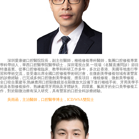
深圳愛康健口腔醫院院長，副主任醫師，種植修複專科醫師，集團口腔修複專業
學科帶頭人，華西口腔醫學院醫學碩士，深圳電視台第 一現場《名醫直播問診》節目
特邀嘉賓。從事口腔修複臨床、教學和科研工作多年，多次赴香港、美國等地進行學
習和學術交流，並受邀出席全國口腔修複學術研討會，在微創美學修複領域有著豐富
的診療經驗，已完成多例口腔微創美學修複。擅長項目：種植修複，微創美學修複，
全口咬合重建等;熟練應用口腔顯微鏡並在顯微放大設備下進行種植手術、牙周美學手
術及各類修複操作。熟練處理牙周病及牙體缺失、四環素、氟斑牙的全口美學修複工
作，對於顯微治療有深入研究，具有豐富的口腔全科診療經驗。
吳雨函，主治醫師，口腔醫學博士，ICD/WSA雙院士