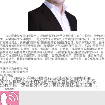
深圳愛康健福田口岸裕亨口腔診所/富亨口腔門診部院長，副主任醫師，博士研究
生，安徽醫科大學副教授，上海交通大學附屬第九人民醫院口腔種植碩士，同濟大學
口腔種植博士，安徽省口腔學會口腔種植專委會副主任委員，發表SCI論文8篇，主持
完成安徽省自然科學基金項目1項，安徽醫科大學校級科研項目1項。多次赴國外牙科
院校進行學術交流(曼穀、美國、俄羅斯、德國、以色列)，多次參加或者指導研究生
參加國內外種植專業大獎賽並獲得良好成績。目前被聘為多個種植體品牌(Nobel，蓋
世公司)的講師或者高級講師。擅長項目：各種疑難種植牙、穿顴穿翼、全口無牙頜、
上頜竇提升、複雜的軟硬組織移植、即刻種植即刻修複、前牙美學、數字化和種植導
航等諸多領域。
看牙活动
点击获取详情
了解价格
获取看牙费用
相关阅读
瑞士ITI種植牙完整步驟流程|深圳種植牙價格明細 ...
2026深圳羅湖瑞士ITI種植牙價格 愛康健9800元起/顆 ...
沒有牙根一定要植牙嗎?深圳種植牙幾錢?福田愛康 ...
相关医师推荐
More+