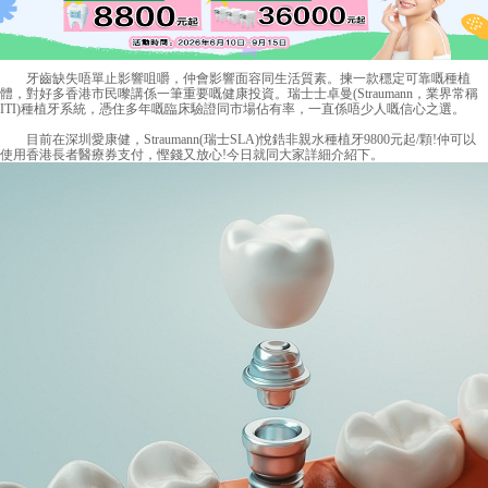
牙齒缺失唔單止影響咀嚼，仲會影響面容同生活質素。揀一款穩定可靠嘅種植
體，對好多香港市民嚟講係一筆重要嘅健康投資。瑞士士卓曼(Straumann，業界常稱
ITI)種植牙系統，憑住多年嘅臨床驗證同市場佔有率，一直係唔少人嘅信心之選。
目前在深圳愛康健，Straumann(瑞士SLA)悅鋯非親水種植牙9800元起/顆!仲可以
使用香港長者醫療券支付，慳錢又放心!今日就同大家詳細介紹下。