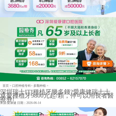
首页
>
口腔种植专科
>
多颗种植
>
深圳瑞士ITI種植牙幾多錢?愛康健瑞士士
卓曼種植牙9800元起/顆，仲可以用長者醫
療券!
来源:
愛康健
日期：2026-06-14