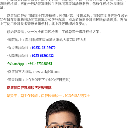
靠嘅種植體，再配合經驗豐富嘅醫生團隊同專業嘅診療服務，係確保種植效果嘅關
鍵。
愛康健口腔使用嘅瑞士ITI種植體，性價比高、技術成熟，而醫院本身更憑住超過
30年嘅深港服務經驗同完善嘅港式服務配套，成為咗無數香港市民嘅信賴選擇。再加
上可使用香港長者醫療券嘅便利，北上種牙既慳錢又安心。
預約愛康健，做一次全面口腔檢查，了解您適合邊種種植方案。
·總院地址：深圳市羅湖區羅湖火車站大廈C區1至8樓
·香港查詢熱線：
00852-62157070
·大陸查詢熱線：
0755-61302632
·
WhatsApp：+8614775988935
·愛康健官方網站：www.ckj100.com
·營業時間：上午9:00至下午6:00(假日照常)
愛康健口腔種植碩博牙醫團隊
鞏賢平，副主任醫師，口腔醫學碩士，ICD/WSA雙院士