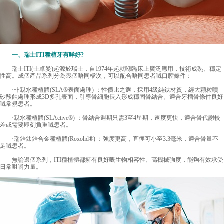
一、瑞士ITI種植牙有咩好?
瑞士ITI(士卓曼)起源於瑞士，自1974年起就喺臨床上廣泛應用，技術成熟、穩定
性高。成個產品系列分為幾個唔同檔次，可以配合唔同患者嘅口腔條件：
·非親水種植體(SLA®表面處理) ：性價比之選，採用4級純鈦材質，經大顆粒噴
砂酸蝕處理形成3D多孔表面，引導骨細胞長入形成穩固骨結合。適合牙槽骨條件良好
嘅常規患者。
·親水種植體(SLActive®) ：骨結合週期只需3至4星期，速度更快，適合骨代謝較
差或需要即刻負重嘅患者。
·瑞鋯鈦鋯合金種植體(Roxolid®) ：強度更高，直徑可小至3.3毫米，適合骨量不
足嘅患者。
無論邊個系列，ITI種植體都擁有良好嘅生物相容性、高機械強度，能夠有效承受
日常咀嚼力量。