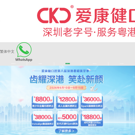
繁体中文
|
|
|
|
爱康健品牌
医师团队
长者医疗券
看牙活动
来院路线