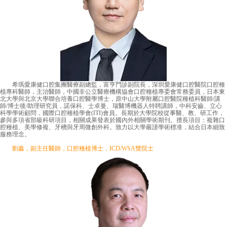
希瑪愛康健口腔集團醫療副總監，富亨門診副院長，深圳愛康健口腔醫院口腔種
植專科醫師，主治醫師，中國非公立醫療機構協會口腔種植專委會常務委員，日本東
北大學與北京大學聯合培養口腔醫學博士，原中山大學附屬口腔醫院種植科醫師/講
師/博士後/助理研究員，諾保科、士卓曼、瑞醫博機器人特聘講師，中科安齒、立心
科學學術顧問，國際口腔種植學會(ITI)會員。長期於大學院校從事醫、教、研工作，
參與多項省部級科研項目，相關成果發表於國內外相關學術期刊。擅長項目：複雜口
腔種植、美學修複、牙槽與牙周微創外科。致力以大學嚴謹學術標准，結合日本細致
服務理念。
劉鑫，副主任醫師，口腔種植博士，ICD/WSA雙院士