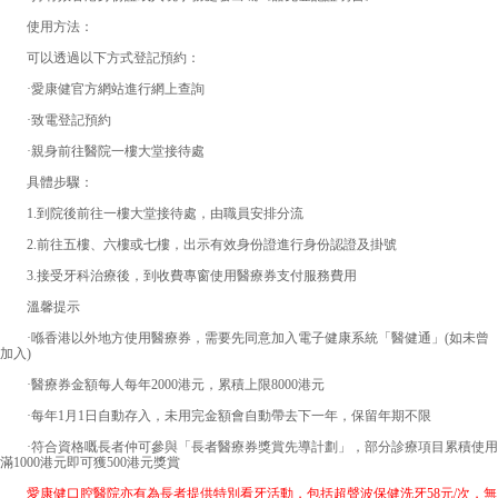
使用方法：
可以透過以下方式登記預約：
·
愛康健
官方網站進行網上查詢
·致電登記預約
·親身前往醫院一樓大堂接待處
具體步驟：
1.到院後前往一樓大堂接待處，由職員安排分流
2.前往五樓、六樓或七樓，出示有效身份證進行身份認證及掛號
3.接受牙科治療後，到收費專窗使用醫療券支付服務費用
溫馨提示
·喺香港以外地方使用醫療券，需要先同意加入電子健康系統「醫健通」(如未曾
加入)
·醫療券金額每人每年2000港元，累積上限8000港元
·每年1月1日自動存入，未用完金額會自動帶去下一年，保留年期不限
·符合資格嘅長者仲可參與「長者醫療券獎賞先導計劃」，部分診療項目累積使用
滿1000港元即可獲500港元獎賞
愛康健口腔醫院亦有為長者提供特別看牙活動，包括超聲波保健洗牙58元/次，無