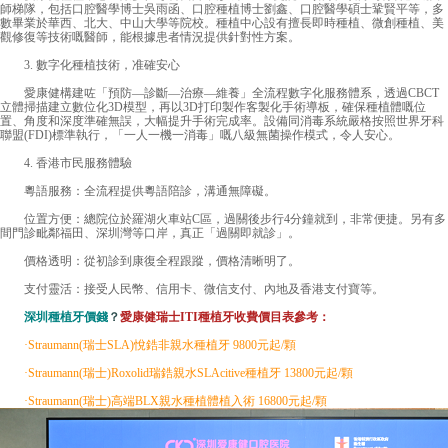
師梯隊，包括口腔醫學博士吳雨函、口腔種植博士劉鑫、口腔醫學碩士鞏賢平等，多
數畢業於華西、北大、中山大學等院校。種植中心設有擅長即時種植、微創種植、美
觀修復等技術嘅醫師，能根據患者情況提供針對性方案。
3. 數字化種植技術，准確安心
愛康健構建咗「預防—診斷—治療—維養」全流程數字化服務體系，透過CBCT
立體掃描建立數位化3D模型，再以3D打印製作客製化手術導板，確保種植體嘅位
置、角度和深度準確無誤，大幅提升手術完成率。設備同消毒系統嚴格按照世界牙科
聯盟(FDI)標準執行，「一人一機一消毒」嘅八級無菌操作模式，令人安心。
4. 香港市民服務體驗
粵語服務：全流程提供粵語陪診，溝通無障礙。
位置方便：總院位於羅湖火車站C區，過關後步行4分鐘就到，非常便捷。另有多
間門診毗鄰福田、深圳灣等口岸，真正「過關即就診」。
價格透明：從初診到康復全程跟蹤，價格清晰明了。
支付靈活：接受人民幣、信用卡、微信支付、內地及香港支付寶等。
深圳種植牙價錢
？
愛康健瑞士ITI種植牙收費價目表參考：
·Straumann(瑞士SLA)悅鋯非親水種植牙 9800元起/顆
·Straumann(瑞士)Roxolid瑞鋯親水SLAcitive種植牙 13800元起/顆
·Straumann(瑞士)高端BLX親水種植體植入術 16800元起/顆