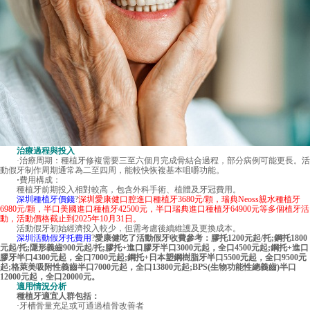
治療過程與投入
·治療周期：種植牙修複需要三至六個月完成骨結合過程，部分病例可能更長。活
動假牙制作周期通常為二至四周，能較快恢複基本咀嚼功能。
·
費用構成：
種植牙前期投入相對較高，包含外科手術、植體及牙冠費用。
深圳種植牙價錢
?
深圳愛康健口腔進口種植牙3680元/顆，瑞典Neoss親水種植牙
6980元/顆，半口美國進口種植牙42500元，半口瑞典進口種植牙64900元等多個植牙活
動，活動價格截止到2025年10月31日。
活動假牙初始經濟投入較少，但需考慮後續維護及更換成本。
深圳活動假牙托費用
?
愛康健吃了活動假牙收費參考：膠托1200元起/托;鋼托1800
元起/托;隱形義齒900元起/托;膠托+進口膠牙半口3000元起，全口4500元起;鋼托+進口
膠牙半口4300元起，全口7000元起;鋼托+日本塑鋼樹脂牙半口5500元起，全口9500元
起;格萊美吸附性義齒半口7000元起，全口13800元起;BPS(生物功能性總義齒)半口
12000元起，全口20000元。
適用情況分析
種植牙適宜人群包括：
·牙槽骨量充足或可通過植骨改善者