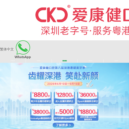
繁体中文
|
|
|
|
爱康健品牌
医师团队
长者医疗券
看牙活动
来院路线