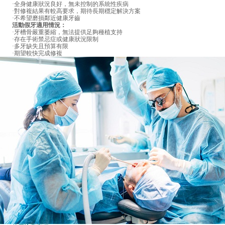
·全身健康狀況良好，無未控制的系統性疾病
·對修複結果有較高要求，期待長期穩定解決方案
·不希望磨損鄰近健康牙齒
活動假牙適用情況：
·牙槽骨嚴重萎縮，無法提供足夠種植支持
·存在手術禁忌症或健康狀況限制
·多牙缺失且預算有限
·期望較快完成修複