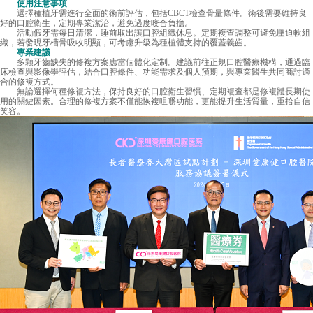
使用注意事項
選擇種植牙需進行全面的術前評估，包括CBCT檢查骨量條件。術後需要維持良
好的口腔衛生，定期專業潔治，避免過度咬合負擔。
活動假牙需每日清潔，睡前取出讓口腔組織休息。定期複查調整可避免壓迫軟組
織，若發現牙槽骨吸收明顯，可考慮升級為種植體支持的覆蓋義齒。
專業建議
多顆牙齒缺失的修複方案應當個體化定制。建議前往正規口腔醫療機構，通過臨
床檢查與影像學評估，結合口腔條件、功能需求及個人預期，與專業醫生共同商討適
合的修複方式。
無論選擇何種修複方法，保持良好的口腔衛生習慣、定期複查都是修複體長期使
用的關鍵因素。合理的修複方案不僅能恢複咀嚼功能，更能提升生活質量，重拾自信
笑容。