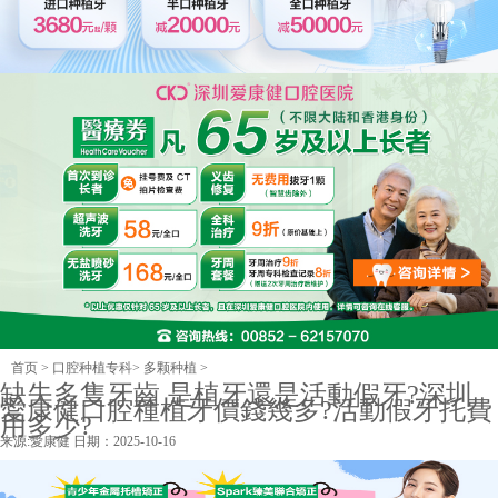
首页
>
口腔种植专科
>
多颗种植
>
缺失多隻牙齒 是植牙還是活動假牙?深圳
愛康健口腔種植牙價錢幾多?活動假牙托費
用多少?
来源:
愛康健
日期：2025-10-16