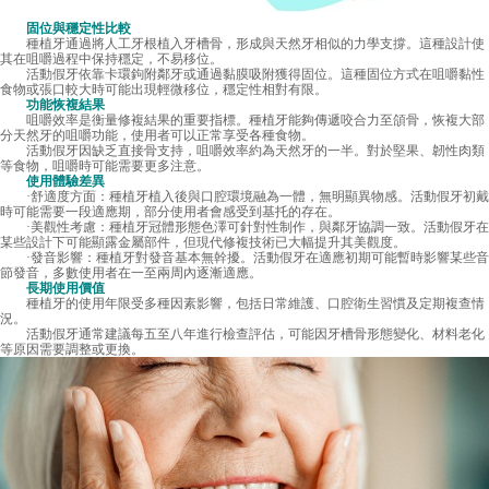
固位與穩定性比較
種植牙通過將人工牙根植入牙槽骨，形成與天然牙相似的力學支撐。這種設計使
其在咀嚼過程中保持穩定，不易移位。
活動假牙依靠卡環鉤附鄰牙或通過黏膜吸附獲得固位。這種固位方式在咀嚼黏性
食物或張口較大時可能出現輕微移位，穩定性相對有限。
功能恢複結果
咀嚼效率是衡量修複結果的重要指標。種植牙能夠傳遞咬合力至頜骨，恢複大部
分天然牙的咀嚼功能，使用者可以正常享受各種食物。
活動假牙因缺乏直接骨支持，咀嚼效率約為天然牙的一半。對於堅果、韌性肉類
等食物，咀嚼時可能需要更多注意。
使用體驗差異
·舒適度方面：種植牙植入後與口腔環境融為一體，無明顯異物感。活動假牙初戴
時可能需要一段適應期，部分使用者會感受到基托的存在。
·美觀性考慮：種植牙冠體形態色澤可針對性制作，與鄰牙協調一致。活動假牙在
某些設計下可能顯露金屬部件，但現代修複技術已大幅提升其美觀度。
·發音影響：種植牙對發音基本無幹擾。活動假牙在適應初期可能暫時影響某些音
節發音，多數使用者在一至兩周內逐漸適應。
長期使用價值
種植牙的使用年限受多種因素影響，包括日常維護、口腔衛生習慣及定期複查情
況。
活動假牙通常建議每五至八年進行檢查評估，可能因牙槽骨形態變化、材料老化
等原因需要調整或更換。