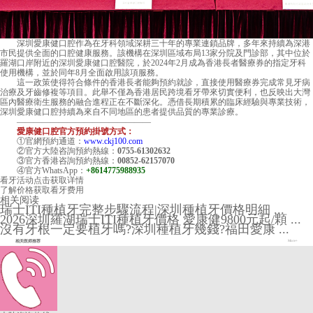
深圳愛康健口腔作為在牙科領域深耕三十年的專業連鎖品牌，多年來持續為深港
市民提供全面的口腔健康服務。該機構在深圳區域布局13家分院及門診部，其中位於
羅湖口岸附近的
深圳愛康健口腔醫院
，於2024年2月成為香港長者醫療券的指定牙科
使用機構，並於同年8月全面啟用該項服務。
這一政策使得符合條件的香港長者能夠預約就診，直接使用醫療券完成常見牙病
治療及牙齒修複等項目。此舉不僅為香港居民跨境看牙帶來切實便利，也反映出大灣
區內醫療衛生服務的融合進程正在不斷深化。憑借長期積累的臨床經驗與專業技術，
深圳愛康健口腔持續為來自不同地區的患者提供品質的專業診療。
————————————————
愛康健口腔官方預約掛號方式：
①官網預約通道：
www.ckj100.com
②官方大陸咨詢預約熱線：
0755-61302632
③官方香港咨詢預約熱線：
00852-62157070
④官方WhatsApp：
+8614775988935
看牙活动
点击获取详情
了解价格
获取看牙费用
相关阅读
瑞士ITI種植牙完整步驟流程|深圳種植牙價格明細 ...
2026深圳羅湖瑞士ITI種植牙價格 愛康健9800元起/顆 ...
沒有牙根一定要植牙嗎?深圳種植牙幾錢?福田愛康 ...
相关医师推荐
More+