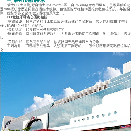
一、瑞士ITI種植牙點樣?
瑞士ITI(士卓曼)源自瑞士Straumann集團，自1974年臨床應用至今，已經累積咗超
過50年嘅研發歷史同豐富嘅臨床數據。佢係國際牙種植聯盟推薦嘅種植系統，亦被國
際口腔醫學界公認為穩定嘅種植系統之一。
ITI種植牙嘅核心優勢包括：
·材質優越：採用經過精加工嘅四級純鈦或鈦鋯合金材質，與人體組織相容性較
好，能夠同牙槽骨牢固結合。
·長期穩定：保養得宜可使用較長時間。
·微創舒適：特別嘅穿齦系統設計，大多數患者唔使二次開創手術，創傷小、恢復
快。
·美觀自然：顏色同形態自然，修復後同天然牙齒幾乎冇分別。
正因為咁，ITI種植牙被譽為「人類嘅第三副牙齒」，係全球應用廣泛嘅種植系統
之一。