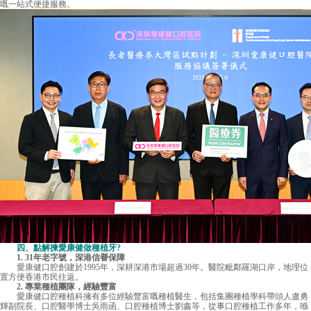
嘅一站式便捷服務。
四、點解揀愛康健做種植牙?
1. 31年老字號，深港信譽保障
愛康健口腔創建於1995年，深耕深港市場超過30年。醫院毗鄰羅湖口岸，地理位
置方便香港市民往返。
2. 專業種植團隊，經驗豐富
愛康健口腔種植科擁有多位經驗豐富嘅種植醫生，包括集團種植學科帶頭人盧勇
輝副院長、口腔醫學博士吳雨函、口腔種植博士劉鑫等，從事口腔種植工作多年，喺