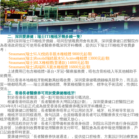
二、深圳愛康健：瑞士ITI種植牙幾多錢一隻?
講到深圳瑞士ITI種植牙價錢，唔同型號嘅費用會有差異。深圳愛康健口腔醫院作
為香港政府指定可使用長者醫療券嘅深圳牙科機構，提供以下瑞士ITI種植牙收費參
考：
·Straumann(瑞士SLA)悅鋯非親水種植體 9800元起/顆
·Straumann(瑞士)Roxolid瑞鋯親水SLAcitive種植體 13800元起/顆
·Straumann(瑞士)BLX種植體(普通款) 14800元起/顆
·Straumann(瑞士)高端BLX親水種植體 16800元起/顆
上述費用已包含種植體+基台+牙冠+醫療服務費，唔包含骨粉植入等其他輔助手
術費用。
對比香港本地種植牙動輒數萬蚊嘅收費，深圳
愛康健
嘅價錢極具競爭力，而且品
質一啲都唔馬虎——瑞士原廠種植體、專業種植醫生操作、標準化手術流程，性價比
突出。
三、香港長者醫療券可用於愛康健種植牙!
對於香港長者嚟講，呢一點可能係比較吸引嘅消息。
根據香港特區政府「長者醫療券大灣區試點計劃」，深圳愛康健口腔醫院已於
2024年8月14日起正式成為接受香港長者醫療券嘅深圳牙科機構之一。
喺愛康健口腔醫院，長者醫療券唔單止可以用於洗牙、補牙、杜牙根等常規治
療，種植牙項目同樣適用。換句話講，合資格嘅香港長者可以用醫療券支付瑞士ITI種
植牙嘅費用，真正做到「北上睇牙，慳錢又放心」。
使用流程亦好方便：長者只需帶備有效香港身份證，到院出示證件進行身份認證
及掛號，治療後到收費專窗使用醫療券支付即可。醫院會為長者申報使用醫療券，戶
口記錄會即時更新。
愛康健仲特設「長者醫療券快速通道」，提供從口腔檢查、方案設計到治療實施