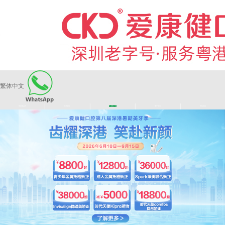
繁体中文
|
|
|
|
爱康健品牌
医师团队
长者医疗券
看牙活动
来院路线