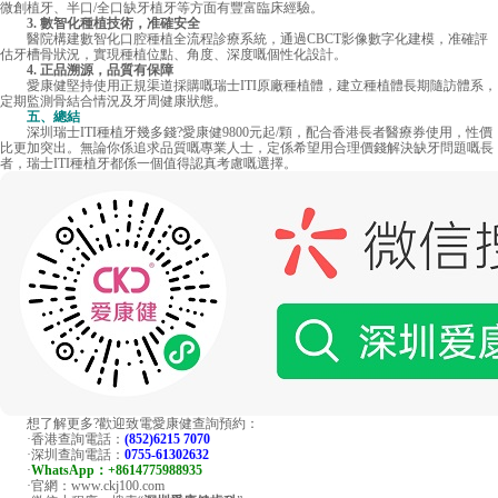
微創植牙、半口/全口缺牙植牙等方面有豐富臨床經驗。
3. 數智化種植技術，准確安全
醫院構建數智化口腔種植全流程診療系統，通過CBCT影像數字化建模，准確評
估牙槽骨狀況，實現種植位點、角度、深度嘅個性化設計。
4. 正品溯源，品質有保障
愛康健堅持使用正規渠道採購嘅瑞士ITI原廠種植體，建立種植體長期隨訪體系，
定期監測骨結合情況及牙周健康狀態。
五、總結
深圳瑞士ITI種植牙幾多錢?愛康健9800元起/顆，配合香港長者醫療券使用，性價
比更加突出。無論你係追求品質嘅專業人士，定係希望用合理價錢解決缺牙問題嘅長
者，瑞士ITI種植牙都係一個值得認真考慮嘅選擇。
想了解更多?歡迎致電愛康健查詢預約：
·香港查詢電話：
(852)6215 7070
·深圳查詢電話：
0755-61302632
·
WhatsApp：+8614775988935
·官網：www.ckj100.com