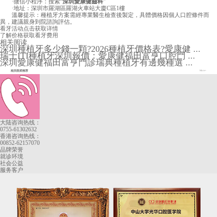
·微信小程序：搜索“
深圳愛康健齒科
”
·地址：深圳市羅湖區羅湖火車站大廈C區1樓
溫馨提示：種植牙方案需經專業醫生檢查後製定，具體價格因個人口腔條件而
異，建議親身到院諮詢評估。
看牙活动
点击获取详情
了解价格
获取看牙费用
相关阅读
深圳種植牙多少錢一顆?2026種植牙價格表?愛康健 ...
瑞士ITI種植牙深圳報價：愛康健福田富亨口腔門 ...
深圳愛康健福田富亨門診瑞典種植牙有邊幾種選 ...
相关医师推荐
More+
大陆咨询热线：
0755-61302632
香港咨询热线：
00852-62157070
品牌荣誉
就诊环境
社会公益
服务客户