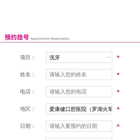
来院路线
罗湖口岸
福田口岸
深圳湾口岸
深圳爱康健口腔医院
康辉口腔门诊部
富康口腔门诊部
恒洁口腔门诊部
恒乐口腔诊所
富港口腔诊所
项目：
*
姓名：
*
电话：
*
地区：
*
深圳爱康健口腔医院
地址：深圳市罗湖区建设路罗湖火车站大楼C区1-2楼北侧、4-8楼
营业时间：9:00-18:00
日期：
*
（节假日照常上班）
香港电话：00852-62157070
深圳电话：0755-61302632