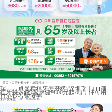
首页
>
口腔种植专科
>
单颗种植
>
瑞士士卓曼種植牙怎麼樣?深圳瑞士ITI種
植牙幾多錢?愛康健9800元起/顆，仲可用
香港長者醫療券!
来源:
愛康健
日期：2026-06-30