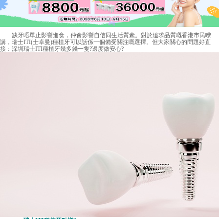
缺牙唔單止影響進食，仲會影響自信同生活質素。對於追求品質嘅香港市民嚟
講，瑞士ITI(士卓曼)種植牙可以話係一個備受關注嘅選擇。但大家關心的問題好直
接：
深圳瑞士ITI種植牙幾多錢
一隻?邊度做安心?