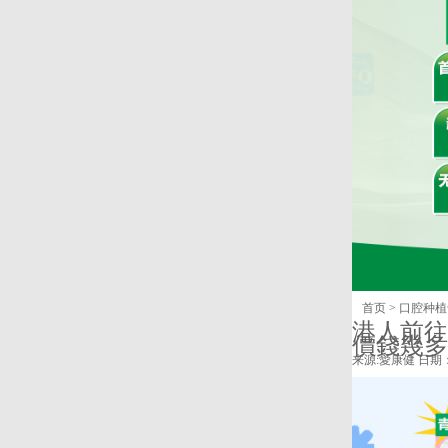
首页
>
口腔种植
港人前往
價錢幾多
来源:
愛康健
日期：2