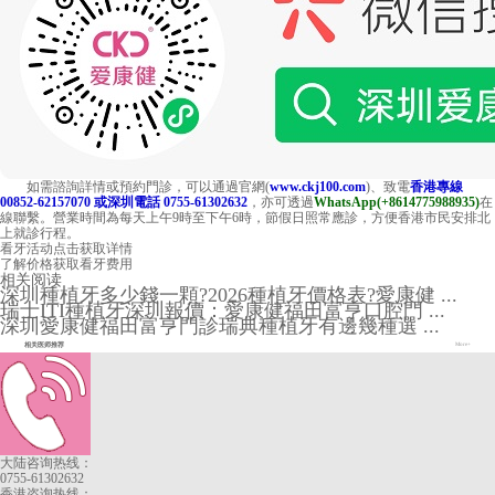
如需諮詢詳情或預約門診，可以通過官網(
www.ckj100.com
)、致電
香港專線
00852-62157070 或深圳電話 0755-61302632
，亦可透過
WhatsApp(+8614775988935)
在
線聯繫。營業時間為每天上午9時至下午6時，節假日照常應診，方便香港市民安排北
上就診行程。
看牙活动
点击获取详情
了解价格
获取看牙费用
相关阅读
深圳種植牙多少錢一顆?2026種植牙價格表?愛康健 ...
瑞士ITI種植牙深圳報價：愛康健福田富亨口腔門 ...
深圳愛康健福田富亨門診瑞典種植牙有邊幾種選 ...
相关医师推荐
More+
大陆咨询热线：
0755-61302632
香港咨询热线：