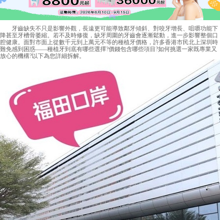
牙齒缺失不只是影響外觀，長遠更可能導致鄰牙傾斜、對咬牙增長、咀嚼功能下
降甚至牙槽骨萎縮。若不及時修復，缺牙周圍的牙齒會逐漸鬆動，進一步影響整個口
腔健康。面對市面上從數千元到上萬元不等的種植牙價格，許多香港市民北上深圳時
難免感到困惑——種植牙到底有哪些選擇?價錢包含哪些項目?如何挑選一家既專業又
放心的機構?以下為您詳細拆解。