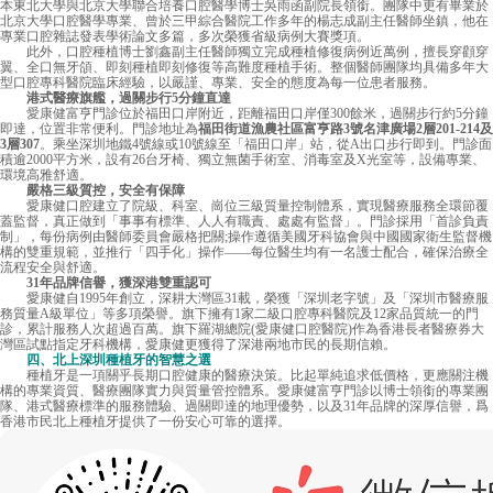
本東北大學與北京大學聯合培養口腔醫學博士吳雨函副院長領銜。團隊中更有畢業於
北京大學口腔醫學專業、曾於三甲綜合醫院工作多年的楊志成副主任醫師坐鎮，他在
專業口腔雜誌發表學術論文多篇，多次榮獲省級病例大賽獎項。
此外，口腔種植博士劉鑫副主任醫師獨立完成種植修復病例近萬例，擅長穿顴穿
翼、全口無牙頜、即刻種植即刻修復等高難度種植手術。整個醫師團隊均具備多年大
型口腔專科醫院臨床經驗，以嚴謹、專業、安全的態度為每一位患者服務。
港式醫療旗艦，過關步行5分鐘直達
愛康健
富亨門診位於福田口岸附近，距離福田口岸僅300餘米，過關步行約5分鐘
即達，位置非常便利。門診地址為
福田街道漁農社區富亨路3號名津廣場2層201-214及
3層307
。乘坐深圳地鐵4號線或10號線至「福田口岸」站，從A出口步行即到。門診面
積逾2000平方米，設有26台牙椅、獨立無菌手術室、消毒室及X光室等，設備專業、
環境高雅舒適。
嚴格三級質控，安全有保障
愛康健口腔建立了院級、科室、崗位三級質量控制體系，實現醫療服務全環節覆
蓋監督，真正做到「事事有標準、人人有職責、處處有監督」。門診採用「首診負責
制」，每份病例由醫師委員會嚴格把關;操作遵循美國牙科協會與中國國家衛生監督機
構的雙重規範，並推行「四手化」操作——每位醫生均有一名護士配合，確保治療全
流程安全與舒適。
31年品牌信譽，獲深港雙重認可
愛康健自1995年創立，深耕大灣區31載，榮獲「深圳老字號」及「深圳市醫療服
務質量A級單位」等多項榮譽。旗下擁有1家二級口腔專科醫院及12家品質統一的門
診，累計服務人次超過百萬。旗下羅湖總院(愛康健口腔醫院)作為香港長者醫療券大
灣區試點指定牙科機構，愛康健更獲得了深港兩地市民的長期信賴。
四、北上深圳種植牙的智慧之選
種植牙是一項關乎長期口腔健康的醫療決策。比起單純追求低價格，更應關注機
構的專業資質、醫療團隊實力與質量管控體系。愛康健富亨門診以博士領銜的專業團
隊、港式醫療標準的服務體驗、過關即達的地理優勢，以及31年品牌的深厚信譽，爲
香港市民北上種植牙提供了一份安心可靠的選擇。