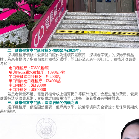
二、愛康健富亨門診種植牙價錢參考(2026年)
深圳種植牙價錢
？愛康健口腔作為連續四屆獲評「深圳老字號」的深港牙科品
牌，為患者提供了多種價位的種植牙選擇，即日起至2026年8月31日，種植牙收費參
考如下：
·進口種植牙：¥3680起/顆
·瑞典Neoss親水種植牙：¥6980起/顆
·半口美國進口種植牙：¥42500起
·半口瑞典進口種植牙：¥64900起
·半口種植牙：減¥20000
·全口種植牙：減¥50000
若患者骨量不足、需進行植骨或上頜竇提升等額外治療，會產生附加費用。愛康
健秉持透明收費原則，會提供詳細費用清單，讓每一筆花費都有明確對應。
三、愛康健富亨門診：深港居民的信賴之選
選擇種植牙，價格固然重要，但專業水準、設備環境與安全管控才是保障長期效
果的關鍵。