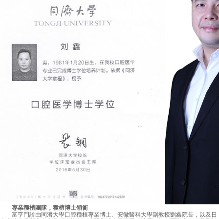
專業種植團隊，種植博士領銜
富亨門診由同濟大學口腔種植專業博士、安徽醫科大學副教授劉鑫院長，以及日