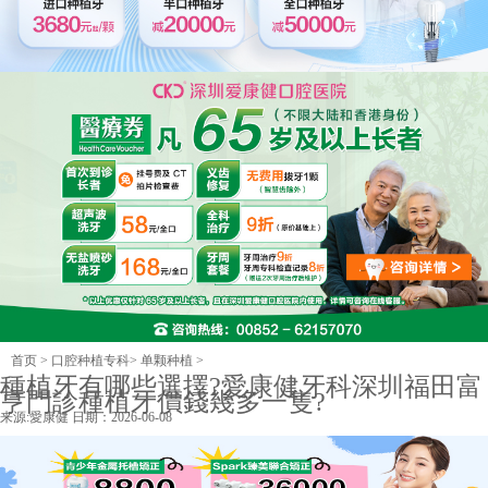
首页
>
口腔种植专科
>
单颗种植
>
種植牙有哪些選擇?愛康健牙科深圳福田富
亨門診種植牙價錢幾多一隻?
来源:
愛康健
日期：2026-06-08