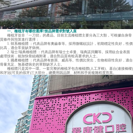
一、種植牙有哪些選擇?按品牌需求對號入座
種植牙並非「一刀切」的產品。目前主流種植體主要分為三大類，可根據自身骨
質條件與預算進行選擇：
1. 韓系種植體 ：代表品牌有奧齒泰等。採用微螺紋設計，初期穩定性良好，性價
比高，適合常規缺牙病例。
2. 瑞士/瑞典種植體 ：代表品牌有瑞士士卓曼、瑞典諾貝爾等。採用鈦合金表面
處理技術，能加快骨組織附著，適合對品質有較高要求的人士。
3. 國產種植體 ：代表品牌有創英、威高等。性價比突出，生物相容性良好，適合
骨量充足、無基礎病史的單顆缺牙人士。
種植體只是其中一環。一套完整的種植牙包含種植體(人工牙根)、基台(連接橋樑)
和牙冠(可見的假牙)三大部分，總費用因品牌、材料和手術複雜程度而異。