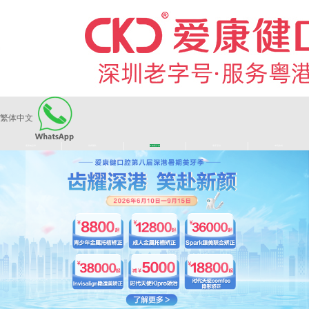
繁体中文
|
|
|
|
爱康健品牌
医师团队
长者医疗券
看牙活动
来院路线