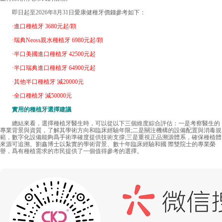
即日起至2026年8月31日愛康健種牙價錢參考如下：
·進口種植牙 3680元起/顆
·瑞典Neoss親水種植牙 6980元起/顆
·半口美國進口種植牙 42500元起
·半口瑞典進口種植牙 64900元起
·其他半口種植牙 減20000元
·全口種植牙 減50000元
實用的種植牙選擇建議
總結來看，選擇種植牙醫生時，可以從以下三個維度綜合評估：一是考察醫生的
專業背景與資質，了解其學術方向和臨床經驗年限;二是關注機構的設備配置與消毒規
範，數字化設備能夠爲手術準確度提供技術支撐;三是重視正品溯源體系，確保種植體
來源可追溯。劉鑫博士以紮實的學術背景、數十年臨床經驗和國 際雙院士的專業榮
譽，爲有種植需求的市民提供了一個值得參考的選擇。