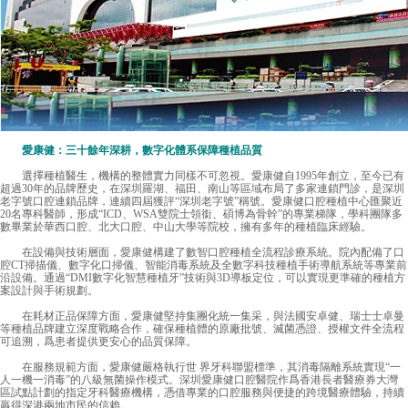
愛康健：三十餘年深耕，數字化體系保障種植品質
選擇種植醫生，機構的整體實力同樣不可忽視。愛康健自1995年創立，至今已有
超過30年的品牌歷史，在深圳羅湖、福田、南山等區域布局了多家連鎖門診，是深圳
老字號口腔連鎖品牌，連續四屆獲評“深圳老字號”稱號。愛康健口腔種植中心匯聚近
20名專科醫師，形成“ICD、WSA雙院士領銜、碩博為骨幹”的專業梯隊，學科團隊多
數畢業於華西口腔、北大口腔、中山大學等院校，擁有多年的種植臨床經驗。
在設備與技術層面，
愛康健
構建了數智口腔種植全流程診療系統。院內配備了口
腔CT掃描儀、數字化口掃儀、智能消毒系統及全數字科技種植手術導航系統等專業前
沿設備。通過“DMI數字化智慧種植牙”技術與3D導板定位，可以實現更準確的種植方
案設計與手術規劃。
在耗材正品保障方面，愛康健堅持集團化統一集采，與法國安卓健、瑞士士卓曼
等種植品牌建立深度戰略合作，確保種植體的原廠批號、滅菌憑證、授權文件全流程
可追溯，爲患者提供更安心的品質保障。
在服務規範方面，愛康健嚴格執行世 界牙科聯盟標準，其消毒隔離系統實現“一
人一機一消毒”的八級無菌操作模式。深圳愛康健口腔醫院作爲香港長者醫療券大灣
區試點計劃的指定牙科醫療機構，憑借專業的口腔服務與便捷的跨境醫療體驗，持續
贏得深港兩地市民的信賴。