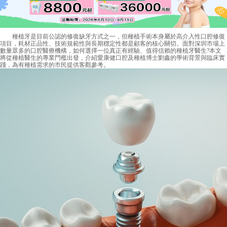
種植牙是目前公認的修復缺牙方式之一，但種植手術本身屬於高介入性口腔修復
項目，耗材正品性、技術規範性與長期穩定性都是顧客的核心關切。面對深圳市場上
數量眾多的口腔醫療機構，如何選擇一位真正有經驗、值得信賴的種植牙醫生?本文
將從種植醫生的專業門檻出發，介紹愛康健口腔及種植博士劉鑫的學術背景與臨床實
踐，為有種植需求的市民提供客觀參考。