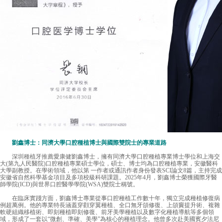
劉鑫博士：同濟大學口腔種植博士與國際雙院士的專業道路
深圳種植牙推薦
愛康健劉鑫博士，擁有同濟大學口腔種植專業博士學位和上海交
大(第九人民醫院)口腔種植專業碩士學位，碩士、博士均為口腔種植專業，安徽醫科
大學副教授。在學術領域，他以第 一作者或通訊作者身份發表SCI論文8篇，主持完成
安徽省自然科學基金項目及多項校級科研課題。2025年4月，劉鑫博士榮獲國際牙醫
師學院(ICD)與世界口腔醫學學院(WSA)雙院士稱號。
在臨床實踐方面，劉鑫博士專業從事口腔種植工作數十年，獨立完成種植修復病
例超萬例。他的專業特長涵蓋穿顴穿翼種植、全口無牙頜修復、上頜竇提升術、複雜
軟硬組織移植術、即刻種植即刻修復、前牙美學種植以及數字化種植導航等多個領
域，形成了一套以“微創、準確、美學”為核心的種植理念。他曾多次赴美國賓夕法尼