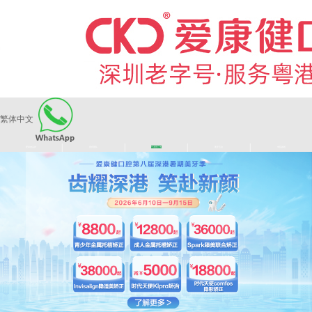
繁体中文
|
|
|
|
爱康健品牌
医师团队
长者医疗券
看牙活动
来院路线