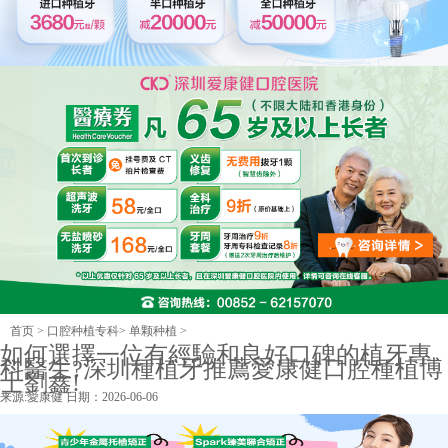
首页
>
口腔种植专科
>
单颗种植
>
如何選擇一位有經驗和良好口碑的植牙專
科醫生?深圳種植牙推薦愛康健口腔種植博
士劉鑫!
来源:
愛康健
日期：2026-06-06