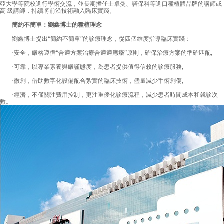
亞大學等院校進行學術交流，並長期擔任士卓曼、諾保科等進口種植體品牌的講師或
高 級講師，持續將前沿技術融入臨床實踐。
簡約不簡單：劉鑫博士的種植理念
劉鑫博士提出“簡約不簡單”的診療理念，從四個維度指導臨床實踐：
·安全，嚴格遵循“合適方案治療合適適應癥”原則，確保治療方案的準確匹配;
·可靠，以專業素養與嚴謹態度，為患者提供值得信賴的診療服務;
·微創，借助數字化設備配合紮實的臨床技術，儘量減少手術創傷;
·經濟，不僅關注費用控制，更注重優化診療流程，減少患者時間成本和就診次
數。