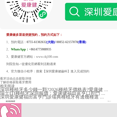
愛康健多渠道便捷預約，預約方式如下：
1、預約電話：
0755-61302632
(大陸)/
00852-62157070
(香港)
2、
WhatsApp：
+8614775988935
3、愛康健官方網站：www.ckj100.com
到院告知->從優化官網看到活動過來
4、官方微信小程序：搜索【深圳愛康健齒科】進入完成預約
看牙活动
点击获取详情
了解价格
获取看牙费用
相关阅读
深圳種植牙多少錢一顆?2026種植牙價格表?愛康健 ...
瑞士ITI種植牙深圳報價：愛康健福田富亨口腔門 ...
深圳愛康健福田富亨門診瑞典種植牙有邊幾種選 ...
相关医师推荐
More+