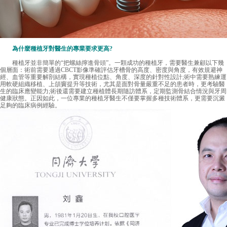
為什麼種植牙對醫生的專業要求更高?
種植牙並非簡單的“把螺絲擰進骨頭”。一顆成功的種植牙，需要醫生兼顧以下幾
個層面：術前需要通過CBCT影像準確評估牙槽骨的高度、密度與角度，有效規避神
經、血管等重要解剖結構，實現種植位點、角度、深度的針對性設計;術中需要熟練運
用軟硬組織移植、上頜竇提升等技術，尤其是面對骨量嚴重不足的患者時，更考驗醫
生的臨床應變能力;術後還需要建立種植體長期隨訪體系，定期監測骨結合情況與牙周
健康狀態。正因如此，一位專業的種植牙醫生不僅要掌握多種技術體系，更需要沉澱
足夠的臨床病例經驗。