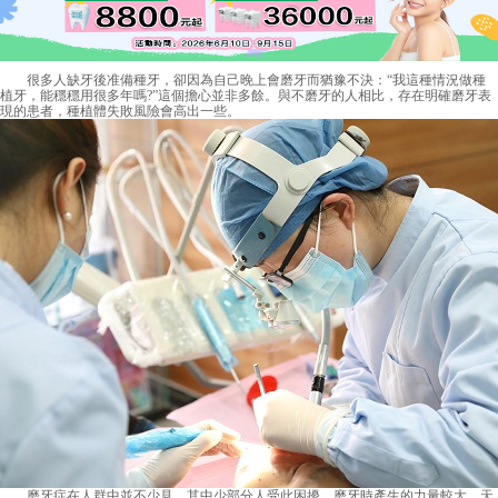
很多人缺牙後准備種牙，卻因為自己晚上會磨牙而猶豫不決：“我這種情況做種
植牙，能穩穩用很多年嗎?”這個擔心並非多餘。與不磨牙的人相比，存在明確磨牙表
現的患者，種植體失敗風險會高出一些。
磨牙症在人群中並不少見，其中少部分人受此困擾。磨牙時產生的力量較大。天