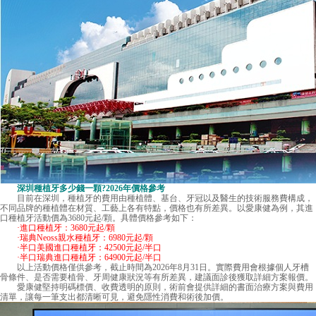
深圳種植牙多少錢一顆
?2026年價格參考
目前在深圳，種植牙的費用由種植體、基台、牙冠以及醫生的技術服務費構成，
不同品牌的種植體在材質、工藝上各有特點，價格也有所差異。以愛康健為例，其進
口種植牙活動價為3680元起/顆。具體價格參考如下：
·進口種植牙：3680元起/顆
·瑞典Neoss親水種植牙：6980元起/顆
·半口美國進口種植牙：42500元起/半口
·半口瑞典進口種植牙：64900元起/半口
以上活動價格僅供參考，截止時間為2026年8月31日。實際費用會根據個人牙槽
骨條件、是否需要植骨、牙周健康狀況等有所差異，建議面診後獲取詳細方案報價。
愛康健堅持明碼標價、收費透明的原則，術前會提供詳細的書面治療方案與費用
清單，讓每一筆支出都清晰可見，避免隱性消費和術後加價。