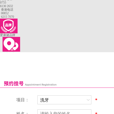
0755
6130 2632
香港电话
00852
6215 7070
爱康健品牌
来院路线
罗湖口岸
福田口岸
深圳湾口岸
深圳爱康健口腔医院
康辉口腔门诊部
富康口腔门诊部
恒洁口腔门诊部
恒乐口腔诊所
富港口腔诊所
项目：
*
姓名：
*