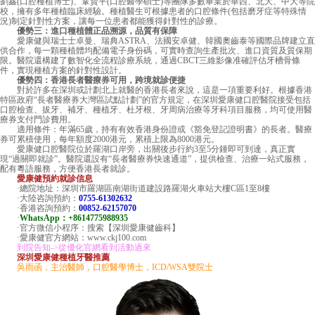
劉鑫(口腔種植博士)、鞏賢平(口腔醫學碩士)等團隊多數畢業於華西、北大、中大等院
校，擁有多年種植臨床經驗。種植醫生可根據患者的口腔條件(包括磨牙症等特殊情
況)制定針對性方案，讓每一位患者都能獲得針對性的診療。
優勢三：進口種植體正品溯源，品質有保障
愛康健與瑞士士卓曼、瑞典ASTRA、法國安卓健、韓國奧齒泰等國際品牌建立直
供合作，每一顆種植體均配備電子身份碼，可實時查詢生產批次、進口資質及質保期
限。醫院還構建了數智化全流程診療系統，通過CBCT三維影像准確評估牙槽骨條
件，實現種植方案的針對性設計。
優勢四：香港長者醫療券可用，跨境就診便捷
對於許多在深圳或計劃北上就醫的香港長者來說，這是一項重要利好。根據香港
特區政府“長者醫療券大灣區試點計劃”的官方規定，在深圳愛康健口腔醫院接受包括
口腔檢查、拔牙、補牙、種植牙、杜牙根、牙周病治療等牙科項目服務，均可使用醫
療券支付門診費用。
適用條件：年滿65歲，持有有效香港身份證或《豁免登記證明書》的長者。醫療
券可累積使用，每年額度2000港元，累積上限為8000港元。
愛康健口腔醫院位於羅湖口岸旁，出關後步行約3至5分鍾即可到達，真正實
現“過關即就診”。醫院還設有“長者醫療券快速通道”，提供檢查、治療一站式服務，
配有粵語服務，方便香港長者就診。
愛康健預約就診信息
·總院地址：深圳市羅湖區南湖街道建設路羅湖火車站大樓C區1至8樓
·大陸咨詢預約：
0755-61302632
·香港咨詢預約：
00852-62157070
·
WhatsApp：+8614775988935
·官方微信小程序：搜索【深圳愛康健齒科】
·愛康健官方網站：www.ckj100.com
到院告知->從優化官網看到活動過來
深圳愛康健種植牙醫推薦
吳雨函，主治醫師，口腔醫學博士，ICD/WSA雙院士