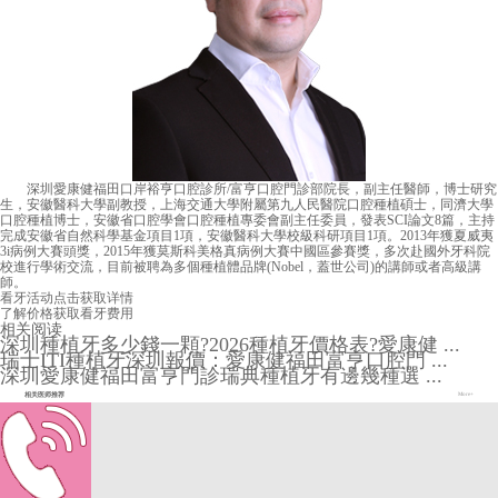
深圳愛康健福田口岸裕亨口腔診所/富亨口腔門診部院長，副主任醫師，博士研究
生，安徽醫科大學副教授，上海交通大學附屬第九人民醫院口腔種植碩士，同濟大學
口腔種植博士，安徽省口腔學會口腔種植專委會副主任委員，發表SCI論文8篇，主持
完成安徽省自然科學基金項目1項，安徽醫科大學校級科研項目1項。2013年獲夏威夷
3i病例大賽頭獎，2015年獲莫斯科美格真病例大賽中國區參賽獎，多次赴國外牙科院
校進行學術交流，目前被聘為多個種植體品牌(Nobel，蓋世公司)的講師或者高級講
師。
看牙活动
点击获取详情
了解价格
获取看牙费用
相关阅读
深圳種植牙多少錢一顆?2026種植牙價格表?愛康健 ...
瑞士ITI種植牙深圳報價：愛康健福田富亨口腔門 ...
深圳愛康健福田富亨門診瑞典種植牙有邊幾種選 ...
相关医师推荐
More+