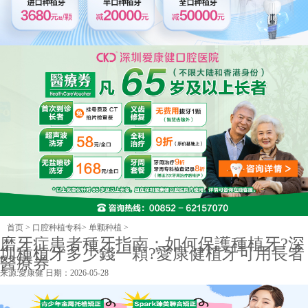
首页
>
口腔种植专科
>
单颗种植
>
磨牙症患者種牙指南：如何保護種植牙?深
圳種植牙多少錢一顆?愛康健植牙可用長者
醫療券
来源:
愛康健
日期：2026-05-28