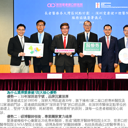
為什么選擇愛康健?四大核心優勢
優勢一：31年深圳老字號，品牌沉澱深厚
愛康健
成立於1995年，深耕大灣區超過30年，旗下擁有1家二級口腔專科醫院及
12家連鎖門診，是連續四屆獲評“深圳老字號”的口腔品牌。在深圳市醫保定點單位的
基礎上，堅持“方案透明、耗材透明、費用透明”的原則，讓每一位患者都能安心就
診。
優勢二：碩博醫師領銜，專業團隊實力雄厚
愛康健種植中心彙聚近20名專科醫師，形成“國際牙醫師學院院士ICD、世界口腔
醫學院院士WSA雙院士領銜、碩博為骨幹”的醫師梯隊，包括吳雨函(口腔醫學博士)、