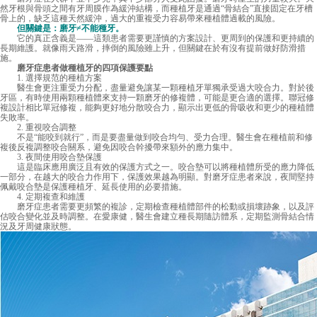
然牙根與骨頭之間有牙周膜作為緩沖結構，而種植牙是通過“骨結合”直接固定在牙槽
骨上的，缺乏這種天然緩沖，過大的重複受力容易帶來種植體過載的風險。
但關鍵是：磨牙≠不能種牙。
它的真正含義是——這類患者需要更謹慎的方案設計、更周到的保護和更持續的
長期維護。就像雨天路滑，摔倒的風險雖上升，但關鍵在於有沒有提前做好防滑措
施。
磨牙症患者做種植牙的四項保護要點
1. 選擇規范的種植方案
醫生會更注重受力分配，盡量避免讓某一顆種植牙單獨承受過大咬合力。對於後
牙區，有時使用兩顆種植體來支持一顆磨牙的修複體，可能是更合適的選擇。聯冠修
複設計相比單冠修複，能夠更好地分散咬合力，顯示出更低的骨吸收和更少的種植體
失敗率。
2. 重視咬合調整
不是“能咬到就行”，而是要盡量做到咬合均勻、受力合理。醫生會在種植前和修
複後反複調整咬合關系，避免因咬合幹擾帶來額外的應力集中。
3. 夜間使用咬合墊保護
這是臨床應用廣泛且有效的保護方式之一。咬合墊可以將種植體所受的應力降低
一部分，在越大的咬合力作用下，保護效果越為明顯。對磨牙症患者來說，夜間堅持
佩戴咬合墊是保護種植牙、延長使用的必要措施。
4. 定期複查和維護
磨牙症患者需要更頻繁的複診，定期檢查種植體部件的松動或損壞跡象，以及評
估咬合變化並及時調整。在愛康健，醫生會建立種長期隨訪體系，定期監測骨結合情
況及牙周健康狀態。