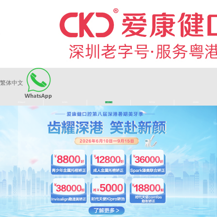
繁体中文
|
|
|
|
爱康健品牌
医师团队
长者医疗券
看牙活动
来院路线