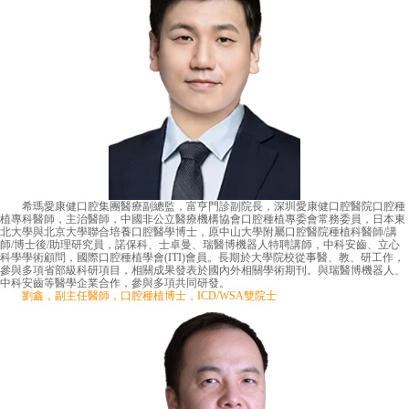
希瑪愛康健口腔集團醫療副總監，富亨門診副院長，深圳愛康健口腔醫院口腔種
植專科醫師，主治醫師，中國非公立醫療機構協會口腔種植專委會常務委員，日本東
北大學與北京大學聯合培養口腔醫學博士，原中山大學附屬口腔醫院種植科醫師/講
師/博士後/助理研究員，諾保科、士卓曼、瑞醫博機器人特聘講師，中科安齒、立心
科學學術顧問，國際口腔種植學會(ITI)會員。長期於大學院校從事醫、教、研工作，
參與多項省部級科研項目，相關成果發表於國內外相關學術期刊。與瑞醫博機器人、
中科安齒等醫學企業合作，參與多項共同研發。
劉鑫，副主任醫師，口腔種植博士，ICD/WSA雙院士