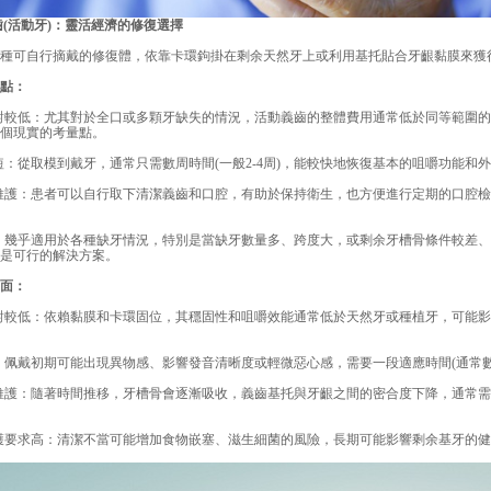
活動牙)：靈活經濟的修復選擇
可自行摘戴的修復體，依靠卡環鉤掛在剩余天然牙上或利用基托貼合牙齦黏膜來獲
點：
較低：尤其對於全口或多顆牙缺失的情況，活動義齒的整體費用通常低於同等範圍的
個現實的考量點。
從取模到戴牙，通常只需數周時間(一般2-4周)，能較快地恢復基本的咀嚼功能和
護：患者可以自行取下清潔義齒和口腔，有助於保持衛生，也方便進行定期的口腔檢
幾乎適用於各種缺牙情況，特別是當缺牙數量多、跨度大，或剩余牙槽骨條件較差、
是可行的解決方案。
面：
較低：依賴黏膜和卡環固位，其穩固性和咀嚼效能通常低於天然牙或種植牙，可能影
戴初期可能出現異物感、影響發音清晰度或輕微惡心感，需要一段適應時間(通常數
：隨著時間推移，牙槽骨會逐漸吸收，義齒基托與牙齦之間的密合度下降，通常需要
要求高：清潔不當可能增加食物嵌塞、滋生細菌的風險，長期可能影響剩余基牙的健