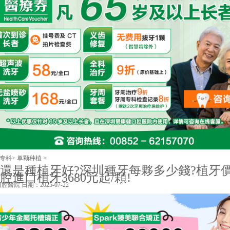
专科
>
单颗种植
>
還是種植牙好?深圳種牙每夥多少錢?植牙價
腔進口植牙3680元起/顆!
口腔醫院
日期：2025-07-22