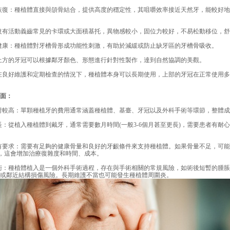
復：種植體直接與頜骨結合，提供高度的穩定性，其咀嚼效率接近天然牙，能較好地
有活動義齒常見的卡環或大面積基托，異物感較小，固位力較好，不易松動移位，舒
康：種植體對牙槽骨形成功能性刺激，有助於減緩或防止缺牙區的牙槽骨吸收。
方的牙冠可以根據鄰牙顏色、形態進行針對性製作，達到自然協調的美觀。
良好維護和定期檢查的情況下，種植體本身可以長期使用，上部的牙冠在正常使用多
面：
較高：單顆種植牙的費用通常涵蓋種植體、基臺、牙冠以及外科手術等環節，整體成
從植入種植體到戴牙，通常需要數月時間(一般3-6個月甚至更長)，需要患者有耐心
。
要求：需要有足夠的健康骨量和良好的牙齦條件來支持種植體。如果骨量不足，可能
)，這會增加治療復雜度和時間、成本。
：種植體植入是一個外科手術過程，存在與手術相關的常規風險，如術後短暫的腫脹
或鄰近結構損傷風險。長期維護不當也可能發生種植體周圍炎。