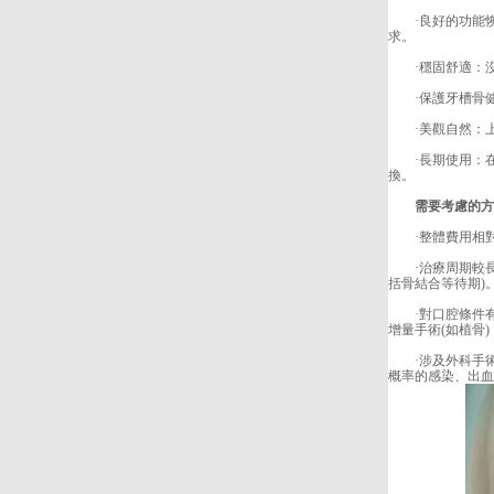
·良好的功能恢
求。
·穩固舒適：沒
·保護牙槽骨健
·美觀自然：上
·長期使用：在
換。
需要考慮的方
·整體費用相對
·治療周期較長：
括骨結合等待期)
·對口腔條件有
增量手術(如植骨
·涉及外科手術
概率的感染、出血