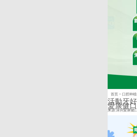
首页
>
口腔种植
活動牙好
愛康健口
来源:
深圳愛康健