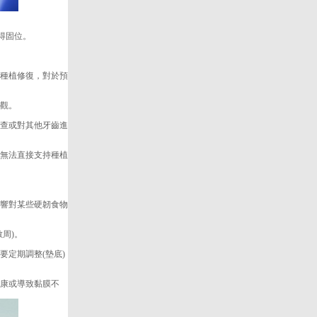
得固位。
種植修復，對於預
外觀。
查或對其他牙齒進
無法直接支持種植
響對某些硬韌食物
周)。
定期調整(墊底)
康或導致黏膜不