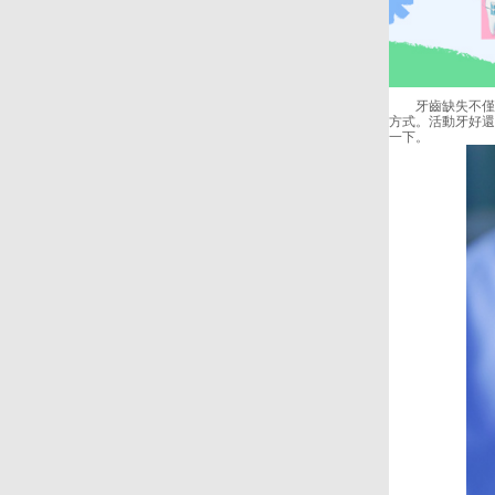
牙齒缺失不僅影
方式。活動牙好還
一下。