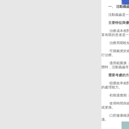
一、 活動義齒(
活動義齒是一種
主要特征與優
·治療成本相對
算有限的患者是一
·治療周期較短：
·可摘戴便於維
行治療。
·適用範圍廣：
體時，活動義齒常
需要考慮的方
·咀嚼效率相對
的處理能力。
·初期適應期：佩
·使用時間與維護
或更換。
·口腔健康維護
適。