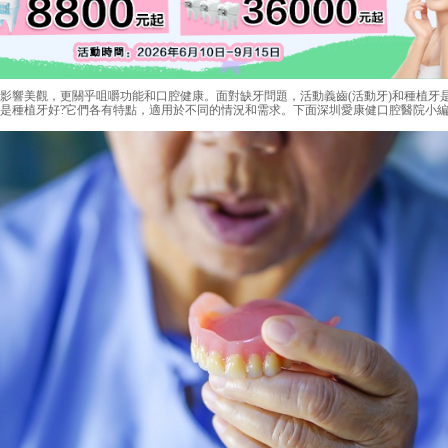
響美觀，更關乎咀嚼功能和口腔健康。面對缺牙問題，活動義齒(活動牙)和種植牙
是種植牙好?它們各有特點，適用於不同的情況和需求。下面深圳愛康健口腔醫院小