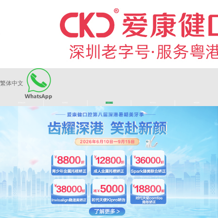
繁体中文
|
|
|
|
爱康健品牌
医师团队
长者医疗券
看牙活动
来院路线