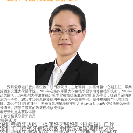
深圳愛康健口腔集團恒雅口腔門診院長，主治醫師，集團修複中心副主任。畢業
於西安交通大學醫學院，2012年在第四軍醫大學種植學習班研修種植牙技術，2017年
赴美國(USC)南加州大學洛杉磯分校學習種植技術並為當屆優 秀學員，獲得畢業病例
演講一等獎。2018年10月應邀於德國弗萊堡大學參觀學習。擔任集團規范化培訓講
師。2020年1月赴匈牙利世界垂直骨增量種植技術之父lstvan Urben教授診所學習垂直
骨增量。積累了豐富的臨床種植修複經驗。
看牙活动
点击获取详情
了解价格
获取看牙费用
相关阅读
深圳種植牙攻略：搵個好牙醫好難?推薦福田口岸 ...
深圳半口種植牙價錢幾多?附愛康健羅湖種植牙收 ...
深圳種植牙價錢2026：愛康健半口瑞典進口種植牙 ...