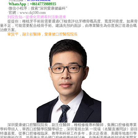
·
WhatsApp：+8614775988935
·微信小程序：搜索“深圳愛康健齒科”
·官網：www.ckj100.com
到院告知->從優化官網看到活動過來
提提你：種植牙手術前需要通過CT檢查評估牙槽骨嘅高度、寬度同密度。如果骨
量不足，可能需要配合植骨手術。建議先預約面診，由專業醫生為你度身訂造適合嘅
治療方案。
鞏賢平，副主任醫師，愛康健口腔醫院院長
深圳愛康健口腔醫院院長，副主任醫師，種植修複專科醫師，集團口腔修複專業
學科帶頭人，華西口腔醫學院醫學碩士，深圳電視台第 一現場《名醫直播問診》節目
特邀嘉賓。從事口腔修複臨床、教學和科研工作多年，多次赴香港、美國等地進行學
習和學術交流，並受邀出席全國口腔修複學術研討會，在微創美學修複領域有著豐富