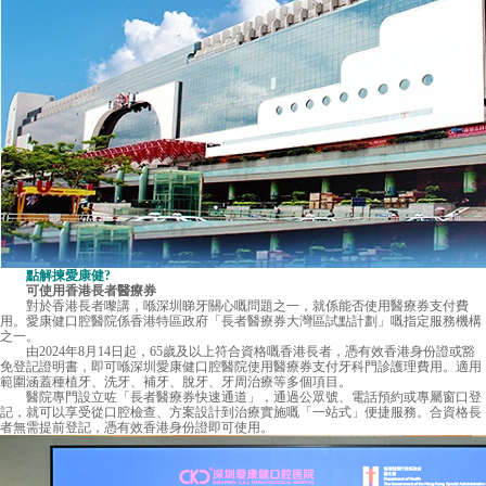
點解揀愛康健?
可使用香港長者醫療券
對於香港長者嚟講，喺深圳睇牙關心嘅問題之一，就係能否使用醫療券支付費
用。愛康健口腔醫院係香港特區政府「長者醫療券大灣區試點計劃」嘅指定服務機構
之一。
由2024年8月14日起，65歲及以上符合資格嘅香港長者，憑有效香港身份證或豁
免登記證明書，即可喺深圳愛康健口腔醫院使用醫療券支付牙科門診護理費用。適用
範圍涵蓋種植牙、洗牙、補牙、脫牙、牙周治療等多個項目。
醫院專門設立咗「長者醫療券快速通道」，通過公眾號、電話預約或專屬窗口登
記，就可以享受從口腔檢查、方案設計到治療實施嘅「一站式」便捷服務。合資格長
者無需提前登記，憑有效香港身份證即可使用。