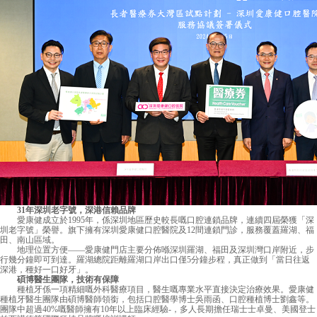
31年深圳老字號，深港信賴品牌
愛康健
成立於1995年，係深圳地區歷史較長嘅口腔連鎖品牌，連續四屆榮獲「深
圳老字號」榮譽。旗下擁有深圳愛康健口腔醫院及12間連鎖門診，服務覆蓋羅湖、福
田、南山區域。
地理位置方便——愛康健門店主要分佈喺深圳羅湖、福田及深圳灣口岸附近，步
行幾分鐘即可到達。羅湖總院距離羅湖口岸出口僅5分鐘步程，真正做到「當日往返
深港，種好一口好牙」。
碩博醫生團隊，技術有保障
種植牙係一項精細嘅外科醫療項目，醫生嘅專業水平直接決定治療效果。愛康健
種植牙醫生團隊由碩博醫師領銜，包括口腔醫學博士吳雨函、口腔種植博士劉鑫等。
團隊中超過40%嘅醫師擁有10年以上臨床經驗-，多人長期擔任瑞士士卓曼、美國登士