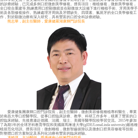
的診療經驗，已完成多例口腔微創美學修複。擅長項目：種植修複，微創美學修複，
全口咬合重建等;熟練應用口腔顯微鏡並在顯微放大設備下進行種植手術、牙周美學手
術及各類修複操作。熟練處理牙周病及牙體缺失、四環素、氟斑牙的全口美學修複工
作，對於顯微治療有深入研究，具有豐富的口腔全科診療經驗。
熊志華，副主任醫師，愛康健羅湖康輝門診院長
愛康健集團康輝口腔門診院長，副主任醫師，微創美容修複種植專科醫生，畢業
於南昌大學口腔醫學院。從事口腔臨床診療、教學、科研工作多年，積累了豐富的口
腔臨床經驗。先後應邀赴德國、法國、瑞士、美國等醫學院校學習交流。2015年參加
了為期1年的全球牙科教育學院和美國羅馬琳達大學(gIDE/LomaLinda university)嚴格種
植規范化培訓。擅長項目：微創種植，微創智齒拔除以及微創口腔美容修複等技能，
對整體口腔方案制定及系列化治療有豐富的臨床經驗。
馮曉瑛，主治醫師，愛康健南山恒雅門診院長