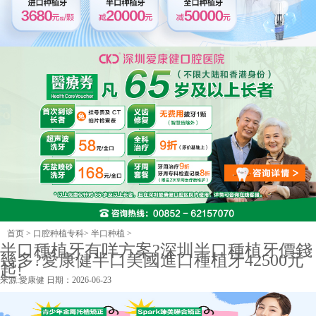
首页
>
口腔种植专科
>
半口种植
>
半口種植牙有咩方案?深圳半口種植牙價錢
幾多?愛康健半口美國進口種植牙42500元
起!
来源:
愛康健
日期：2026-06-23