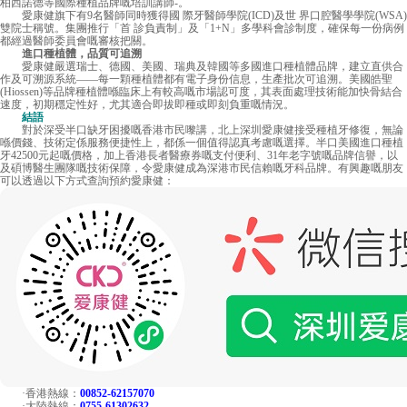
柏西諾德等國際種植品牌嘅培訓講師-。
愛康健旗下有9名醫師同時獲得國 際牙醫師學院(ICD)及世 界口腔醫學學院(WSA)
雙院士稱號。集團推行「首 診負責制」及「1+N」多學科會診制度，確保每一份病例
都經過醫師委員會嘅審核把關。
進口種植體，品質可追溯
愛康健嚴選瑞士、德國、美國、瑞典及韓國等多國進口種植體品牌，建立直供合
作及可溯源系統——每一顆種植體都有電子身份信息，生產批次可追溯。美國皓聖
(Hiossen)等品牌種植體喺臨床上有較高嘅市場認可度，其表面處理技術能加快骨結合
速度，初期穩定性好，尤其適合即拔即種或即刻負重嘅情況。
結語
對於深受半口缺牙困擾嘅香港市民嚟講，北上深圳愛康健接受種植牙修復，無論
喺價錢、技術定係服務便捷性上，都係一個值得認真考慮嘅選擇。半口美國進口種植
牙42500元起嘅價格，加上香港長者醫療券嘅支付便利、31年老字號嘅品牌信譽，以
及碩博醫生團隊嘅技術保障，令愛康健成為深港市民信賴嘅牙科品牌。有興趣嘅朋友
可以透過以下方式查詢預約愛康健：
·香港熱線：
00852-62157070
·大陸熱線：
0755-61302632