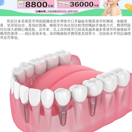
對於許多長期受牙周病困擾或意外導致半口牙齒缺失嘅香港市民嚟講，食飯唔
香、笑容唔自信，真係好困擾。種植牙作為目前比較理想嘅缺牙修復方式，費用問題
往往係大家關心嘅焦點。近年來，北上深圳種牙已經成為越來越多香港市民修復缺牙
嘅理想選擇——相比香港本地，深圳嘅種植牙費用更具競爭力，但技術水平同設備標
準並冇降低。