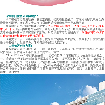
深圳半口種植牙價錢
幾多?
半口種植牙嘅費用唔係一個固定價錢，佢受種植體品牌、牙冠材質以及患者自身
骨量條件影響。喺深圳，半口種植嘅價格通常喺幾萬至十幾萬元不等。
愛康健目前推出嘅種植牙活動中，
半口美國進口種植牙42500元起(優惠期至2026
年8月31日)
。呢個價錢包含種植體、基台及鈷鉻合金牙冠，具體費用會根據患者是否
需要植骨或升級全瓷牙冠而有所調整。對於追求更高品質嘅患者，
愛康健同時提供半
口瑞典進口種植牙64900元起嘅選擇。
溫馨提示：以上價格為參考價，實際費用需經醫生面診後，根據個人口腔狀況(如
是否需要植骨、骨量條件、牙周健康等)確定具體方案。
半口種植牙有咩方案?
好多朋友以為半口缺牙要「一顆一顆咁種」，其實現代口腔種植技術早已突破咗
呢個局限。目前臨床上半口種植主要有以下方式：
All-on-4/All-on-6 即刻負重技術——呢個係目前半口種植領域比較推崇嘅技術之
一。通過植入4到6顆種植體(前牙區垂直植入2顆、後牙區傾斜植入2至4顆)，就能支撐
起一整副固定牙橋。簡單嚟講，只需要植入4-6顆種植體，就能恢復整排(約12-14顆)牙
齒嘅功能。呢項技術嘅優勢包括：巧妙利用傾斜植入避開骨量不足區域，為好多患者
無需額外植骨，節省時間同費用;手術當日即可佩戴臨時牙冠，實現「當日種牙，當日
戴牙，當日食飯」。