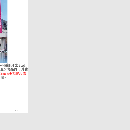
park隱形牙套以及
隱形牙套品牌，其費
Spark臻美聯合矯
哦~
More+