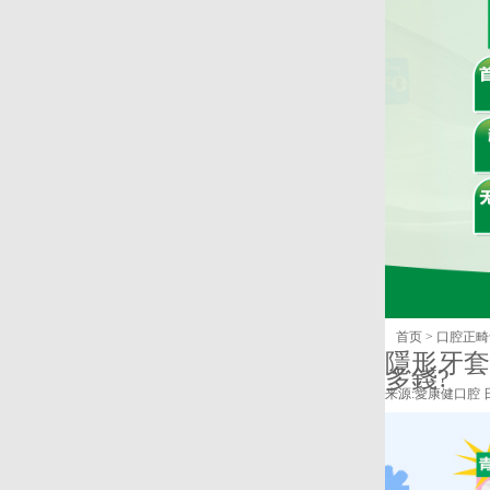
首页
>
口腔正畸
隱形牙套
多錢?
来源:
愛康健口腔
日