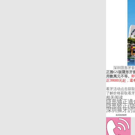
深圳隱形牙套
正雅GS版隱形牙
用數萬元不等。
即
正39000元起，
看牙活动
点击获取
了解价格
获取看牙
相关阅读
隱形矯正適合
隐形矫正(隐
深圳箍牙討論
相关医师推荐