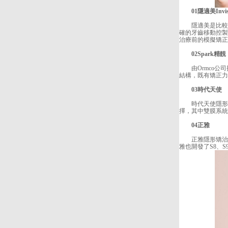
01隱適美Invisa
隱適美是比較早的隱
確的牙齒移動控製。
治療前的模擬矯正
02Spark精靚
由Ormco公司
結構，既有矯正力
03時代天使
時代天使隱形牙套
擇，其中雙膜系統
04正雅
正雅隱形矯治器
雅也開發了S8、