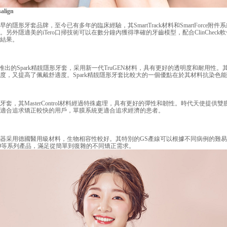
lign
形牙套品牌，至今已有多年的臨床經驗，其SmartTrack材料和SmartForce附
另外隱適美的iTero口掃技術可以在數分鐘內獲得準確的牙齒模型，配合ClinCheck
結果。
推出的Spark精靚隱形牙套，采用新一代TruGEN材料，具有更好的透明度和耐用性。
度，又提高了佩戴舒適度。Spark精靚隱形牙套比較大的一個優點在於其材料抗染色
，其MasterControl材料經過特殊處理，具有更好的彈性和韌性。時代天使提供
適合追求矯正較快的用戶，單膜系統更適合追求經濟的患者。
采用德國醫用級材料，生物相容性較好。其特別的GS產線可以根據不同病例的難易
S9等系列產品，滿足從簡單到復雜的不同矯正需求。