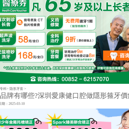
专科
>
隐形牙套
>
品牌有哪些?深圳愛康健口腔做隱形箍牙價
期：2025-03-10