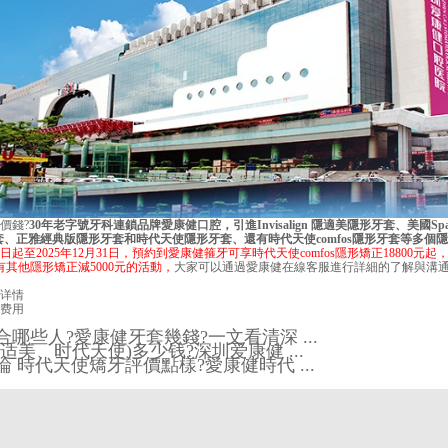
價錢
?
30年老字號牙科連鎖品牌
愛康健口腔
，引進Invisalign 隱適美隱形牙套、美國S
套、正雅經典版隱形牙套和時代天使隱形牙套、還有時代天使comfos隱形牙套等多個
日起至2025年12月31日，預約到愛康健箍牙可享時代天使comfos隱形矯正18800元起，
還有其他隱形矯正減5000元的活動，
大家可以通過愛康健在線客服進行詳細的了解與溝通
详情
费用
哪些人?愛康健牙套幾錢?一文看清深 ...
适美、时代天使)多少钱?深圳爱康健 ...
 時代天使矯牙評價點樣?愛康健時代 ...