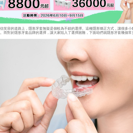
笑容的道路上，隱形牙套無疑是個較為不錯的選擇。這種隱形矯正方式，讓很多小
。而對於隱形牙套品牌的選擇，讓大家陷入了選擇困難，下面咱們就隱形牙套幾個常