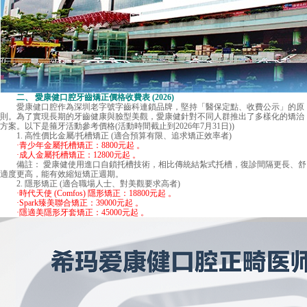
二、 愛康健口腔牙齒矯正價格收費表 (2026)
愛康健口腔
作為深圳老字號字齒科連鎖品牌，堅持「醫保定點、收費公示」的原
則。為了實現長期的牙齒健康與臉型美觀，愛康健針對不同人群推出了多樣化的矯治
方案。以下是箍牙活動參考價格(活動時間截止到2026年7月31日))
1. 高性價比金屬/托槽矯正 (適合預算有限、追求矯正效率者)
·青少年金屬托槽矯正：8800元起 。
·成人金屬托槽矯正：12800元起 。
備註： 愛康健使用進口自鎖托槽技術，相比傳統結紮式托槽，復診間隔更長、舒
適度更高，能有效縮短矯正週期。
2. 隱形矯正 (適合職場人士、對美觀要求高者)
·時代天使 (Comfos) 隱形矯正：18800元起 。
·Spark臻美聯合矯正：39000元起 。
·隱適美隱形牙套矯正：45000元起 。