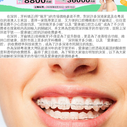
在深圳，牙科矯正(即“箍牙”)的市場價格參差不齊。對於許多深港家庭及在粵居
住的港澳人士來說，選擇一家既專業正規、又方便的口腔機構進行牙齒矯正，往往需
要花費不少心思做功課。“深圳箍牙多少錢” 以及 “愛康健口腔怎么樣” 成為了不少消
費者在搜索框內高頻輸入的關鍵詞。本文將為您梳理深圳箍牙的市場行情，並附上深
圳老字號——愛康健口腔的詳細收費參考。
在深圳，牙齒矯正(俗稱箍牙)不僅是為了提升顏值，更是為了改善咬合功能、維
持口腔健康。面對市面上眾多的牙科機構，「深圳箍牙多少錢」 以及 「愛康健口
腔」 的收費標準與技術實力，成為了許多深港市民關注的焦點。
作為深耕粵港澳大灣區超過30年的老字號牙科，愛康健口腔憑藉其嚴謹的醫療態
度和透明的收費體系，贏得了廣泛信賴。為了幫助大家做出明智的決策，以下為大家
詳細解析深圳箍牙的市場行情及愛康健的新價格參考。