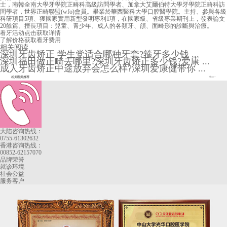
士，南韓全南大學牙學院正畸科高級訪問學者、加拿大艾爾伯特大學牙學院正畸科訪
問學者，世界正畸聯盟(wfo)會員。畢業於華西醫科大學口腔醫學院。主持、參與各級
科研項目5項、獲國家實用新型發明專利1項，在國家級、省級專業期刊上，發表論文
20餘篇。擅長項目：兒童、青少年、成人的各類牙、頜、面畸形的診斷與治療。
看牙活动
点击获取详情
了解价格
获取看牙费用
相关阅读
深圳牙齿矫正 学生党适合哪种牙套?箍牙多少钱 ...
深圳福田做正畸去哪里?深圳牙齿矫正多少钱?爱康 ...
成人牙齿矫正中途放弃会怎么样?深圳爱康健带你 ...
相关医师推荐
More+
大陆咨询热线：
0755-61302632
香港咨询热线：
00852-62157070
品牌荣誉
就诊环境
社会公益
服务客户