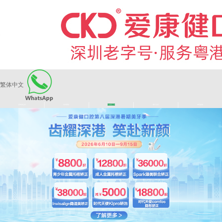
繁体中文
|
|
|
|
爱康健品牌
医师团队
长者医疗券
看牙活动
来院路线