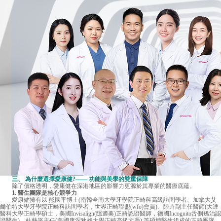
三、 為什麼選擇愛康健?—— 功能與美學的雙重保障
除了價格透明，愛康健在深港地區的影響力更源於其專業的醫療底蘊。
1. 醫生團隊是核心競爭力
愛康健擁有以 熊國平博士(南韓全南大學牙學院正畸科高級訪問學者、加拿大艾
爾伯特大學牙學院正畸科訪問學者，世界正畸聯盟(wfo)會員)、陸卉副主任醫師(大連
醫科大學正畸學碩士，美國Invisalign(隱適美)正畸認證醫師，德國Incognito舌側矯治認
證醫生)、杜藝平主任(美國康涅狄格大學正畸高級文憑) 等碩博醫生組成的正畸團隊。