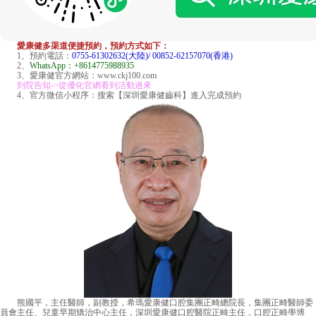
愛康健多渠道便捷預約，預約方式如下：
1、預約電話：
0755-61302632(大陸)/ 00852-62157070(香港)
2、
WhatsApp：+8614775988935
3、愛康健官方網站：www.ckj100.com
到院告知->從優化官網看到活動過來
4、官方微信小程序：搜索【深圳愛康健齒科】進入完成預約
熊國平，主任醫師，副教授，希瑪愛康健口腔集團正畸總院長，集團正畸醫師委
員會主任、兒童早期矯治中心主任，深圳愛康健口腔醫院正畸主任，口腔正畸學博