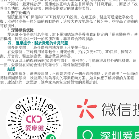
不同於一般牙科診所，愛康健的正畸方案並非簡單的「排齊牙齒」，而是以「改
善咬合功能」為主要目標，保障長期穩定的健康與美觀。
2. 數字化矯治
醫院配備3D口掃儀與CBCT(錐形束CT)設備。在矯正前，醫生可通過數字化模
擬，准確預測每一顆牙齒的移動路徑，這較大程度地降低了拔牙率，並提高了治療的
可預測性。
3. 深港服務便捷
愛康健不僅是深圳老字號，旗下羅湖總院也是香港政府指定的「長者醫療券」使
用機構。醫院提供一對一的客服跟進，非常適合跨境就診。
四、 溫馨提示：關於費用的常見問題
很多朋友問：「為什麼有的地方矯正只要幾千塊?」
在愛康健，正畸費用通常包含：掛號檢查、拍片(X光+CT)、3D口掃、醫師方
案、牙套費、醫生診療費、復診費及保持器。
中度及以上的複雜病例(如需要打骨釘、擴弓等)，可能會涉及額外的耗材費。這
一點，愛康健在術前會進行明確告知，確保無隱形消費。
結語
在深圳箍牙，選擇愛康健，不僅是選擇了一個合適的價格，更是選擇了一個由碩
博醫師團隊領銜、以健康功能為導向的專業正畸方案。如果你想了解具體的方案報
價，建議預約一次面診，讓專家為你制定針對性的美麗計劃。