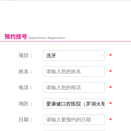
来院路线
罗湖口岸
福田口岸
深圳湾口岸
深圳爱康健口腔医院
康辉口腔门诊部
富康口腔门诊部
恒洁口腔门诊部
恒乐口腔诊所
富港口腔诊所
项目：
*
姓名：
*
电话：
*
地区：
*
深圳爱康健口腔医院
地址：深圳市罗湖区建设路罗湖火车站大楼C区1-2楼北侧、4-8楼
营业时间：9:00-18:00
日期：
*
（节假日照常上班）
香港电话：00852-62157070