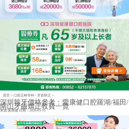
首页
>
口腔正畸专科
>
牙齿矫正
>
深圳箍牙價格參考：愛康健口腔羅湖/福田/
南山牙齒矯正收費一覽
来源:
愛康健
日期：2026-05-15