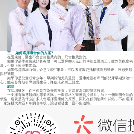
三、 如何選擇適合你的方案?
在愛康健，醫生不會盲目推薦貴的，只會推薦對的。
如果你是學生黨或預算有限：可以選擇8800元起的傳統金屬矯正，雖然美觀度稍
遜，但矯正效率非常高;
如果你是職場白領，介意“鋼牙”形象：可以考慮陶瓷托槽或隱形矯正，兼顧美觀
與舒適度;
如果你是兒童或青少年：早期幹預尤為重要，愛康健設有專門的兒牙早期矯治中
心，能在發育期引導頜骨生長，降低未來矯正難度。
結語
在深圳箍牙，你不僅是在為美麗投資，更是在為口腔健康投資。
一支擁有碩博醫師的專業團隊，一套嚴格的醫療質控體系，加上一個透明合理的
價格，這就是為什么許多人會選擇愛康健的原因。與其在低價陷阱中試錯，不如選擇
一家深耕大灣區31年的老字號，讓改變發生，且不留遺憾。