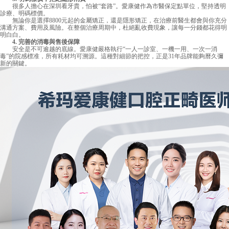
很多人擔心在深圳看牙貴，怕被“套路”。愛康健作為市醫保定點單位，堅持透明
診療、明碼標價。
無論你是選擇8800元起的金屬矯正，還是隱形矯正，在治療前醫生都會與你充分
溝通方案、費用及風險。在整個治療周期中，杜絕亂收費現象，讓每一分錢都花得明
明白白。
4. 完善的消毒與售後保障
安全是不可逾越的底線。
愛康健
嚴格執行“一人一診室、一機一用、一次一消
毒”的院感標准，所有耗材均可溯源。這種對細節的把控，正是31年品牌能夠曆久彌
新的關鍵。