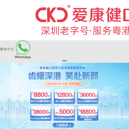
繁体中文
|
|
|
|
爱康健品牌
医师团队
长者医疗券
看牙活动
来院路线