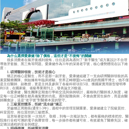
為什么選擇愛康健?除了價格，這些才是“不後悔”的關鍵
很多消費者在箍牙後感到後悔，往往是因為遇到了“新手醫生”或方案設計不合理
導致牙套臉、黑三角等問題。愛康健作為31年的深港老字號，核心優勢體現在以下維
度：
1. 碩博醫師領銜，技術才是核心
矯正的核心是醫生，而不是那一副牙套。愛康健組建了一支由碩博醫師領銜的高
素質醫療團隊。例如擁有年臨床經驗、世界正畸聯盟(wfo)會員的熊國平博士，他不僅
是主任醫師、副教授，更是主持及參與了各級科研項目5項、獲國家實用新型發明專
利1項，在國家級、省級專業期刊上，發表論文20餘篇。
在愛康健，醫生團隊定期進行學術交流與病例研討，嚴格執行醫師准入制度，確
定每一位正畸醫生都具備紮實的功底。遇到疑難病例，不會由實習生操作，而是由醫
師團會診，這是“老字號”對醫療本質的堅守。
2. 三級質控體系，拒絕“流水線”矯正
牙齒矯正周期長(通常1-3年)，過程中的管理至關重要。愛康健建立了院級質控、
科室質控、崗位質控的三級體系。
這意味著從你第 一次拍片、取模，到每一次複診加力，都有嚴格的標准把控。醫
院推行全程可溯的電子病曆管理，每一步操作都有據可依，有效避免了醫療失誤，確
定矯治過程的安全與穩定。
3. 明碼標價，拒絕隱形消費