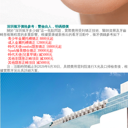
深圳箍牙價格參考：豐儉由人，明碼標價
關於“
深圳箍牙多少錢
”這一焦點問題，實際費用受到矯正技術、醫師資曆及牙齒
畸形複雜程度的多重影響。根據愛康健新推出的看牙活動中，箍牙價錢參考如下：
·青少年金屬托槽矯正 8800元起
·成人金屬托槽矯正 12800元起
·時代天使comfos隱形矯正 18800元起
·Spark臻美聯合矯正 39000元起
·時代天使(兒童早矯) 減5000元
·其他非隱形正畸項目 減3000元
·其他隱形正畸項目 減5000元
注：活動時間截止到2026年6月30日。具體費用需到院進行X光及口掃檢查後，根
據實際牙況出具詳細方案。