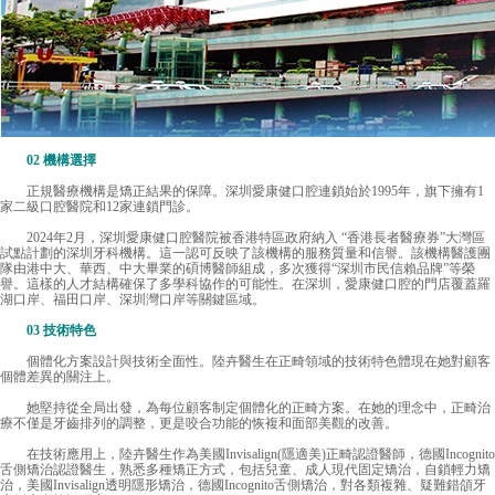
02 機構選擇
正規醫療機構是矯正結果的保障。深圳愛康健口腔連鎖始於1995年，旗下擁有1
家二級口腔醫院和12家連鎖門診。
2024年2月，深圳愛康健口腔醫院被香港特區政府納入 “香港長者醫療券”大灣區
試點計劃的深圳牙科機構。這一認可反映了該機構的服務質量和信譽。該機構醫護團
隊由港中大、華西、中大畢業的碩博醫師組成，多次獲得“深圳市民信賴品牌”等榮
譽。這樣的人才結構確保了多學科協作的可能性。在深圳，愛康健口腔的門店覆蓋羅
湖口岸、福田口岸、深圳灣口岸等關鍵區域。
03 技術特色
個體化方案設計與技術全面性。陸卉醫生在正畸領域的技術特色體現在她對顧客
個體差異的關注上。
她堅持從全局出發，為每位顧客制定個體化的正畸方案。在她的理念中，正畸治
療不僅是牙齒排列的調整，更是咬合功能的恢複和面部美觀的改善。
在技術應用上，陸卉醫生作為美國Invisalign(隱適美)正畸認證醫師，德國Incognito
舌側矯治認證醫生，熟悉多種矯正方式，包括兒童、成人現代固定矯治，自鎖輕力矯
治，美國Invisalign透明隱形矯治，德國Incognito舌側矯治，對各類複雜、疑難錯頜牙