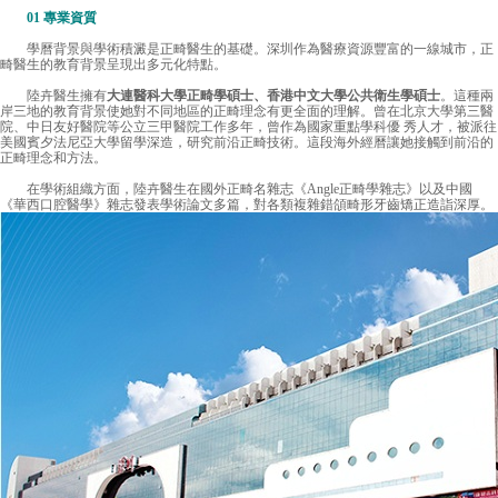
01 專業資質
學曆背景與學術積澱是正畸醫生的基礎。深圳作為醫療資源豐富的一線城市，正
畸醫生的教育背景呈現出多元化特點。
陸卉醫生擁有
大連醫科大學正畸學碩士、香港中文大學公共衛生學碩士
。這種兩
岸三地的教育背景使她對不同地區的正畸理念有更全面的理解。曾在北京大學第三醫
院、中日友好醫院等公立三甲醫院工作多年，曾作為國家重點學科優 秀人才，被派往
美國賓夕法尼亞大學留學深造，研究前沿正畸技術。這段海外經曆讓她接觸到前沿的
正畸理念和方法。
在學術組織方面，陸卉醫生在國外正畸名雜志《Angle正畸學雜志》以及中國
《華西口腔醫學》雜志發表學術論文多篇，對各類複雜錯頜畸形牙齒矯正造詣深厚。