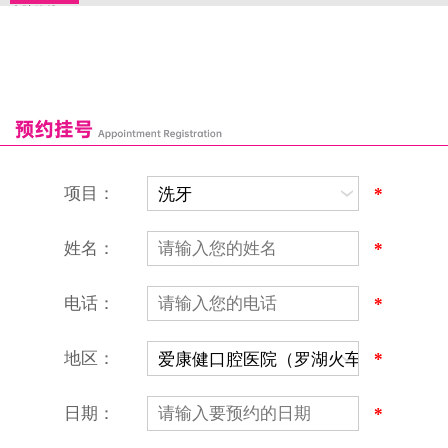
来院路线
罗湖口岸
福田口岸
深圳湾口岸
深圳爱康健口腔医院
康辉口腔门诊部
富康口腔门诊部
恒洁口腔门诊部
恒乐口腔诊所
富港口腔诊所
项目：
*
姓名：
*
电话：
*
地区：
*
深圳爱康健口腔医院
地址：深圳市罗湖区建设路罗湖火车站大楼C区1-2楼北侧、4-8楼
营业时间：9:00-18:00
日期：
*
（节假日照常上班）
香港电话：00852-62157070