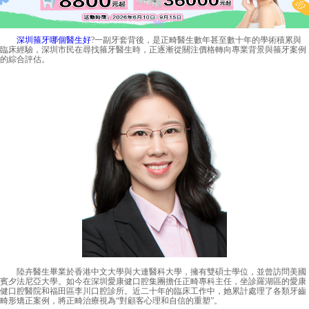
深圳箍牙哪個醫生好
?一副牙套背後，是正畸醫生數年甚至數十年的學術積累與
臨床經驗，深圳市民在尋找箍牙醫生時，正逐漸從關注價格轉向專業背景與箍牙案例
的綜合評估。
陸卉醫生畢業於香港中文大學與大連醫科大學，擁有雙碩士學位，並曾訪問美國
賓夕法尼亞大學。如今在深圳愛康健口腔集團擔任正畸專科主任，坐診羅湖區的愛康
健口腔醫院和福田區李川口腔診所。近二十年的臨床工作中，她累計處理了各類牙齒
畸形矯正案例，將正畸治療視為“對顧客心理和自信的重塑”。