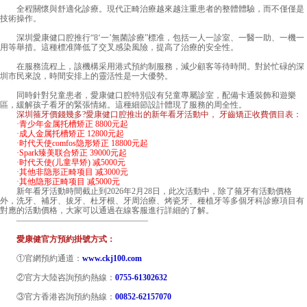
全程關懷與舒適化診療。現代正畸治療越來越注重患者的整體體驗，而不僅僅是
技術操作。
深圳愛康健口腔推行“8‘一’無菌診療”標准，包括一人一診室、一醫一助、一機一
用等舉措。這種標准降低了交叉感染風險，提高了治療的安全性。
在服務流程上，該機構采用港式預約制服務，減少顧客等待時間。對於忙碌的深
圳市民來說，時間安排上的靈活性是一大優勢。
同時針對兒童患者，愛康健口腔特別設有兒童專屬診室，配備卡通裝飾和遊樂
區，緩解孩子看牙的緊張情緒。這種細節設計體現了服務的周全性。
深圳箍牙價錢幾多?愛康健口腔推出的新年看牙活動中， 牙齒矯正收費價目表：
·青少年金属托槽矫正 8800元起
·成人金属托槽矫正 12800元起
·时代天使comfos隐形矫正 18800元起
·Spark臻美联合矫正 39000元起
·时代天使(儿童早矫) 减5000元
·其他非隐形正畸项目 减3000元
·其他隐形正畸项目 减5000元
新年看牙活動時間截止到2026年2月28日，此次活動中，除了箍牙有活動價格
外，洗牙、補牙、拔牙、杜牙根、牙周治療、烤瓷牙、種植牙等多個牙科診療項目有
對應的活動價格，大家可以通過在線客服進行詳細的了解。
————————————————
愛康健官方預約掛號方式：
①官網預約通道：
www.ckj100.com
②官方大陸咨詢預約熱線：
0755-61302632
③官方香港咨詢預約熱線：
00852-62157070