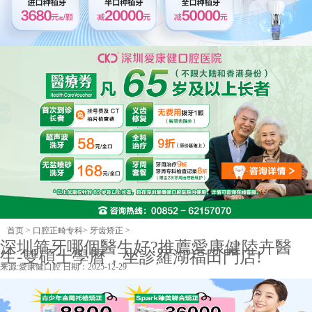
首页
>
口腔正畸专科
>
牙齿矫正
>
深圳箍牙哪個醫生好?推薦愛康健陸卉醫
生-雙碩士學曆，坐診羅湖福田門店!
来源:
愛康健口腔
日期：2025-12-29