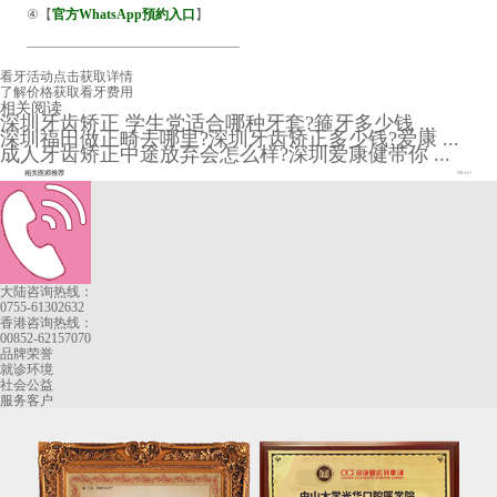
④【
官方WhatsApp預約入口
】
————————————————
看牙活动
点击获取详情
了解价格
获取看牙费用
相关阅读
深圳牙齿矫正 学生党适合哪种牙套?箍牙多少钱 ...
深圳福田做正畸去哪里?深圳牙齿矫正多少钱?爱康 ...
成人牙齿矫正中途放弃会怎么样?深圳爱康健带你 ...
相关医师推荐
More+
大陆咨询热线：
0755-61302632
香港咨询热线：
00852-62157070
品牌荣誉
就诊环境
社会公益
服务客户