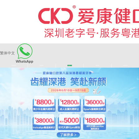
繁体中文
|
|
|
|
爱康健品牌
医师团队
长者医疗券
看牙活动
来院路线