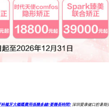
科箍牙大概嘅費用係幾多錢?要幾長時間?
深圳愛康健口腔暑期美牙