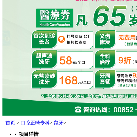
首页
>
口腔正畸专科
>
鼠牙
>
• 项目详情