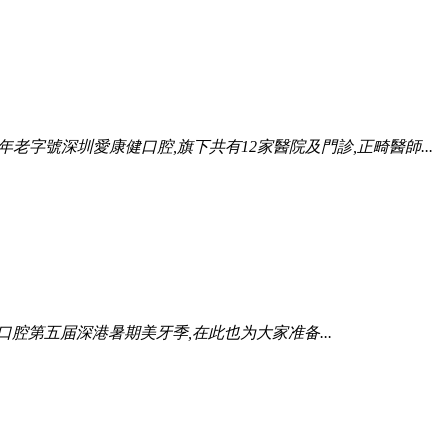
年老字號深圳愛康健口腔,旗下共有12家醫院及門診,正畸醫師...
康健口腔第五届深港暑期美牙季,在此也为大家准备...