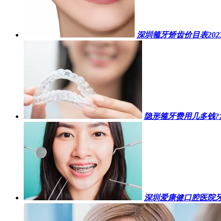
深圳箍牙矫齿价目表20
隐形箍牙费用几多钱?深
深圳爱康健口腔医院