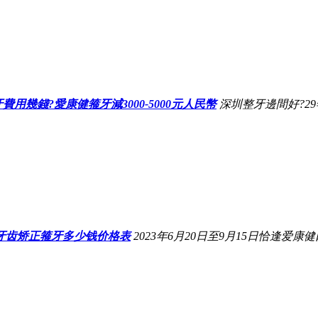
用幾錢?愛康健箍牙減3000-5000元人民幣
深圳整牙邊間好?29
假牙齿矫正箍牙多少钱价格表
2023年6月20日至9月15日恰逢爱