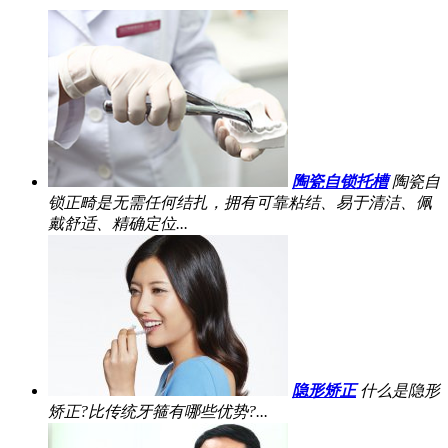
陶瓷自锁托槽
陶瓷自
锁正畸是无需任何结扎，拥有可靠粘结、易于清洁、佩
戴舒适、精确定位...
隐形矫正
什么是隐形
矫正?比传统牙箍有哪些优势?...