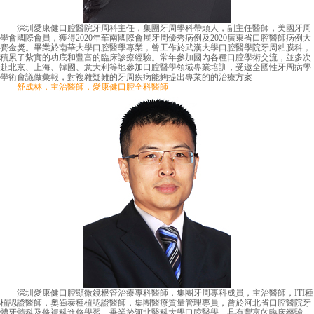
深圳愛康健口腔醫院牙周科主任，集團牙周學科帶頭人，副主任醫師，美國牙周
學會國際會員，獲得2020年華南國際會展牙周優秀病例及2020廣東省口腔醫師病例大
賽金獎。畢業於南華大學口腔醫學專業，曾工作於武漢大學口腔醫學院牙周粘膜科，
積累了紮實的功底和豐富的臨床診療經驗。常年參加國內各種口腔學術交流，並多次
赴北京、上海、韓國、意大利等地參加口腔醫學領域專業培訓，受邀全國性牙周病學
學術會議做彙報，對複雜疑難的牙周疾病能夠提出專業的的治療方案
舒成林，主治醫師，愛康健口腔全科醫師
深圳愛康健口腔顯微鏡根管治療專科醫師，集團牙周專科成員，主治醫師，ITI種
植認證醫師，奧齒泰種植認證醫師，集團醫療質量管理專員，曾於河北省口腔醫院牙
體牙髓科及修複科進修學習。畢業於河北醫科大學口腔醫學，具有豐富的臨床經驗，