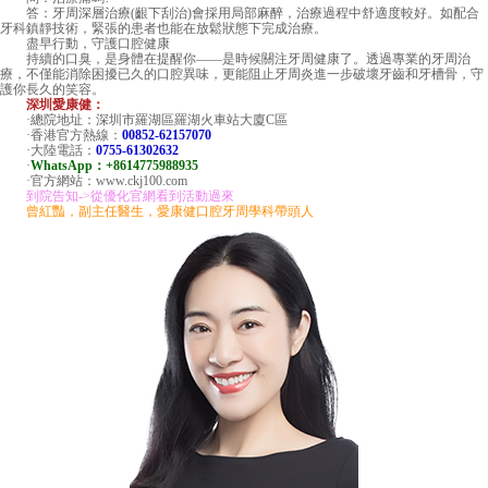
答：牙周深層治療(齦下刮治)會採用局部麻醉，治療過程中舒適度較好。如配合
牙科鎮靜技術，緊張的患者也能在放鬆狀態下完成治療。
盡早行動，守護口腔健康
持續的口臭，是身體在提醒你——是時候關注牙周健康了。透過專業的牙周治
療，不僅能消除困擾已久的口腔異味，更能阻止牙周炎進一步破壞牙齒和牙槽骨，守
護你長久的笑容。
深圳愛康健：
·總院地址：深圳市羅湖區羅湖火車站大廈C區
·香港官方熱線：
00852-62157070
·大陸電話：
0755-61302632
·
WhatsApp：+8614775988935
·官方網站：www.ckj100.com
到院告知->從優化官網看到活動過來
曾紅豔，副主任醫生，愛康健口腔牙周學科帶頭人