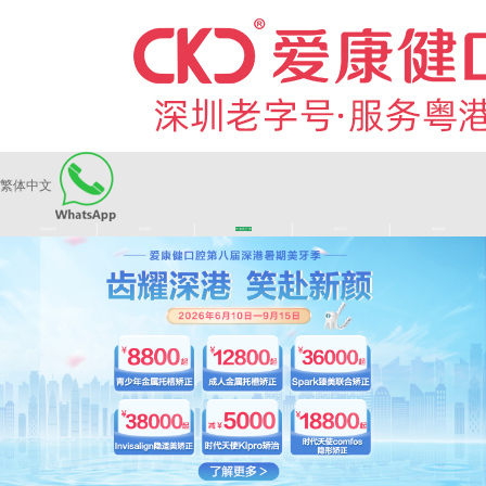
繁体中文
|
|
|
|
爱康健品牌
医师团队
长者医疗券
看牙活动
来院路线