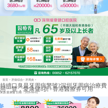
首页
>
牙病综合
>
牙周炎
>
持續口臭是牙周病警號?深圳牙周病治療費
用一覽，愛康健8折+香港醫療券可用
来源:
愛康健
日期：2026-06-02