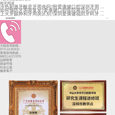
相关阅读
冷热刺激牙酸是牙周炎吗?附爱康健口腔深圳牙周 ...
如何预防牙周炎复发?爱康健口腔医院规范化治疗 ...
上火牙龈肿和牙周炎区别?深圳爱康健福田牙科牙 ...
相关医师推荐
More+
大陆咨询热线：
0755-61302632
香港咨询热线：
00852-62157070
品牌荣誉
就诊环境
社会公益
服务客户