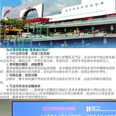
為何選擇愛康健?愛康健好唔好?
1. 30年品牌信譽，深港口腔典範
愛康健深耕深港逾30年，旗下擁有13家口腔醫院及門診，是深圳老字號品牌及醫
保定點單位。醫院設有「牙周生態治療」專業科室，保障牙周診療的准確與深入。
2. 專業醫師團隊，經驗豐富
愛康健
醫師團隊擁有豐富的臨床經驗，多名醫師長期受聘為多個牙科機構培訓講
師。團隊遵循嚴格的質控體系，從初診到治療全程可追溯，保障診療的科學性。
3. 明晰收費，透明消費
診療前，醫生會根據牙周炎的具體情況制定針對性方案，並提供明晰的費用說
明。
4. 可使用香港長者醫療券
愛康健羅湖總院——愛康健口腔醫院已獲納入香港長者醫療券大灣區試點計劃，
合資格香港長者(65歲或以上)可使用醫療券支付牙周治療費用。就診時出示有效香港
身份證，醫療券即可用於費用支付。