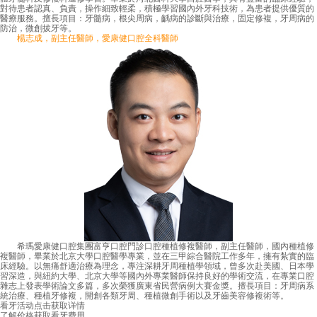
對待患者認真、負責，操作細致輕柔，積極學習國內外牙科技術，為患者提供優質的
醫療服務。擅長項目：牙髓病，根尖周病，齲病的診斷與治療，固定修複，牙周病的
防治，微創拔牙等。
楊志成，副主任醫師，愛康健口腔全科醫師
希瑪愛康健口腔集團富亨口腔門診口腔種植修複醫師，副主任醫師，國內種植修
複醫師，畢業於北京大學口腔醫學專業，並在三甲綜合醫院工作多年，擁有紮實的臨
床經驗。以無痛舒適治療為理念，專注深耕牙周種植學領域，曾多次赴美國、日本學
習深造，與紐約大學、北京大學等國內外專業醫師保持良好的學術交流，在專業口腔
雜志上發表學術論文多篇，多次榮獲廣東省民營病例大賽金獎。擅長項目：牙周病系
統治療、種植牙修複，開創各類牙周、種植微創手術以及牙齒美容修複術等。
看牙活动
点击获取详情
了解价格
获取看牙费用