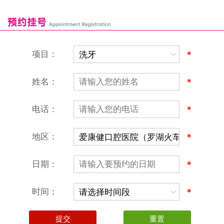
富康口腔门诊部
恒洁口腔门诊部
恒乐口腔诊所
富港口腔诊所
项目：
*
姓名：
*
电话：
*
地区：
*
深圳爱康健口腔医院
地址：深圳市罗湖区建设路罗湖火车站大楼C区1-2楼北侧、4-8楼
营业时间：9:00-18:00
日期：
*
（节假日照常上班）
香港电话：00852-62157070
深圳电话：0755-61302632
时间：
*
微信线上预约：aikangjian1995
微信小程序：爱康健齿科
爱康健官方网站：www.ckj100.com
本网站信息仅供参考，不作为诊疗及医疗根据
深圳爱康健口腔医院版权所有 粤ICP备12058131号-2