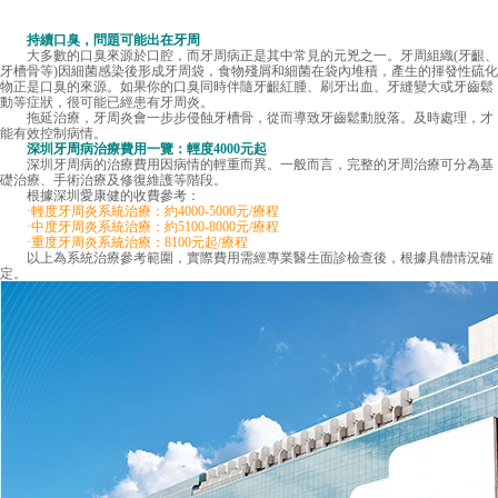
持續口臭，問題可能出在牙周
大多數的口臭來源於口腔，而牙周病正是其中常見的元兇之一。牙周組織(牙齦、
牙槽骨等)因細菌感染後形成牙周袋，食物殘屑和細菌在袋內堆積，產生的揮發性硫化
物正是口臭的來源。如果你的口臭同時伴隨牙齦紅腫、刷牙出血、牙縫變大或牙齒鬆
動等症狀，很可能已經患有牙周炎。
拖延治療，牙周炎會一步步侵蝕牙槽骨，從而導致牙齒鬆動脫落。及時處理，才
能有效控制病情。
深圳牙周病治療費用
一覽：輕度4000元起
深圳牙周病的治療費用因病情的輕重而異。一般而言，完整的牙周治療可分為基
礎治療、手術治療及修復維護等階段。
根據深圳愛康健的收費參考：
·輕度牙周炎系統治療：約4000-5000元/療程
·中度牙周炎系統治療：約5100-8000元/療程
·重度牙周炎系統治療：8100元起/療程
以上為系統治療參考範圍，實際費用需經專業醫生面診檢查後，根據具體情況確
定。