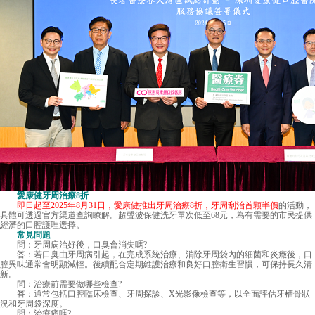
愛康健牙周治療8折
即日起至2025年8月31日，愛康健推出牙周治療8折，牙周刮治首顆半價
的活動，
具體可透過官方渠道查詢瞭解。超聲波保健洗牙單次低至68元，為有需要的市民提供
經濟的口腔護理選擇。
常見問題
問：牙周病治好後，口臭會消失嗎?
答：若口臭由牙周病引起，在完成系統治療、消除牙周袋內的細菌和炎癥後，口
腔異味通常會明顯減輕。後續配合定期維護治療和良好口腔衛生習慣，可保持長久清
新。
問：治療前需要做哪些檢查?
答：通常包括口腔臨床檢查、牙周探診、X光影像檢查等，以全面評估牙槽骨狀
況和牙周袋深度。
問：治療痛嗎?