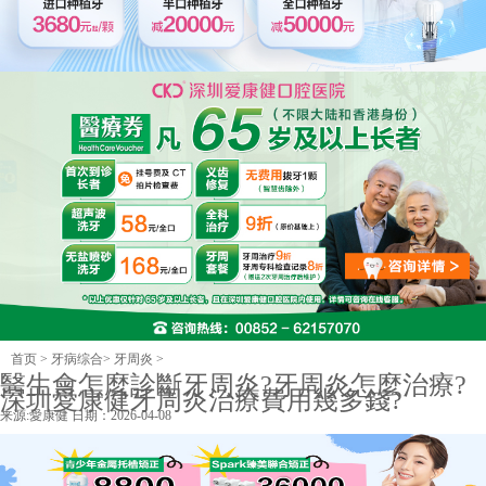
首页
>
牙病综合
>
牙周炎
>
醫生會怎麼診斷牙周炎?牙周炎怎麼治療?
深圳愛康健牙周炎治療費用幾多錢?
来源:
愛康健
日期：2026-04-08