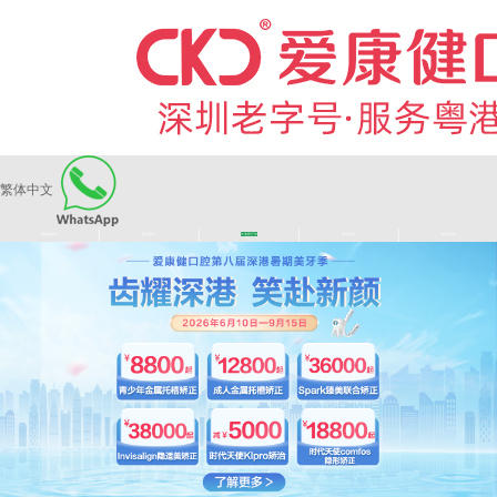
繁体中文
|
|
|
|
爱康健品牌
医师团队
长者医疗券
看牙活动
来院路线