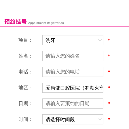
深圳爱康健口腔医院
康辉口腔门诊部
富康口腔门诊部
恒洁口腔门诊部
恒乐口腔诊所
富港口腔诊所
项目：
*
姓名：
*
电话：
*
地区：
*
深圳爱康健口腔医院
地址：深圳市罗湖区建设路罗湖火车站大楼C区1-2楼北侧、4-8楼
营业时间：9:00-18:00
日期：
*
（节假日照常上班）
香港电话：00852-62157070
深圳电话：0755-61302632
时间：
*
微信线上预约：aikangjian1995
微信小程序：爱康健齿科
爱康健官方网站：www.ckj100.com