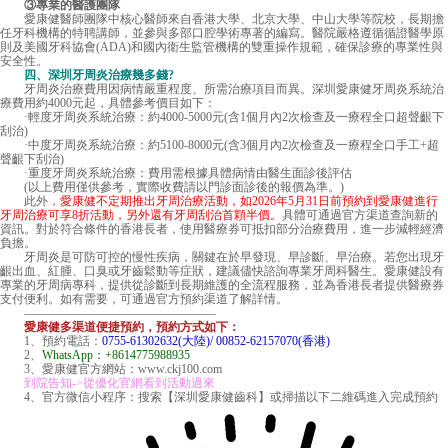
③專業的醫護團隊
愛康健醫師團隊中核心醫師來自香港大學、北京大學、中山大學等院校，長期擔
任牙科機構的特聘講師，並參與多部口腔學術專著的編寫。醫院嚴格遵循循證醫學原
則及美國牙科協會(ADA)和國內衛生監管機構的雙重操作規範，確保診療的專業性與
安全性。
四、
深圳牙周炎治療幾多錢
?
牙周炎治療費用因病情嚴重程度、所需治療項目而異。深圳愛康健牙周炎系統治
療費用約4000元起，具體參考價目如下：
·輕度牙周炎系統治療：約4000-5000元(含1個月內2次檢查及一療程全口超聲齦下
刮治)
·中度牙周炎系統治療：約5100-8000元(含3個月內2次檢查及一療程全口手工+超
聲齦下刮治)
·重度牙周炎系統治療：費用需根據具體病情由醫生面診後評估
(以上費用僅供參考，實際收費請以門診面診後的報價為準。)
此外，
愛康健不定期推出牙周治療活動，如2026年5月31日前預約到愛康健進行
牙周治療可享8折活動，另外還有牙周刮治首顆半價。
具體可通過官方渠道查詢新的
資訊。對於符合條件的香港長者，使用醫療券可抵扣部分治療費用，進一步減輕經濟
負擔。
牙周炎是可防可控的慢性疾病，關鍵在於早發現、早診斷、早治療。若您出現牙
齦出血、紅腫、口臭或牙齒鬆動等症狀，建議儘快諮詢專業牙周科醫生。愛康健設有
專業的牙周病專科，提供從診斷到長期維護的全流程服務，並為香港長者提供醫療券
支付便利。如有需要，可通過官方預約渠道了解詳情。
————————————————
愛康健多渠道便捷預約，預約方式如下：
1、預約電話：
0755-61302632(大陸)/ 00852-62157070(香港)
2、
WhatsApp：+8614775988935
3、愛康健官方網站：www.ckj100.com
到院告知->從優化官網看到活動過來
4、官方微信小程序：搜索【深圳愛康健齒科】或掃描以下二維碼進入完成預約