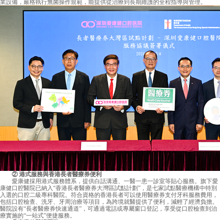
業設備，嚴格執行無菌操作規範，能提供從治療到長期維護的全程指導與管理。
② 港式服務與香港長者醫療券便利
愛康健採用港式服務體系，提供白話溝通、一醫一患一診室等貼心服務。旗下愛
康健口腔醫院已納入“香港長者醫療券大灣區試點計劃”，是七家試點醫療機構中特別
入選的口腔二級專科醫院。符合資格的香港長者可以使用醫療券支付牙科服務費用，
包括口腔檢查、洗牙、牙周治療等項目，為跨境就醫提供了便利，減輕了經濟負擔。
醫院設有“長者醫療券快速通道”，可通過電話或專屬窗口登記，享受從口腔檢查到治
療實施的“一站式”便捷服務。