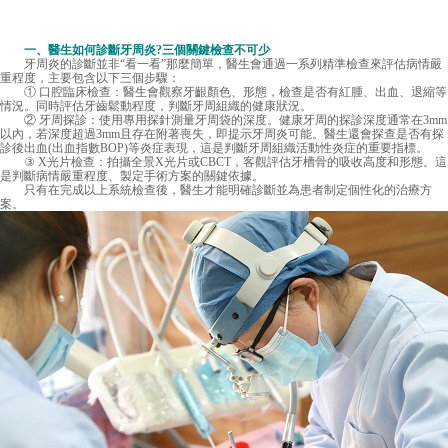
一、醫生如何診斷牙周炎?三個關鍵檢查不可少
牙周炎的診斷並非“看一看”那麼簡單，醫生會通過一系列精準檢查來評估病情嚴
重程度，主要包含以下三個步驟：
① 口腔臨床檢查：醫生會觀察牙齦顏色、形態，檢查是否有紅腫、出血、退縮等
情況。同時評估牙齒鬆動程度，判斷牙周組織的健康狀況。
② 牙周探診：使用專用探針測量牙周袋的深度。健康牙周的探診深度通常在3mm
以內，若深度超過3mm且存在附著喪失，即提示牙周炎可能。醫生還會探查是否有探
診後出血(出血指數BOP)等炎症表現，這是判斷牙周組織活動性炎症的重要指標。
③ X光片檢查：拍攝全景X光片或CBCT，客觀評估牙槽骨的吸收高度和形態。這
是判斷病情嚴重程度、製定手術方案的關鍵依據。
只有在完成以上系統檢查後，醫生才能明確診斷並為患者制定個性化的治療方
案。