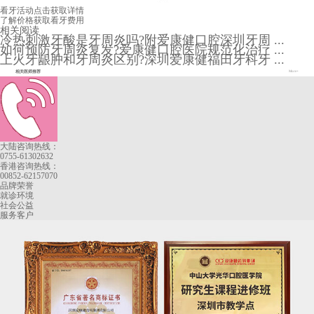
看牙活动
点击获取详情
了解价格
获取看牙费用
相关阅读
冷热刺激牙酸是牙周炎吗?附爱康健口腔深圳牙周 ...
如何预防牙周炎复发?爱康健口腔医院规范化治疗 ...
上火牙龈肿和牙周炎区别?深圳爱康健福田牙科牙 ...
相关医师推荐
More+
大陆咨询热线：
0755-61302632
香港咨询热线：
00852-62157070
品牌荣誉
就诊环境
社会公益
服务客户