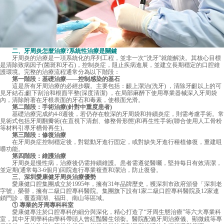
二、牙周炎怎麼治療?系統性治療是關鍵
牙周炎的治療是一項系統化的序列工程，並非一次“洗牙”就能解決。其核心目標
是清除致病因子(菌斑和牙石)，控制炎症，阻止疾病進展，並建立長期穩定的口腔維
護環境。完整的治療流程通常分為以下階段：
第一階段：基礎治療——控制感染的基石
這是所有牙周治療的必經步驟。主要包括：齦上潔治(洗牙) ，清除牙齦以上的可
見牙結石;齦下刮治和根面平整(深度清潔) ，在局部麻醉下使用專業器械深入牙周袋
內，清除附著在牙根表面的牙石和毒素，使根面光滑。
第二階段：手術治療(針對中重度患者)
基礎治療完成約4-8週後，若仍存在較深的牙周袋和持續炎症，則需考慮手術。常
見術式包括牙周翻瓣術(在直視下清創、修整骨形態)和再生性手術(聯合使用人工骨粉
等材料引導牙槽骨再生)。
第三階段：修復治療
在牙周炎症控制穩定後，對鬆動牙進行固定，或對缺失牙進行種植修復，重建咀
嚼功能。
第四階段：維護治療
牙周炎是慢性病，治療後仍需持續維護。患者需遵從醫囑，堅持每日有效清潔，
並定期(通常每3-6個月)回院進行專業複查和潔治，防止復發。
三、深圳愛康健牙周炎治療優勢
愛康健口腔集團成立於1995年，擁有31年品牌歷史，獲深圳市政府頒發「深圳老
字號」榮譽，擁有二級口腔專科醫院。集團旗下設有1家二級口腔專科醫院及12家連
鎖門診，覆蓋羅湖、福田、南山等區域。
① 專業的牙周專科科室
愛康健
專注於口腔專科的細分與深化，精心打造了“牙周生態治療”等六大專業科
室，其中牙周學科由學科帶頭人曾紅豔醫生領銜。醫院配備牙周治療儀、顯微鏡等專