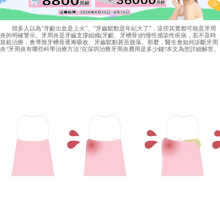
很多人以為“牙齦出血是上火”、“牙齒鬆動是年紀大了”，這些其實都可能是牙周
炎的明確警示。牙周炎是牙齒支撐組織(牙齦、牙槽骨)的慢性感染性疾病，若不及時
規範治療，會導致牙槽骨逐漸吸收、牙齒鬆動甚至脫落。那麼，醫生會如何診斷牙周
炎?牙周炎有哪些科學治療方法?在深圳治療牙周炎費用是多少錢?本文為您詳細解答。