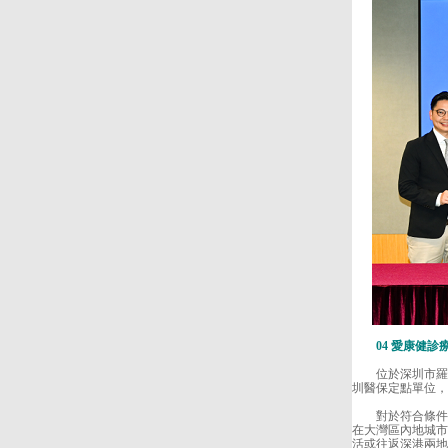
04 愛康健診
位於深圳市羅湖
圳醫保定點單位，
對於符合條件的
在大灣區內地城市
活或往返深港兩地