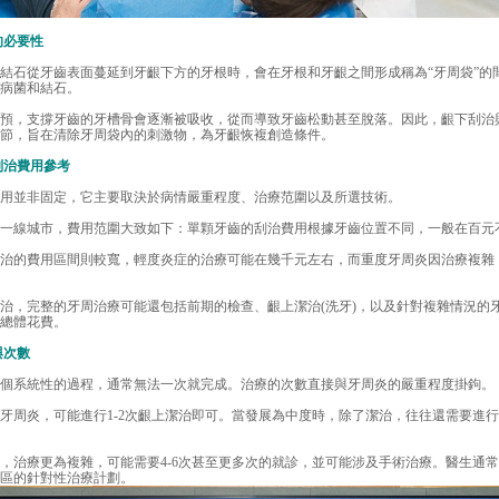
的必要性
石從牙齒表面蔓延到牙齦下方的牙根時，會在牙根和牙齦之間形成稱為“牙周袋”的
病菌和結石。
，支撐牙齒的牙槽骨會逐漸被吸收，從而導致牙齒松動甚至脫落。因此，齦下刮治
節，旨在清除牙周袋內的刺激物，為牙齦恢複創造條件。
刮治費用參考
並非固定，它主要取決於病情嚴重程度、治療范圍以及所選技術。
線城市，費用范圍大致如下：單顆牙齒的刮治費用根據牙齒位置不同，一般在百元
的費用區間則較寬，輕度炎症的治療可能在幾千元左右，而重度牙周炎因治療複雜
，完整的牙周治療可能還包括前期的檢查、齦上潔治(洗牙)，以及針對複雜情況的
總體花費。
與次數
系統性的過程，通常無法一次就完成。治療的次數直接與牙周炎的嚴重程度掛鉤。
炎，可能進行1-2次齦上潔治即可。當發展為中度時，除了潔治，往往還需要進行3
治療更為複雜，可能需要4-6次甚至更多次的就診，並可能涉及手術治療。醫生通常
區的針對性治療計劃。