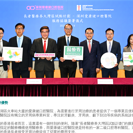
療優勢
區火車站大廈的愛康健口腔醫院，為需要進行牙周治療的患者提供了一個專業且便
醫院設有獨立的牙周病專業科室，專注於牙齦炎、牙周炎、齦下刮治等疾病的系統診
香港長者而言，這裏還有一個特別的便利。隨著“長者醫療券大灣區試點計劃”的擴
指定的醫療機構使用醫療券，而愛康健口腔醫院便是特有的一家二級口腔專科醫院。
的香港長者接受牙周治療提供了切實的費用支持。