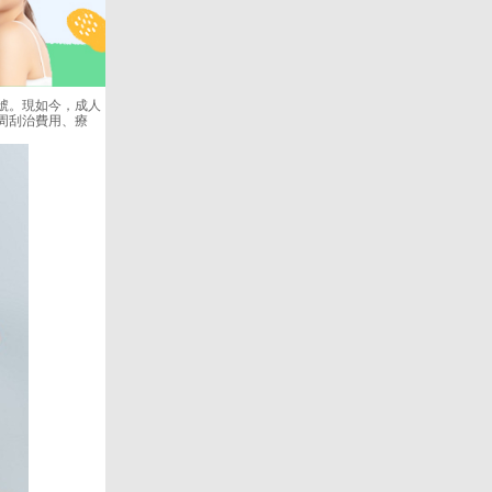
號。現如今，成人
周刮治費用、療