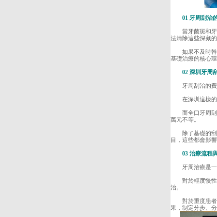
01 牙周刮治
當牙菌斑和牙結
法清除這些深藏的
如果不及時幹預
基礎治療的核心環
02 深圳牙周
牙周刮治的費用
在深圳這樣的一
而全口牙周刮治
萬元不等。
除了基礎的刮治
目，這些都會影響
03 治療流程
牙周治療是一個
對於輕度慢性牙周
治。
對於重度患者，
果，制定分步、分