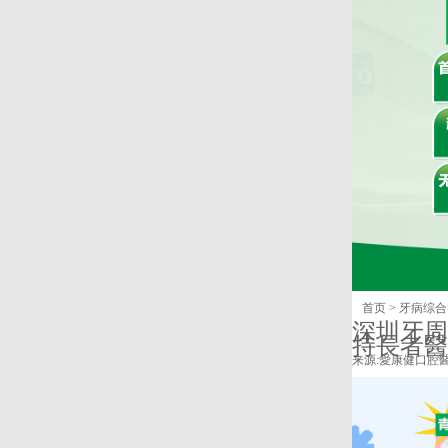
首页
>
牙病综合
深圳牙周
持長者醫
来源:
愛康健口腔