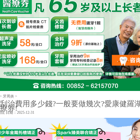
>
牙周炎
>
刮治費用多少錢?一般要做幾次?愛康健羅
療券!
醫院
日期：2025-12-31