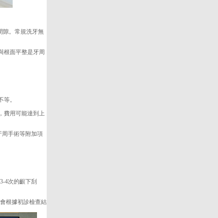
間隙。常規洗牙無
與根面平整是牙周
不等。
，費用可能達到上
牙周手術等附加項
-4次的齦下刮
會根據初診檢查結