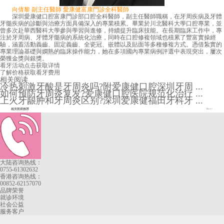
向倩黎 副主任醫師 愛康健富康門診全科醫師
深圳愛康健口腔富康門診部口腔全科醫師，副主任醫師職稱，在牙周疾病及牙體
牙髓疾病的診斷與治療方面具備深入的專業積累。畢業於川北醫科大學口腔專業，並
曾多次赴華西醫科大學參與學習與進修，持續提升臨床技能。在長期臨床工作中，專
注於牙周病、牙體牙髓病的系統化治療，同時在口腔修複領域也積累了豐富實操經
驗，涵蓋活動義齒、固定義齒、全瓷冠、嵌體以及貼面等多種修複方式。憑借紮實的
專業理論基礎與嫻熟的臨床操作能力，她在多項國內專業病例評選中表現突出，屢次
榮獲金獎與銀獎。
看牙活动
点击获取详情
了解价格
获取看牙费用
相关阅读
冷热刺激牙酸是牙周炎吗?附爱康健口腔深圳牙周 ...
如何预防牙周炎复发?爱康健口腔医院规范化治疗 ...
上火牙龈肿和牙周炎区别?深圳爱康健福田牙科牙 ...
相关医师推荐
More+
大陆咨询热线：
0755-61302632
香港咨询热线：
00852-62157070
品牌荣誉
就诊环境
社会公益
服务客户