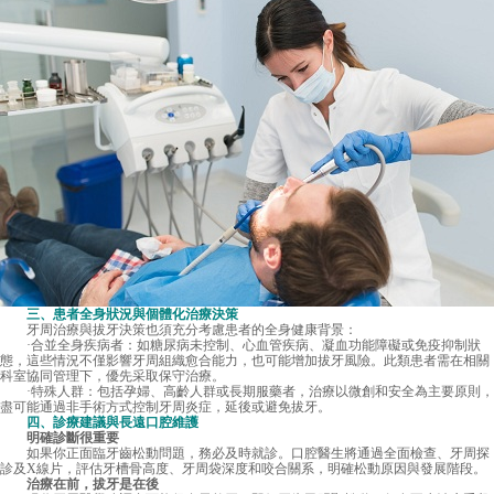
三、患者全身狀況與個體化治療決策
牙周治療與拔牙決策也須充分考慮患者的全身健康背景：
·合並全身疾病者：如糖尿病未控制、心血管疾病、凝血功能障礙或免疫抑制狀
態，這些情況不僅影響牙周組織愈合能力，也可能增加拔牙風險。此類患者需在相關
科室協同管理下，優先采取保守治療。
·特殊人群：包括孕婦、高齡人群或長期服藥者，治療以微創和安全為主要原則，
盡可能通過非手術方式控制牙周炎症，延後或避免拔牙。
四、診療建議與長遠口腔維護
明確診斷很重要
如果你正面臨牙齒松動問題，務必及時就診。口腔醫生將通過全面檢查、牙周探
診及X線片，評估牙槽骨高度、牙周袋深度和咬合關系，明確松動原因與發展階段。
治療在前，拔牙是在後