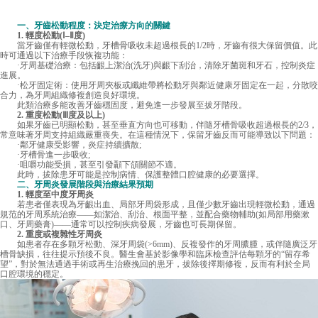
一、牙齒松動程度：決定治療方向的關鍵
1. 輕度松動(Ⅰ–Ⅱ度)
當牙齒僅有輕微松動，牙槽骨吸收未超過根長的1/2時，牙齒有很大保留價值。此
時可通過以下治療手段恢複功能：
·牙周基礎治療：包括齦上潔治(洗牙)與齦下刮治，清除牙菌斑和牙石，控制炎症
進展。
·松牙固定術：使用牙周夾板或纖維帶將松動牙與鄰近健康牙固定在一起，分散咬
合力，為牙周組織修複創造良好環境。
此類治療多能改善牙齒穩固度，避免進一步發展至拔牙階段。
2. 重度松動(Ⅲ度及以上)
如果牙齒已明顯松動，甚至垂直方向也可移動，伴隨牙槽骨吸收超過根長的2/3，
常意味著牙周支持組織嚴重喪失。在這種情況下，保留牙齒反而可能導致以下問題：
·鄰牙健康受影響，炎症持續擴散;
·牙槽骨進一步吸收;
·咀嚼功能受損，甚至引發顳下頜關節不適。
此時，拔除患牙可能是控制病情、保護整體口腔健康的必要選擇。
二、牙周炎發展階段與治療結果預期
1. 輕度至中度牙周炎
若患者僅表現為牙齦出血、局部牙周袋形成，且僅少數牙齒出現輕微松動，通過
規范的牙周系統治療——如潔治、刮治、根面平整，並配合藥物輔助(如局部用藥漱
口、牙周藥膏)——通常可以控制疾病發展，牙齒也可長期保留。
2. 重度或複雜性牙周炎
如患者存在多顆牙松動、深牙周袋(>6mm)、反複發作的牙周膿腫，或伴隨廣泛牙
槽骨缺損，往往提示預後不良。醫生會基於影像學和臨床檢查評估每顆牙的“留存希
望”，對於無法通過手術或再生治療挽回的患牙，拔除後擇期修複，反而有利於全局
口腔環境的穩定。