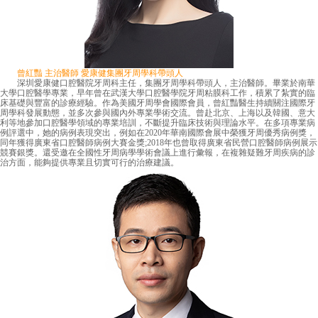
曾紅豔 主治醫師 愛康健集團牙周學科帶頭人
深圳愛康健口腔醫院牙周科主任，集團牙周學科帶頭人，主治醫師。畢業於南華
大學口腔醫學專業，早年曾在武漢大學口腔醫學院牙周粘膜科工作，積累了紮實的臨
床基礎與豐富的診療經驗。作為美國牙周學會國際會員，曾紅豔醫生持續關注國際牙
周學科發展動態，並多次參與國內外專業學術交流。曾赴北京、上海以及韓國、意大
利等地參加口腔醫學領域的專業培訓，不斷提升臨床技術與理論水平。在多項專業病
例評選中，她的病例表現突出，例如在2020年華南國際會展中榮獲牙周優秀病例獎，
同年獲得廣東省口腔醫師病例大賽金獎;2018年也曾取得廣東省民營口腔醫師病例展示
競賽銀獎。還受邀在全國性牙周病學學術會議上進行彙報，在複雜疑難牙周疾病的診
治方面，能夠提供專業且切實可行的治療建議。