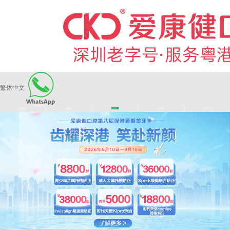
繁体中文
|
|
|
|
爱康健品牌
医师团队
长者医疗券
看牙活动
来院路线