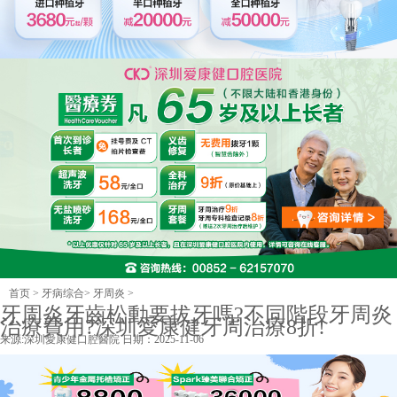
首页
>
牙病综合
>
牙周炎
>
牙周炎牙齒松動要拔牙嗎?不同階段牙周炎
治療費用?深圳愛康健牙周治療8折!
来源:
深圳愛康健口腔醫院
日期：2025-11-06