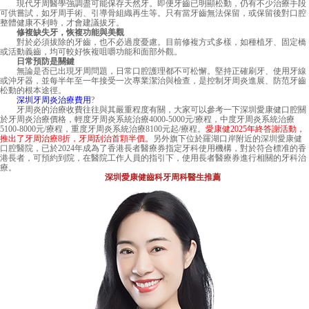
現代牙周醫學強調盡可能保存天然牙。即便牙齒已明顯松動，仍有不少治療手段
可供嘗試，如牙周手術、引導骨組織再生等。只有當牙齒無法保留，或保留後對口腔
整體健康不利時，才會建議拔牙。
修複缺失牙，恢複功能與美觀
對於必須拔除的牙齒，也不必過度憂慮。目前修複方式多樣，如種植牙、固定橋
或活動義齒，均可較好恢複咀嚼功能和面部外觀。
日常預防是關鍵
無論是否已出現牙周問題，日常口腔護理都不可松懈。堅持正確刷牙、使用牙線
或沖牙器，並每半年至一年接受一次專業潔治與檢查，是控制牙周炎進展、防范牙齒
松動的根本途徑。
深圳牙周炎治療費用
?
牙周炎的治療收費往往與其嚴重程度有關，大家可以參考一下深圳愛康健口腔關
於牙周炎治療價格，輕度牙周炎系統治療4000-5000元/療程，中度牙周炎系統治療
5100-8000元/療程，重度牙周炎系統治療8100元起/療程。
愛康健2025年終答謝活動，
推出了牙周治療8折，牙周刮治首顆半價。
另外旗下位於羅湖口岸附近的
深圳愛康健
口腔醫院
，已於2024年成為了香港長者醫療券指定牙科使用機構，對於符合標准的香
港長者，可預約到院，在醫院工作人員的指引下，使用長者醫療券進行相關的牙科治
療。
深圳愛康健齒科牙周科醫生推薦