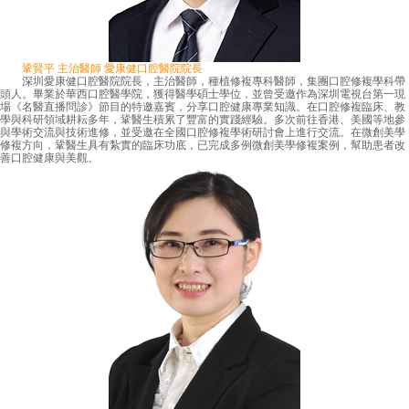
鞏賢平 主治醫師 愛康健口腔醫院院長
深圳愛康健口腔醫院院長，主治醫師，種植修複專科醫師，集團口腔修複學科帶
頭人。畢業於華西口腔醫學院，獲得醫學碩士學位，並曾受邀作為深圳電視台第一現
場《名醫直播問診》節目的特邀嘉賓，分享口腔健康專業知識。在口腔修複臨床、教
學與科研領域耕耘多年，鞏醫生積累了豐富的實踐經驗。多次前往香港、美國等地參
與學術交流與技術進修，並受邀在全國口腔修複學術研討會上進行交流。在微創美學
修複方向，鞏醫生具有紮實的臨床功底，已完成多例微創美學修複案例，幫助患者改
善口腔健康與美觀。