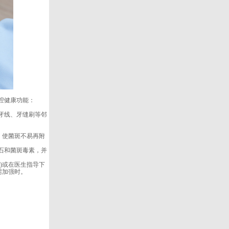
腔健康功能：
牙线、牙缝刷等邻
，使菌斑不易再附
石和菌斑毒素，并
)或在医生指导下
需加强时。