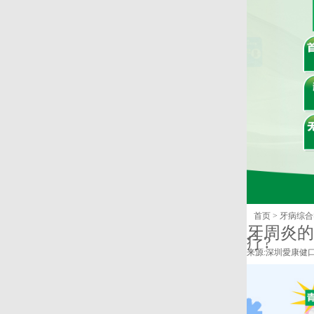
首页
>
牙病综合
牙周炎的
疗?
来源:
深圳愛康健