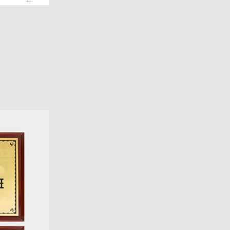
More+