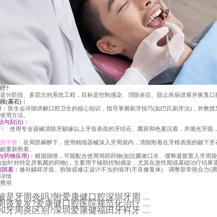
疗?
分阶段、多层次的系统工程，目标是控制感染、消除炎症、阻止疾病进展并恢复口
(基石)：
导：
医生会详细讲解口腔卫生的核心知识，指导掌握刷牙技巧(如巴氏刷牙法)，并教授
使用方法。
与刮治)：
)：
使用专业器械清除牙龈缘以上牙齿表面的牙结石、菌斑和色素沉着，并抛光牙面
面平整：
在局部麻醉下，使用精细器械深入牙周袋内，清除附着在牙根表面的龈下牙
龈重新附着。
(药物应用)：
根据病情，可能配合使用局部药物(如抗菌漱口水、缓释凝胶置入牙周袋
(如针对特定厌氧菌的药物)，主要用于辅助控制感染，尤其在急性期或基础治疗结果
利因素：
修补龋坏牙齿、拆除或修正设计不当的假牙(不良修复体)、调整异常咬合力(调
详情
费用
是牙周炎吗?附爱康健口腔深圳牙周 ...
炎复发?爱康健口腔医院规范化治疗 ...
牙周炎区别?深圳爱康健福田牙科牙 ...