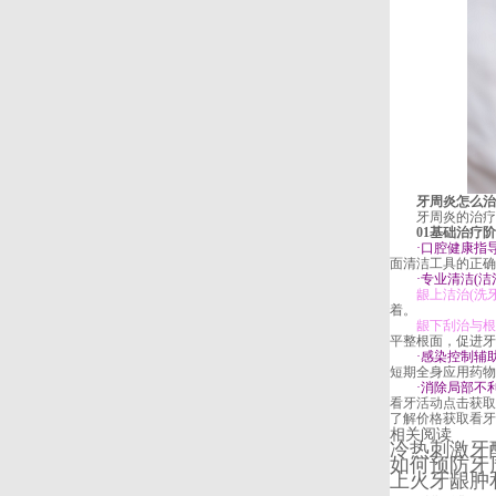
牙周炎怎么治
牙周炎的治疗是
01基础治疗阶段
·口腔健康指
面清洁工具的正确
·专业清洁(洁治
龈上洁治(洗牙
着。
龈下刮治与根
平整根面，促进牙
·感染控制辅助
短期全身应用药物
·消除局部不
看牙活动
点击获取
了解价格
获取看牙
相关阅读
冷热刺激牙酸
如何预防牙周
上火牙龈肿和