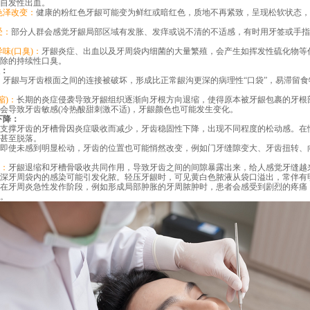
自发性出血。
色泽改变：
健康的粉红色牙龈可能变为鲜红或暗红色，质地不再紧致，呈现松软状态，
受：
部分人群会感觉牙龈局部区域有发胀、发痒或说不清的不适感，有时用牙签或手指
味(口臭)：
牙龈炎症、出血以及牙周袋内细菌的大量繁殖，会产生如挥发性硫化物等
除的持续性口臭。
：
：
牙龈与牙齿根面之间的连接被破坏，形成比正常龈沟更深的病理性“口袋”，易滞留
)：
长期的炎症侵袭导致牙龈组织逐渐向牙根方向退缩，使得原本被牙龈包裹的牙根
会导致牙齿敏感(冷热酸甜刺激不适)，牙龈颜色也可能发生变化。
下降：
支撑牙齿的牙槽骨因炎症吸收而减少，牙齿稳固性下降，出现不同程度的松动感。在
甚至脱落。
即使未感到明显松动，牙齿的位置也可能悄然改变，例如门牙缝隙变大、牙齿扭转、
：
牙龈退缩和牙槽骨吸收共同作用，导致牙齿之间的间隙暴露出来，给人感觉牙缝越
深牙周袋内的感染可能引发化脓。轻压牙龈时，可见黄白色脓液从袋口溢出，常伴有
在牙周炎急性发作阶段，例如形成局部肿胀的牙周脓肿时，患者会感受到剧烈的疼痛
。