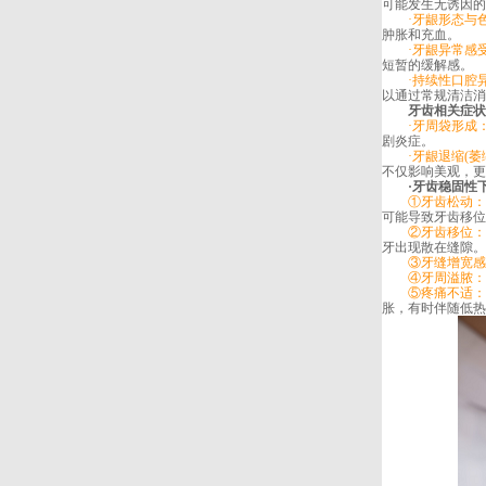
可能发生无诱因的
·牙龈形态与
肿胀和充血。
·牙龈异常感
短暂的缓解感。
·持续性口腔异
以通过常规清洁消
牙齿相关症状
·牙周袋形成
剧炎症。
·牙龈退缩(萎缩
不仅影响美观，更
·牙齿稳固性
①牙齿松动：
可能导致牙齿移位
②牙齿移位：
牙出现散在缝隙。
③牙缝增宽感
④牙周溢脓：
⑤疼痛不适：
胀，有时伴随低热