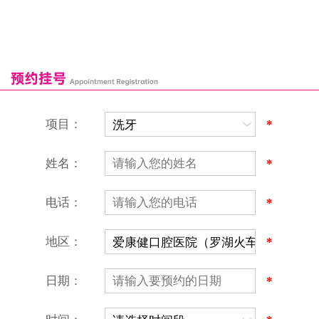
罗湖口岸
福田口岸
深圳湾口岸
深圳爱康健口腔医院
康辉口腔门诊部
富康口腔门诊部
恒洁口腔门诊部
恒乐口腔诊所
富港口腔诊所
项目：
*
姓名：
*
电话：
*
地区：
*
深圳爱康健口腔医院
地址：深圳市罗湖区建设路罗湖火车站大楼C区1-2楼北侧、4-8楼
营业时间：9:00-18:00
日期：
*
（节假日照常上班）
香港电话：00852-62157070
深圳电话：0755-61302632
微信线上预约：aikangjian1995