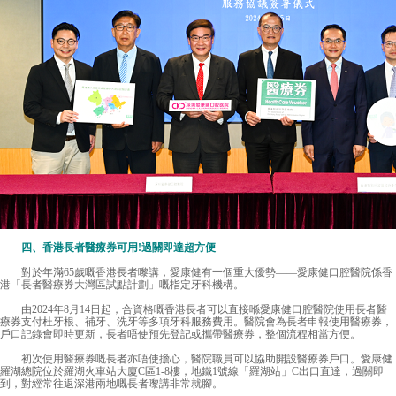
四、香港長者醫療券可用!過關即達超方便
對於年滿65歲嘅香港長者嚟講，
愛康健
有一個重大優勢——愛康健口腔醫院係香
港「長者醫療券大灣區試點計劃」嘅指定牙科機構。
由2024年8月14日起，合資格嘅香港長者可以直接喺愛康健口腔醫院使用長者醫
療券支付杜牙根、補牙、洗牙等多項牙科服務費用。醫院會為長者申報使用醫療券，
戶口記錄會即時更新，長者唔使預先登記或攜帶醫療券，整個流程相當方便。
初次使用醫療券嘅長者亦唔使擔心，醫院職員可以協助開設醫療券戶口。愛康健
羅湖總院位於羅湖火車站大廈C區1-8樓，地鐵1號線「羅湖站」C出口直達，過關即
到，對經常往返深港兩地嘅長者嚟講非常就腳。