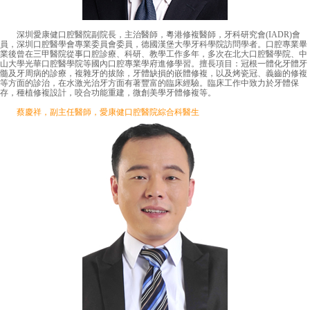
深圳愛康健口腔醫院副院長，主治醫師，粵港修複醫師，牙科研究會(IADR)會
員，深圳口腔醫學會專業委員會委員，德國漢堡大學牙科學院訪問學者。口腔專業畢
業後曾在三甲醫院從事口腔診療、科研、教學工作多年，多次在北大口腔醫學院、中
山大學光華口腔醫學院等國內口腔專業學府進修學習。擅長項目：冠根一體化牙體牙
髓及牙周病的診療，複雜牙的拔除，牙體缺損的嵌體修複，以及烤瓷冠、義齒的修複
等方面的診治，在水激光治牙方面有著豐富的臨床經驗。臨床工作中致力於牙體保
存，種植修複設計，咬合功能重建，微創美學牙體修複等。
蔡慶祥，副主任醫師，愛康健口腔醫院綜合科醫生