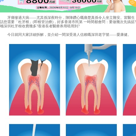
牙痛慘過大病——尤其係深夜時分，陣陣鑽心嘅痛楚真係令人坐立難安。當醫生
話您需要「杜牙根」(即根管治療)，好多香港市民第 一時間都會問：要做幾次先搞掂?
喺
深圳杜牙根收費
幾多?香港長者醫療券用唔用到?
今日就同大家詳細拆解，並介紹一間深受港人信賴嘅深圳老字號——愛康健。