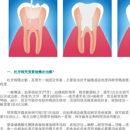
一、杜牙根究竟要做幾次治療?
杜牙根嘅次數，其實冇一個固定答案，主要取決於牙齒嘅感染程度同根管嘅複雜
程度。
一般嚟講，如果係前牙(門牙)，結構相對簡單，根管數量較少，通常2次左右就可
以完成治療。而後牙(大牙、磨牙)就唔同——後牙通常有2至4個根管，而且根管形態
彎曲、細小，甚至可能存在額外嘅側支根管，清潔同填充難度都高好多。呢類情況一
般需要3至4次治療。
簡單嘅牙髓炎病例可能2至3次搞掂，但如果感染嚴重或根管系統複雜，就可能需
要4次或以上。每次治療之間通常相隔約一星期，俾牙齒有足夠時間消炎同癒合。
愛康健嘅醫生團隊會嚴格遵循標準流程：術前評估→麻醉→根管預備→消毒→填
充，每一步都為咗盡可能保留您嘅天然牙，唔會為咗趕進度而省略必要嘅消炎週期。