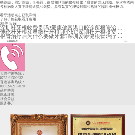
動義齒，固定義齒，全瓷冠，嵌體和貼面的修複積累了寶貴的臨床經驗。多次在國內
各種病例大賽中獲得金獎和銀獎。具有紮實的理論知識和熟練的臨床操作技術。
看牙活动
点击获取详情
了解价格
获取看牙费用
相关阅读
深圳杜牙根收费贵吗?爱康健富港口腔诊所根管治 ...
传统杜牙根和显微杜牙根哪个好?深圳杜牙根收费 ...
根管治疗后为什么要做牙套?深圳爱康健根管治疗 ...
相关医师推荐
More+
大陆咨询热线：
0755-61302632
香港咨询热线：
00852-62157070
品牌荣誉
就诊环境
社会公益
服务客户