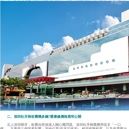
二、深圳杜牙根收費幾多錢?愛康健價格透明公開
北上深圳睇牙，收費自然係港人關心嘅問題。深圳杜牙根嘅費用並非「一口
價」，主要受三個因素影響：牙齒位置(前牙定後牙)、根管複雜程度，以及所選嘅治