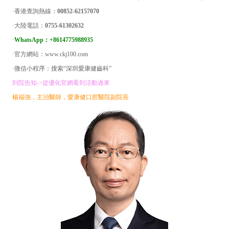
·香港查詢熱線：
00852-62157070
·大陸電話：
0755-61302632
·
WhatsApp：+8614775988935
·官方網站：www.ckj100.com
·微信小程序：搜索“深圳愛康健齒科”
到院告知->從優化官網看到活動過來
楊福強，主治醫師，愛康健口腔醫院副院長