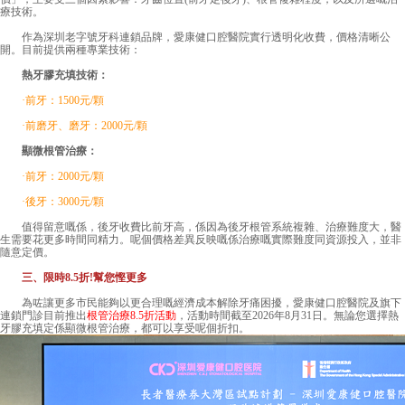
療技術。
作為深圳老字號牙科連鎖品牌，愛康健口腔醫院實行透明化收費，價格清晰公
開。目前提供兩種專業技術：
熱牙膠充填技術：
·前牙：1500元/顆
·前磨牙、磨牙：2000元/顆
顯微根管治療：
·前牙：2000元/顆
·後牙：3000元/顆
值得留意嘅係，後牙收費比前牙高，係因為後牙根管系統複雜、治療難度大，醫
生需要花更多時間同精力。呢個價格差異反映嘅係治療嘅實際難度同資源投入，並非
隨意定價。
三、限時8.5折!幫您慳更多
為咗讓更多市民能夠以更合理嘅經濟成本解除牙痛困擾，愛康健口腔醫院及旗下
連鎖門診目前推出
根管治療8.5折活動
，活動時間截至2026年8月31日。無論您選擇熱
牙膠充填定係顯微根管治療，都可以享受呢個折扣。