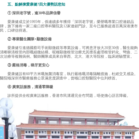
五、點解揀愛康健?四大優勢話您知
① 深圳老字號，逾30年品牌信譽
愛康健成立於1995年，係連續多年獲得「深圳老字號」榮譽嘅專業口腔連鎖品
牌，旗下擁有一家二級口腔專科醫院及12家連鎖門診。至今已服務超過百萬深港澳市
民，口碑信得過。
② 專業醫生團隊+顯微設備
愛康健引進德國蔡司手術顯微鏡等專業設備，可將患牙放大20至30倍，醫生能夠
清晰睇清根管內部嘅細微結構。呢種顯微根管治療尤其擅長處理根管鈣化、彎曲、二
次治療等複雜病例。醫師團隊成員來自華西、北大、港大等院校，臨床經驗豐富。
③ 嚴格消毒，睇牙更安心
愛康健設有60平方米嘅無菌消毒室，執行嚴格嘅消毒隔離措施，杜絕交叉感染。
醫院喺深圳市醫療服務公眾滿意度調查中，曾喺口腔類醫院中位列榜首。
④ 廣東話服務，溝通零障礙
診所提供全程廣東話服務，香港市民溝通完全冇問題，唔使擔心語言障礙。