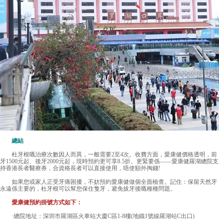
總結
杜牙根嘅治療次數因人而異，一般需要2至4次。收費方面，愛康健價格透明，前
牙1500元起、後牙2000元起，現時預約更可享8.5折。更緊要係——愛康健羅湖總院支
持香港長者醫療券，合資格長者可以直接使用，唔使額外掏錢!
如果您或家人正受牙痛困擾，不妨預約愛康健做個全面檢查。記住：保留天然牙
永遠係主要的，杜牙根可以幫您保住隻牙，避免拔牙後嘅種種問題。
愛康健預約掛號方式如下：
·總院地址：深圳市羅湖區火車站大廈C區1-8樓(地鐵1號線羅湖站C出口)