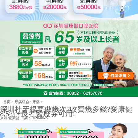
首页
>
牙病综合
>
牙痛
>
深圳杜牙根要做幾次?收費幾多錢?愛康健
8.5折+長者醫療券可用!
来源:
愛康健
日期：2026-06-27