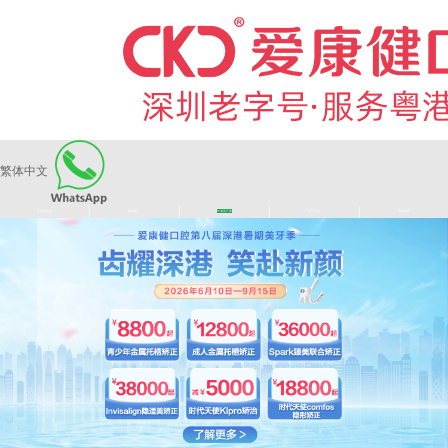
繁体中文
|
|
|
|
爱康健品牌
医师团队
长者医疗券
看牙活动
来院路线