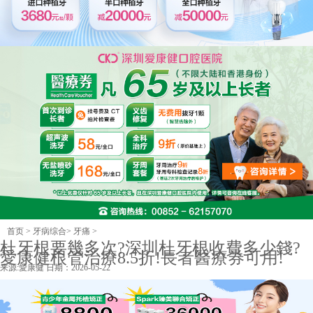
首页
>
牙病综合
>
牙痛
>
杜牙根要幾多次?深圳杜牙根收費多少錢?
愛康健根管治療8.5折!長者醫療券可用!
来源:
愛康健
日期：2026-05-22