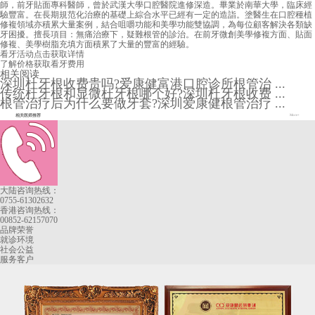
師，前牙貼面專科醫師，曾於武漢大學口腔醫院進修深造。畢業於南華大學，臨床經
驗豐富。在長期規范化治療的基礎上綜合水平已經有一定的造詣。塗醫生在口腔種植
修複領域亦積累大量案例，結合咀嚼功能和美學功能雙協調，為每位顧客解決各類缺
牙困擾。擅長項目：無痛治療下，疑難根管的診治。在前牙微創美學修複方面、貼面
修複、美學樹脂充填方面積累了大量的豐富的經驗。
看牙活动
点击获取详情
了解价格
获取看牙费用
相关阅读
深圳杜牙根收费贵吗?爱康健富港口腔诊所根管治 ...
传统杜牙根和显微杜牙根哪个好?深圳杜牙根收费 ...
根管治疗后为什么要做牙套?深圳爱康健根管治疗 ...
相关医师推荐
More+
大陆咨询热线：
0755-61302632
香港咨询热线：
00852-62157070
品牌荣誉
就诊环境
社会公益
服务客户