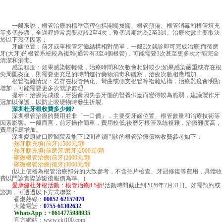
一般來說，根管治療的標準流程包括開髓拔髓、根管預備、根管消毒和根管填充
等多個步驟，全過程通常需要就診2至4次，整個週期約為2至3週。治療次數主要取決
於以下幾個因素：
牙齒位置：前牙或單根管牙齒結構相對簡單，一般2次就診即可完成治療;而後磨
牙(大牙)的根管系統較為複雜(通常有3至4個根管)，可能需要3次甚至更多次才能完全
清潔和消毒。
感染程度：如果感染較輕微，治療時間和次數會相對較少;如果感染嚴重或存在根
尖周圍炎症，則需要更充足的時間進行藥物消毒和觀察，治療次數相應增加。
根管複雜情況：若存在根管鈣化、彎曲或側支根管等複雜結構，治療難度會明顯
增加，可能需要更多次就診處理。
提示：治療完成後，牙齒會因失去牙髓的營養供應而變得較為脆弱，建議製作牙
冠加以保護，以防止咬硬物時發生折裂。
深圳杜牙根收費
多少錢?
深圳根管治療的費用並非「一口價」，主要受牙齒位置、根管數量和治療技術等
因素影響。一般而言，前牙操作簡單，費用較低;後磨牙根管系統複雜，治療難度高，
費用相應增加。
深圳愛康健口腔醫院及旗下12間連鎖門診的根管治療價格收費參考如下：
·熱牙膠充填(前牙)1500元/顆
·熱牙膠充填(前磨牙/磨牙)2000元/顆
·顯微根管治療(前牙)2000元/顆
·顯微根管治療(後牙)3000元/顆
(以上價格為根管治療部分的大致參考，不含拍片檢查、牙冠修復等費用，具體收
費以門診實際診斷後報價為準。)
愛康健杜牙根活動：根管治療8.5折!
活動時間截止到2026年7月31日。如需預約或
諮詢，可透過以下方式聯繫：
·香港熱線：
00852-62157070
·大陸電話：
0755-61302632
·
WhatsApp：+8614775988935
·官方網站：www.ckj100.com