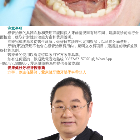
注意事項
根管治療的具體次數和費用可能因個人牙齒情況而有所不同，建議就診前進行全
面檢查，獲取針對性的治療方案和費用說明。
治療完成後應遵從醫生建議，做好日常護理和定期復診，以延長牙齒使用。
牙套(牙冠)費用不包含在根管治療費用內，屬獨立收費項目，建議提前瞭解並做
好預算規劃。
醫療券的使用以香港特區政府官方政策為準。
如有任何查詢，歡迎致電香港熱線 00852-62157070 或 WhatsApp
+8614775988935，愛康健隨時為您提供專業協助!
愛康健杜牙根牙醫推薦
方宇，副主任醫師，愛康健牙體牙髓學科帶頭人