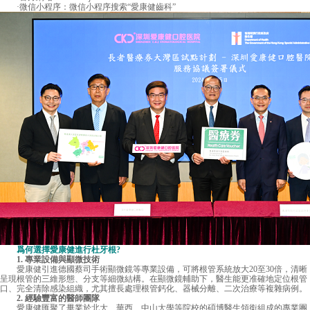
·微信小程序：微信小程序搜索“愛康健齒科”
爲何選擇愛康健進行杜牙根?
1. 專業設備與顯微技術
愛康健
引進德國蔡司手術顯微鏡等專業設備，可將根管系統放大20至30倍，清晰
呈現根管的三維形態、分支等細微結構。在顯微鏡輔助下，醫生能更准確地定位根管
口、完全清除感染組織，尤其擅長處理根管鈣化、器械分離、二次治療等複雜病例。
2. 經驗豐富的醫師團隊
愛康健匯聚了畢業於北大、華西、中山大學等院校的碩博醫生領銜組成的專業團