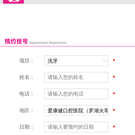
来院路线
罗湖口岸
福田口岸
深圳湾口岸
深圳爱康健口腔医院
康辉口腔门诊部
富康口腔门诊部
恒洁口腔门诊部
恒乐口腔诊所
富港口腔诊所
项目：
*
姓名：
*
电话：
*
地区：
*
深圳爱康健口腔医院
地址：深圳市罗湖区建设路罗湖火车站大楼C区1-2楼北侧、4-8楼
营业时间：9:00-18:00
日期：
*
（节假日照常上班）
香港电话：00852-62157070