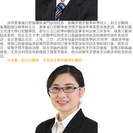
深圳愛康健口腔集團富康門診部院長，集團牙體牙髓學科帶頭人，副主任醫師，
集團顯微治療專科主任，廣東省口腔醫學會牙體牙髓病學專業委員會委員。畢業於國
立武漢大學口腔醫學院，曾在公立口腔專科醫院從事全科診療工作多年，積累了數例
臨床案例。曾赴北京大學口腔醫學院接受全口義齒修複技術及顯微根管操作系統培
訓，多次應邀赴北京、上海、三亞、武漢等地參與樹脂美學的3D世界、微創美學修
複、華南口腔修複臨床疑難問題學術研討會等專業技術培訓及學術研討會。擅長項
目：疑難牙體牙髓病治療、阻生智齒的拔除、各種缺失牙的美容修複、疑難活動義齒
修複。尤其在利用高倍顯微鏡下開展牙髓炎、根尖病變等牙體保存治療具有較深的造
詣。
向倩黎，副主任醫師，牙周及牙體牙髓專科醫師