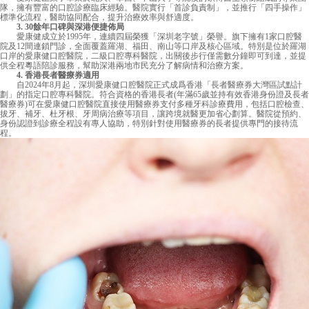
隊，擁有豐富的口腔診療臨床經驗。醫院實行「首診負責制」，並推行「四手操作」
標準化流程，醫助協同配合，提升治療效率與舒適度。
3. 30餘年口碑與深港便捷佈局
愛康健成立於1995年，連續四屆榮獲「深圳老字號」榮譽。旗下擁有1家口腔醫
院及12間連鎖門診，全面覆蓋羅湖、福田、南山等口岸及核心區域。特別是位於羅湖
口岸的愛康健口腔醫院，二級口腔專科醫院，出關後步行僅需數分鐘即可到達，並提
供全程粵語陪診服務，幫助深港兩地市民充分了解病情和治療方案。
4. 香港長者醫療券適用
自2024年8月起，深圳愛康健口腔醫院正式成爲香港「長者醫療券大灣區試點計
劃」的指定口腔專科醫院。符合資格的香港長者(年滿65歲並持有效香港身份證及長者
醫療券)可在愛康健口腔醫院直接使用醫療券支付多種牙科診療費用，包括口腔檢查、
拔牙、補牙、杜牙根、牙周病治療等項目，讓跨境就醫更加省心劃算。醫院從預約、
身份認證到診療全程設有專人協助，特別針對使用醫療券的長者提供專門的接待流
程。