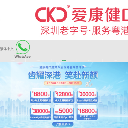
繁体中文
|
|
|
|
爱康健品牌
医师团队
长者医疗券
看牙活动
来院路线