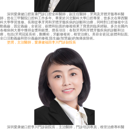
深圳愛康健口腔富康門診口腔全科醫師，副主任醫師，牙周及牙體牙髓專科醫
師，曾在三甲醫院口腔科工作多年。畢業於川北醫科大學口腔專業，曾多次在華西醫
科大學學習進修。長期從事牙周和牙體牙髓疾病的診斷和治療，同時對口腔修複中活
動義齒，固定義齒，全瓷冠，嵌體和貼面的修複積累了寶貴的臨床經驗。多次在國內
各種病例大賽中獲得金獎和銀獎。擅長項目：各類牙周和牙體牙髓疾病的診斷和治
療，包括(牙周冠延長術，翻瓣術，牙齦修複術，根管治療)。美容全瓷冠;嵌體和貼面;
全口活動義齒和部分義齒的修複;阻生齒(智慧齒)的無痛拔除術。
塗潤，主治醫師，愛康健福田李川門診副院長
深圳愛康健口腔李川門診副院長，主治醫師，門診培訓專員，根管治療專科醫