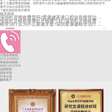
累了大量的豐富的經驗，並對老年人的全口義齒修複有較好的耐心和較高的水平。
看牙活动
点击获取详情
了解价格
获取看牙费用
相关阅读
深圳杜牙根收费贵吗?爱康健富港口腔诊所根管治 ...
传统杜牙根和显微杜牙根哪个好?深圳杜牙根收费 ...
根管治疗后为什么要做牙套?深圳爱康健根管治疗 ...
相关医师推荐
More+
大陆咨询热线：
0755-61302632
香港咨询热线：
00852-62157070
品牌荣誉
就诊环境
社会公益
服务客户