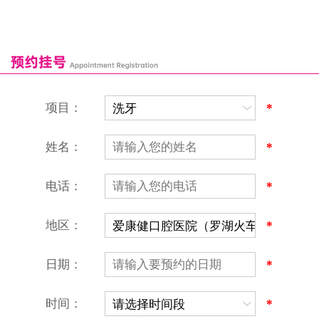
深圳湾口岸
深圳爱康健口腔医院
康辉口腔门诊部
富康口腔门诊部
恒洁口腔门诊部
恒乐口腔诊所
富港口腔诊所
项目：
*
姓名：
*
电话：
*
地区：
*
深圳爱康健口腔医院
地址：深圳市罗湖区建设路罗湖火车站大楼C区1-2楼北侧、4-8楼
营业时间：9:00-18:00
日期：
*
（节假日照常上班）
香港电话：00852-62157070
深圳电话：0755-61302632
时间：
*
微信线上预约：aikangjian1995
微信小程序：爱康健齿科