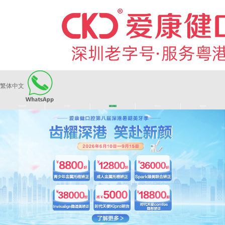
繁体中文
|
|
|
|
爱康健品牌
医师团队
长者医疗券
看牙活动
来院路线