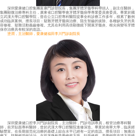
深圳愛康健口腔集團富康門診部院長，集團牙體牙髓學科帶頭人，副主任醫師，
集團顯微治療專科主任，廣東省口腔醫學會牙體牙髓病學專業委員會委員。畢業於國
立武漢大學口腔醫學院，曾在公立口腔專科醫院從事全科診療工作多年，積累了數例
成功臨床案例。擅長項目：疑難牙體牙髓病治療、阻生智齒的拔除、各種缺失牙的美
容修複、疑難活動義齒修複。尤其在利用高倍顯微鏡下開展牙髓炎、根尖病變等牙體
保存治療具有較深的造詣。
塗潤，主治醫師，愛康健福田李川門診副院長
深圳愛康健口腔李川門診副院長，主治醫師，門診培訓專員，根管治療專科醫
師，前牙貼面專科醫師，曾於武漢大學口腔醫院進修深造。畢業於南華大學，臨床經
驗豐富。在長期規范化治療的基礎上綜合水平已經有一定的造詣。擅長項目：無痛治
療下，疑難根管的診治。在前牙微創美學修複方面、貼面修複、美學樹脂充填方面積