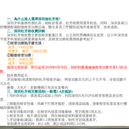
一、為什么港人選擇深圳做杜牙根?
深圳牙科服務性價比高，相較於香港，杜牙根費用通常較低。同時，深圳多家口
腔機構配備顯微根管治療設備，醫生多具三甲醫院或海外進修背景，技術成熟。
二、
深圳杜牙根收費
詳解
深圳杜牙根收費主要按根管數量計算，公立與民營機構存在差異，以31年深圳老
字號牙科連鎖品牌愛康健為例，其根管治療收費價格參考如下：
①根管治療熱牙膠充填：
·前牙：1500元/顆
·前磨牙、磨牙：2000元/顆
②顯微根管治療：
·前牙：2000元/顆
·後牙：3000元/顆
值得注意的是，即日起至2026年6月30日，預約到愛康健做根管治療可享8.5折活
動。
額外費用提示：
牙冠修複(保護脆弱的杜牙根後牙齒)：烤瓷冠數百元到上千元不等，全瓷冠數千
元左右
麻藥、X光片：多數機構已包含在套餐內
三、深圳杜牙根完整流程(一般需2-4次就診)
1.預約與初診：通過電話或線上預約，到院後拍X光片評估根管形態及炎症程
度。
2.開髓與根管預備：局麻下打開牙髓腔，清除感染組織，測量根管長度並進行機
械與藥物清理。
3.根管消毒與封藥：在根管內放置消毒藥物，暫封觀察1周左右。
4.根管充填：無不適症狀後，用生物相容材料嚴密填塞根管。
5.牙冠修複(建議)：觀察1-2周無異常後，制作牙冠保護真牙。
單顆磨牙全程耗時：約2-4周，累計就診時間2-3小時。