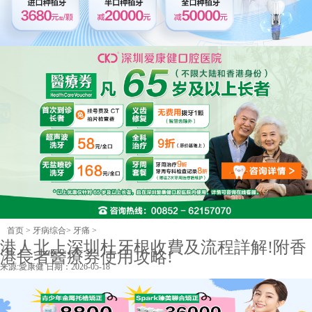
首页
>
牙病综合
>
牙痛
>
港人北上深圳杜牙根收費及流程詳解!附香
港長者醫療券使用攻略!
来源:
愛康健
日期：2026-05-18