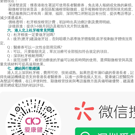
要體現在：
·深港雙資質：獲香港衛生署認可使用長者醫療券，免去港人報銷或兌換的麻煩。
·顯微根管技術普及：多院區配備根管顯微鏡，提升複雜根管的清理與填充精度。
·粵語服務與口岸布局：羅湖、福田、深圳灣口岸附近設有分院，提供粵語導診，
減少溝通成本。
·價格透明：杜牙根按根管計費，初診時出具治療計劃及費用明細。
·診後跟進：提供3-6個月回訪及複拍X光片對比服務。
六、港人北上杜牙根常見問題
Q：杜牙根後一定要做牙冠嗎?
A：後牙(磨牙)建議做牙冠，否則咀嚼力易導致牙體裂開;前牙視剩餘牙體情況而
定。
Q：醫療券可以一次性全部用完嗎?
A：可以。只要餘額充足，單次治療可全部抵扣符合規定的項目。
Q：深圳杜牙根耐用嗎?
A：規范治療下，根管治療後的牙齒可以較長時間的使用。選擇顯微根管與高質
量充填材料可提高遠期效果。
七、總結與行動建議
港人北上深圳杜牙根，費用可控、技術成熟。如果您是年滿65歲的香港長者，記
得先確認機構是否支持香港長者醫療券，以進一步降低個人支出。愛康健口腔醫院作
為雙認可機構，在口岸便利性、顯微根管技術與粵語服務方面具備明確優勢，建議通
過官網或電話預約初診評估。