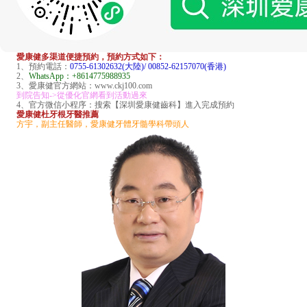
愛康健多渠道便捷預約，預約方式如下：
1、預約電話：
0755-61302632(大陸)/ 00852-62157070(香港)
2、
WhatsApp：+8614775988935
3、愛康健官方網站：www.ckj100.com
到院告知->從優化官網看到活動過來
4、官方微信小程序：搜索【深圳愛康健齒科】進入完成預約
愛康健杜牙根牙醫推薦
方宇，副主任醫師，愛康健牙體牙髓學科帶頭人