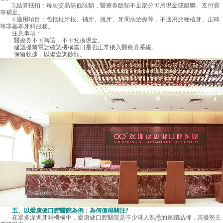
3.結算抵扣：每次交易無低限額，醫療券餘額不足部分可用現金或銀聯、支付寶
等補足。
4.適用項目：包括杜牙根、補牙、脫牙、牙周病治療等，不適用於種植牙、正畸
等非基本牙科服務。
注意事項：
·醫療券不可轉讓，不可兌換現金。
·建議提前電話確認機構當日是否正常接入醫療券系統。
·保留收據，以備查詢餘額。
五、以愛康健口腔醫院為例：為何值得關注?
在眾多深圳牙科機構中，愛康健口腔醫院是不少港人熟悉的連鎖品牌，其優勢主