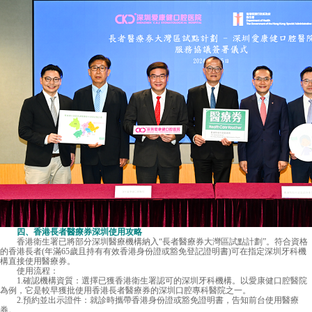
四、香港長者醫療券深圳使用攻略
香港衛生署已將部分深圳醫療機構納入“長者醫療券大灣區試點計劃”。符合資格
的香港長者(年滿65歲且持有有效香港身份證或豁免登記證明書)可在指定深圳牙科機
構直接使用醫療券。
使用流程：
1.確認機構資質：選擇已獲香港衛生署認可的深圳牙科機構。以
愛康健口腔醫院
為例，它是較早獲批使用香港長者醫療券的深圳口腔專科醫院之一。
2.預約並出示證件：就診時攜帶香港身份證或豁免證明書，告知前台使用醫療
券。