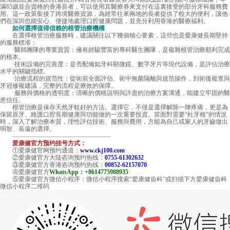
滿65歲並合資格的香港長者，可以使用其醫療券來支付在這裏接受的部分牙科服務費
用。這一政策銜接了跨境醫療資源，為經常往來兩地的長者提供了較大的便利，讓他
們在深圳也能安心、便捷地處理口腔健康問題，並充分利用香港的醫療福利。
如何選擇值得信賴的根管治療機構
在選擇根管治療服務時，建議關注以下幾個核心要素，這些也是愛康健長期堅持
的服務標准：
·醫師團隊的專業資質：擁有經驗豐富的專科醫生團隊，是複雜根管治療順利完成
的根本。
·技術設備的完善度：是否配備如牙科顯微鏡、數字牙片等現代設備，是評估治療
水平的關鍵指標。
·治療流程的規范性：從術前全面評估、術中無菌隔離與規范操作，到術後複查與
牙冠修複建議，完整的流程是療效的保障。
·服務與價格的透明度：清晰的價格說明與詳盡的治療方案溝通，能建立牢固的醫
患信任。
根管治療是保存天然牙較好的方法。選擇它，不僅是選擇解除一陣疼痛，更是為
保留原牙、維護口腔長期健康與功能做的一次重要投資。當面對需要“杜牙根”的情況
時，深入了解治療本質，理性評估技術、服務與費用，方能為自己或家人的牙齒做出
明智、長遠的選擇。
————————————————
爱康健官方预约挂号方式：
①爱康健官网预约通道：
www.ckj100.com
②爱康健官方大陆咨询预约热线：
0755-61302632
③爱康健官方香港咨询预约热线：
00852-62157070
④爱康健官方
WhatsApp：+8614775988935
⑤爱康健官方微信小程序：微信小程序搜索“爱康健齿科”或扫描下方爱康健齿科
微信小程序二维码