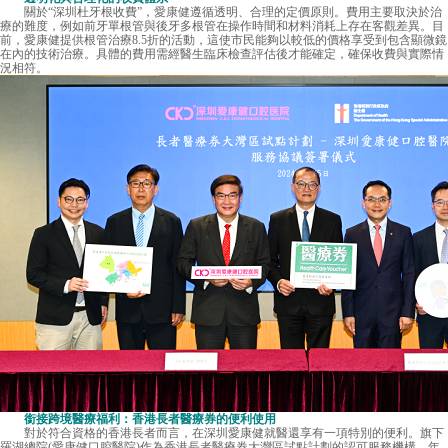
關於“深圳杜牙根收費”，
愛康健
遵循透明、合理的定價原則。費用主要取決於治
療的難度，例如前牙單根管與後牙多根管在操作時間和材料消耗上存在客觀差異。目
前，愛康健提供根管治療8.5折的活動，這使市民能夠以較低的價格享受到包含顯微鏡
在內的技術治療。具體的費用需經醫生臨床檢查評估後才能確定，確保收費與實際情
況相符。
銜接跨境醫療福利：香港長者醫療券的便利使用
對於符合資格的香港長者而言，在深圳愛康健就醫還享有一項特別的便利。旗下
羅湖總院(愛康健口腔醫院)作為香港長者醫療券大灣區試點計劃的認可服務機構，年