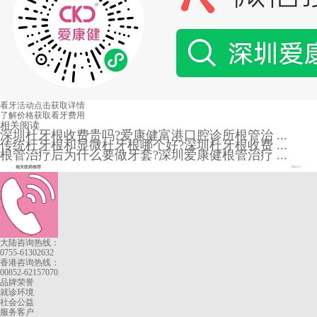
看牙活动
点击获取详情
了解价格
获取看牙费用
相关阅读
深圳杜牙根收费贵吗?爱康健富港口腔诊所根管治 ...
传统杜牙根和显微杜牙根哪个好?深圳杜牙根收费 ...
根管治疗后为什么要做牙套?深圳爱康健根管治疗 ...
相关医师推荐
More+
大陆咨询热线：
0755-61302632
香港咨询热线：
00852-62157070
品牌荣誉
就诊环境
社会公益
服务客户