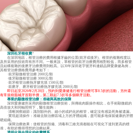
深圳杜牙根收費
?
在深圳地區，根管治療的費用根據牙齒的位置(前牙或後牙)、根管的複雜程度以
及所采用的技術而有所不同。一般來說，單根管的前牙治療費用相對較低，而多根管
且結構複雜的後磨牙治療費用則較高。以30年深圳老字號牙科連鎖品牌愛康健為例，
其根管治療價格費用參考如下：
·前牙顯微根管治療 2000元/顆
·後牙顯微根管治療 3000元/顆
·前牙根管治療熱牙膠充填 1500元/顆
·前磨牙、磨牙根管治療熱牙膠充填 2000元/顆
即日起至2026年2月28日，預約到愛康健進行根管治療可享8.5折的活動，另外還
有常規樹脂補牙首顆半價，第二顆起7.5折等多個睇牙活動。
專業的顯微根管治療：准確與高效的保障
深圳愛康健所采用的顯微根管治療技術，與傳統肉眼操作相比，在手術顯微鏡的
高倍放大和同軸照明下，醫生能夠：
·清晰洞察細節：識別額外的、細小的或鈣化的根管，確定沒有感染死角被遺漏。
·實現超清操作：准確去除治療區域上方的牙體組織，盡可能多地保留健康的牙體
硬組織。
·保障治療效果：使根管的預備、消毒和三維充填都能在可視化下達到更高的標
准，有助於獲得理想的治療結果。
透明化與合理化的收費體系