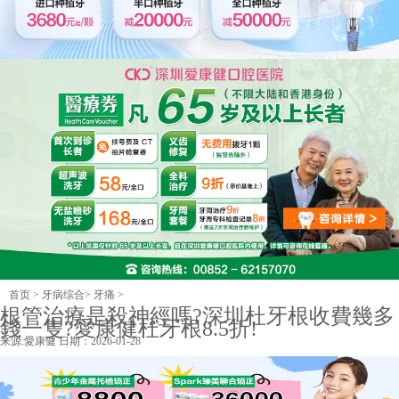
首页
>
牙病综合
>
牙痛
>
根管治療是殺神經嗎?深圳杜牙根收費幾多
錢一隻?愛康健杜牙根8.5折!
来源:
愛康健
日期：2026-01-28