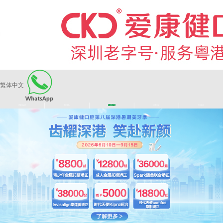
繁体中文
|
|
|
|
爱康健品牌
医师团队
长者医疗券
看牙活动
来院路线