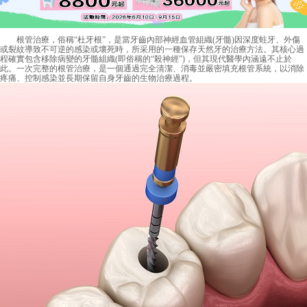
根管治療，俗稱“杜牙根”，是當牙齒內部神經血管組織(牙髓)因深度蛀牙、外傷
或裂紋導致不可逆的感染或壞死時，所采用的一種保存天然牙的治療方法。其核心過
程確實包含移除病變的牙髓組織(即俗稱的“殺神經”)，但其現代醫學內涵遠不止於
此。一次完整的根管治療，是一個通過完全清潔、消毒並嚴密填充根管系統，以消除
疼痛、控制感染並長期保留自身牙齒的生物治療過程。