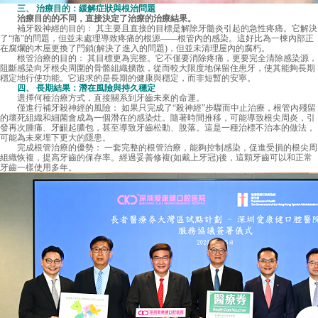
三、 治療目的：緩解症狀與根治問題
治療目的的不同，直接決定了治療的治療結果。
補牙殺神經的目的： 其主要且直接的目標是解除牙髓炎引起的急性疼痛。它解決
了“痛”的問題，但並未處理導致疼痛的根源——根管內的感染。這好比為一棟內部正
在腐爛的木屋更換了門鎖(解決了進入的問題)，但並未清理屋內的腐朽。
根管治療的目的： 其目標更為完整。它不僅要消除疼痛，更要完全清除感染源，
阻斷感染向牙根尖周圍的骨骼組織擴散，從而較大限度地保留住患牙，使其能夠長期
穩定地行使功能。它追求的是長期的健康與穩定，而非短暫的安寧。
四、 長期結果：潛在風險與持久穩定
選擇何種治療方式，直接關系到牙齒未來的命運。
僅進行補牙殺神經的風險： 如果只完成了“殺神經”步驟而中止治療，根管內殘留
的壞死組織和細菌會成為一個潛在的感染灶。隨著時間推移，可能導致根尖周炎，引
發再次腫痛、牙齦起膿包，甚至導致牙齒松動、脫落。這是一種治標不治本的做法，
可能為未來埋下更大的隱患。
完成根管治療的優勢： 一套完整的根管治療，能夠控制感染，促進受損的根尖周
組織恢複，提高牙齒的保存率。經過妥善修複(如戴上牙冠)後，這顆牙齒可以和正常
牙齒一樣使用多年。