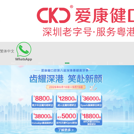
繁体中文
|
|
|
|
爱康健品牌
医师团队
长者医疗券
看牙活动
来院路线