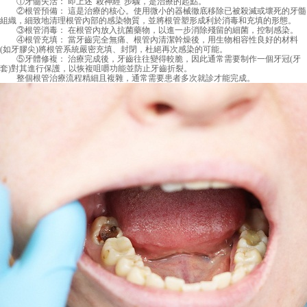
①牙髓失活： 即上述“殺神經”步驟，是治療的起點。
②根管預備： 這是治療的核心。使用微小的器械徹底移除已被殺滅或壞死的牙髓
組織，細致地清理根管內部的感染物質，並將根管塑形成利於消毒和充填的形態。
③根管消毒： 在根管內放入抗菌藥物，以進一步消除殘留的細菌，控制感染。
④根管充填： 當牙齒完全無痛、根管內清潔幹燥後，用生物相容性良好的材料
(如牙膠尖)將根管系統嚴密充填、封閉，杜絕再次感染的可能。
⑤牙體修複： 治療完成後，牙齒往往變得較脆，因此通常需要制作一個牙冠(牙
套)對其進行保護，以恢複咀嚼功能並防止牙齒折裂。
整個根管治療流程精細且複雜，通常需要患者多次就診才能完成。