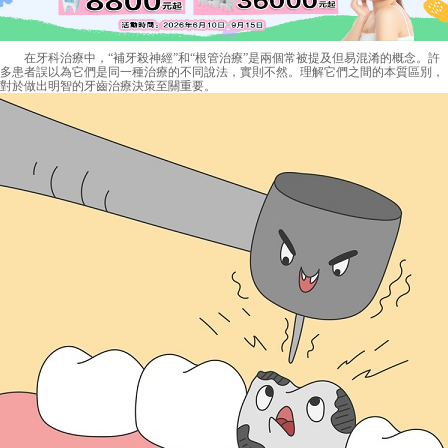
在牙科治療中，“補牙殺神經”和“根管治療”是兩個常被提及但易混淆的概念。許
多患者誤以為它們是同一種治療的不同說法，實則不然。理解它們之間的本質區別，
對於做出明智的牙齒治療決策至關重要。