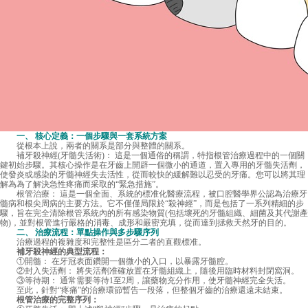
一、 核心定義：一個步驟與一套系統方案
從根本上說，兩者的關系是部分與整體的關系。
補牙殺神經(牙髓失活術)： 這是一個通俗的稱謂，特指根管治療過程中的一個關
鍵初始步驟。其核心操作是在牙齒上開辟一個微小的通道，置入專用的牙髓失活劑，
使發炎或感染的牙髓神經失去活性，從而較快的緩解難以忍受的牙痛。您可以將其理
解為為了解決急性疼痛而采取的“緊急措施”。
根管治療： 這是一個全面、系統的標准化醫療流程，被口腔醫學界公認為治療牙
髓病和根尖周病的主要方法。它不僅僅局限於“殺神經”，而是包括了一系列精細的步
驟，旨在完全清除根管系統內的所有感染物質(包括壞死的牙髓組織、細菌及其代謝產
物)，並對根管進行嚴格的消毒、成形和嚴密充填，從而達到拯救天然牙的目的。
二、 治療流程：單點操作與多步驟序列
治療過程的複雜度和完整性是區分二者的直觀標准。
補牙殺神經的典型流程：
①開髓： 在牙冠表面鑽開一個微小的入口，以暴露牙髓腔。
②封入失活劑： 將失活劑准確放置在牙髓組織上，隨後用臨時材料封閉窩洞。
③等待期： 通常需要等待1至2周，讓藥物充分作用，使牙髓神經完全失活。
至此，針對“疼痛”的治療環節暫告一段落，但整個牙齒的治療還遠未結束。
根管治療的完整序列：