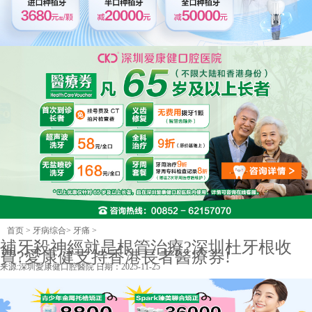
首页
>
牙病综合
>
牙痛
>
補牙殺神經就是根管治療?深圳杜牙根收
費?愛康健支持香港長者醫療券!
来源:
深圳愛康健口腔醫院
日期：2025-11-25