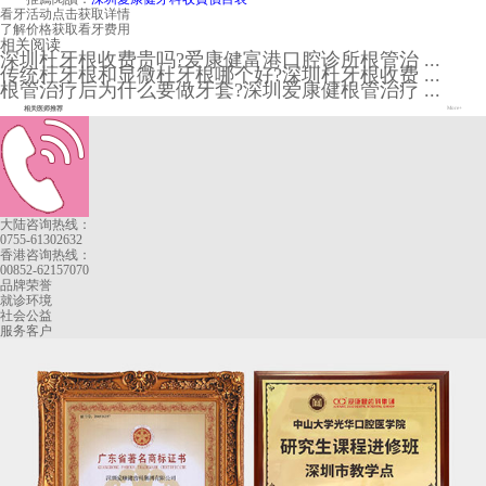
看牙活动
点击获取详情
了解价格
获取看牙费用
相关阅读
深圳杜牙根收费贵吗?爱康健富港口腔诊所根管治 ...
传统杜牙根和显微杜牙根哪个好?深圳杜牙根收费 ...
根管治疗后为什么要做牙套?深圳爱康健根管治疗 ...
相关医师推荐
More+
大陆咨询热线：
0755-61302632
香港咨询热线：
00852-62157070
品牌荣誉
就诊环境
社会公益
服务客户