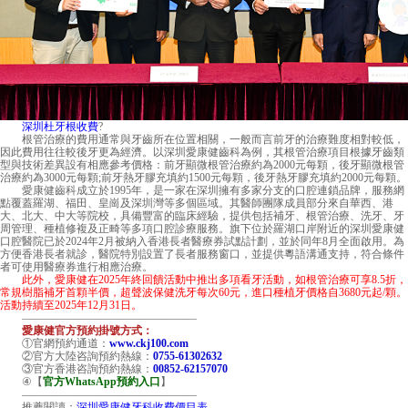
深圳杜牙根收費
?
根管治療的費用通常與牙齒所在位置相關，一般而言前牙的治療難度相對較低，
因此費用往往較後牙更為經濟。以深圳愛康健齒科為例，其根管治療項目根據牙齒類
型與技術差異設有相應參考價格：前牙顯微根管治療約為2000元每顆，後牙顯微根管
治療約為3000元每顆;前牙熱牙膠充填約1500元每顆，後牙熱牙膠充填約2000元每顆。
愛康健齒科
成立於1995年，是一家在深圳擁有多家分支的口腔連鎖品牌，服務網
點覆蓋羅湖、福田、皇崗及深圳灣等多個區域。其醫師團隊成員部分來自華西、港
大、北大、中大等院校，具備豐富的臨床經驗，提供包括補牙、根管治療、洗牙、牙
周管理、種植修複及正畸等多項口腔診療服務。旗下位於羅湖口岸附近的深圳愛康健
口腔醫院已於2024年2月被納入香港長者醫療券試點計劃，並於同年8月全面啟用。為
方便香港長者就診，醫院特別設置了長者服務窗口，並提供粵語溝通支持，符合條件
者可使用醫療券進行相應治療。
此外，愛康健在2025年終回饋活動中推出多項看牙活動，如根管治療可享8.5折，
常規樹脂補牙首顆半價，超聲波保健洗牙每次60元，進口種植牙價格自3680元起/顆。
活動持續至2025年12月31日。
————————————————
愛康健官方預約掛號方式：
①官網預約通道：
www.ckj100.com
②官方大陸咨詢預約熱線：
0755-61302632
③官方香港咨詢預約熱線：
00852-62157070
④【
官方WhatsApp預約入口
】
————————————————
推薦閱讀：
深圳愛康健牙科收費價目表