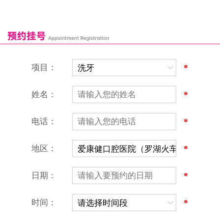
深圳爱康健口腔医院
康辉口腔门诊部
富康口腔门诊部
恒洁口腔门诊部
恒乐口腔诊所
富港口腔诊所
项目：
*
姓名：
*
电话：
*
地区：
*
深圳爱康健口腔医院
地址：深圳市罗湖区建设路罗湖火车站大楼C区1-2楼北侧、4-8楼
营业时间：9:00-18:00
日期：
*
（节假日照常上班）
香港电话：00852-62157070
深圳电话：0755-61302632
时间：
*
微信线上预约：aikangjian1995
微信小程序：爱康健齿科
爱康健官方网站：www.ckj100.com