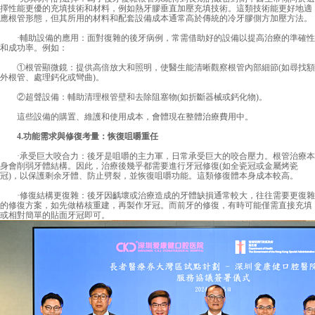
擇性能更優的充填技術和材料，例如熱牙膠垂直加壓充填技術。這類技術能更好地適
應根管形態，但其所用的材料和配套設備成本通常高於傳統的冷牙膠側方加壓方法。
·輔助設備的應用：面對復雜的後牙病例，常需借助好的設備以提高治療的準確性
和成功率。例如：
①根管顯微鏡：提供高倍放大和照明，使醫生能清晰觀察根管內部細節(如尋找額
外根管、處理鈣化或彎曲)。
②超聲設備：輔助清理根管壁和去除阻塞物(如折斷器械或鈣化物)。
這些設備的購置、維護和使用成本，會體現在整體治療費用中。
4.功能需求與修復考量：恢復咀嚼重任
·承受巨大咬合力：後牙是咀嚼的主力軍，日常承受巨大的咬合壓力。根管治療本
身會削弱牙體結構。因此，治療後幾乎都需要進行牙冠修復(如全瓷冠或金屬烤瓷
冠)，以保護剩余牙體、防止劈裂，並恢復咀嚼功能。這類修復體本身成本較高。
·修復結構更復雜：後牙因齲壞或治療造成的牙體缺損通常較大，往往需要更復雜
的修復方案，如先做樁核重建，再製作牙冠。而前牙的修復，有時可能僅需直接充填
或相對簡單的貼面牙冠即可。