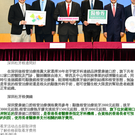
深圳杜牙根邊間好
在深圳做根管治療推薦大家選擇30年老字號牙科連鎖品牌愛康健口腔，旗下共有
12家口腔醫院及門診，醫師團隊由港大、華西及中山等院校畢業的碩博醫生組成，同
時引進德國蔡司顯微鏡根管治療儀，能清晰地觀察牙齒的解剖結構和根管形態，無論
是常規的根管治療術還是根尖的顯微外科手術，都可使醫生較大限度的幫助患者維護
正常組織。
深圳杜牙根價錢
深圳愛康健口腔根管治療價格費用參考：顯微根管治療前牙2000元起顆，後牙
3000元起顆;根管治療熱牙膠充填前牙1500元起顆，後牙2000元起顆。
旗下位於羅湖口
岸附近的
愛康健口腔醫院
，是香港長者醫療券指定牙科機構，合資格的香港長者可預
約到院，使用長者醫療券支付相關的睇牙費用。
看牙活动
点击获取详情
了解价格
获取看牙费用
相关阅读