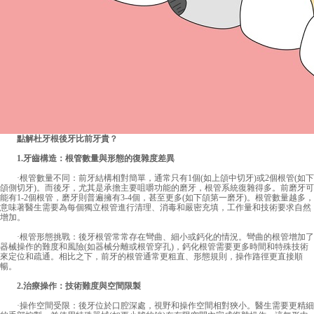
點解杜牙根後牙比前牙貴？
1.牙齒構造：根管數量與形態的復雜度差異
·根管數量不同：前牙結構相對簡單，通常只有1個(如上頜中切牙)或2個根管(如下
頜側切牙)。而後牙，尤其是承擔主要咀嚼功能的磨牙，根管系統復雜得多。前磨牙可
能有1-2個根管，磨牙則普遍擁有3-4個，甚至更多(如下頜第一磨牙)。根管數量越多，
意味著醫生需要為每個獨立根管進行清理、消毒和嚴密充填，工作量和技術要求自然
增加。
·根管形態挑戰：後牙根管常常存在彎曲、細小或鈣化的情況。彎曲的根管增加了
器械操作的難度和風險(如器械分離或根管穿孔)，鈣化根管需要更多時間和特殊技術
來定位和疏通。相比之下，前牙的根管通常更粗直、形態規則，操作路徑更直接順
暢。
2.治療操作：技術難度與空間限製
·操作空間受限：後牙位於口腔深處，視野和操作空間相對狹小。醫生需要更精細