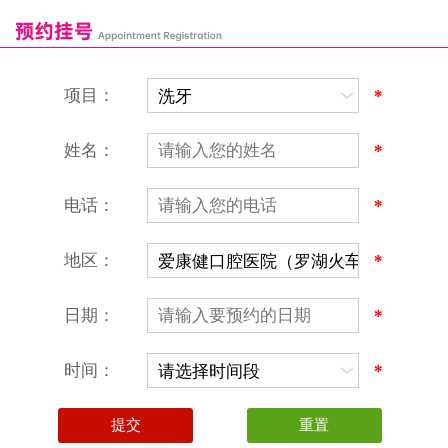
恒洁口腔门诊部
恒乐口腔诊所
富港口腔诊所
项目：
*
姓名：
*
电话：
*
地区：
*
深圳爱康健口腔医院
地址：深圳市罗湖区建设路罗湖火车站大楼C区1-2楼北侧、4-8楼
营业时间：9:00-18:00
日期：
*
（节假日照常上班）
香港电话：00852-62157070
深圳电话：0755-61302632
时间：
*
微信线上预约：aikangjian1995
微信小程序：爱康健齿科
爱康健官方网站：www.ckj100.com
本网站信息仅供参考，不作为诊疗及医疗根据
深圳爱康健口腔医院版权所有 粤ICP备12058131号-2
粤(B)广[2026]第07-22-878号