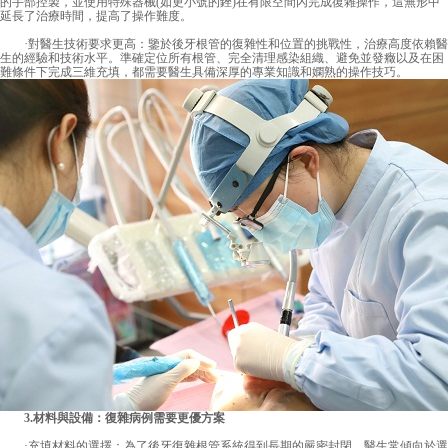
的手部控製，並使用特殊器械(如更小號的銼)在有限空間內完成復雜操作，這無形中
延長了治療時間，提高了操作難度。
·對醫生技術要求更高：鑒於後牙根管的復雜性和位置的挑戰性，治療高度依賴醫
生的經驗和技術水平。準確定位所有根管、完全清理感染組織、避免並發癥以及在困
難條件下完成三維充填，都需要醫生具備深厚的專業知識和嫻熟的操作技巧。
3.材料與設備：復雜病例需要更優方案
·充填材料的選擇：為了後牙復雜根管系統得到長期的嚴密封閉，醫生常傾向於選