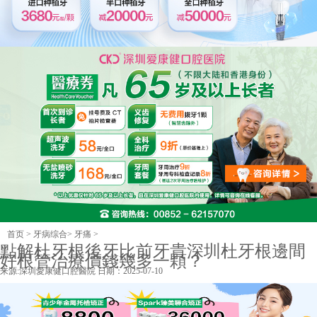
首页
>
牙病综合
>
牙痛
>
點解杜牙根後牙比前牙貴深圳杜牙根邊間
好根管治療價錢幾多一顆？
来源:
深圳愛康健口腔醫院
日期：2025-07-10