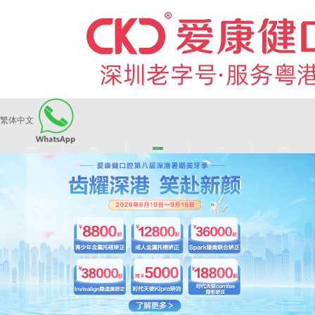
繁体中文
|
|
|
|
爱康健品牌
医师团队
长者医疗券
看牙活动
来院路线