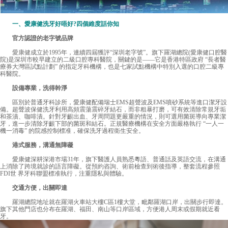
一、愛康健洗牙好唔好?四個維度話你知
官方認證的老字號品牌
愛康健
成立於1995年，連續四屆獲評“深圳老字號”。旗下羅湖總院(愛康健口腔醫
院)是深圳市較早建立的二級口腔專科醫院，關鍵的是——它是香港特區政府 “長者醫
療券大灣區試點計劃” 的指定牙科機構，也是七家試點機構中特別入選的口腔二級專
科醫院。
設備專業，洗得幹淨
區別於普通牙科診所，愛康健配備瑞士EMS超聲波及EMS噴砂系統等進口潔牙設
備。超聲波保健洗牙利用高頻震蕩震碎牙結石，而非粗暴打磨，可有效清除常規牙垢
和茶漬、咖啡漬。針對牙齦出血、牙周問題更嚴重的情況，則可選用菌斑導向專業潔
牙，進一步清除牙齦下部的菌斑和結石。正規醫療機構在安全方面嚴格執行 “一人一
機一消毒” 的院感控制標准，確保洗牙過程衛生安全。
港式服務，溝通無障礙
愛康健深耕深港市場31年，旗下醫護人員熟悉粵語、普通話及英語交流，在溝通
上消除了跨境就診的語言障礙。從預約咨詢、術前檢查到術後指導，整套流程參照
FDI世 界牙科聯盟標准執行，注重隱私與體驗。
交通方便，出關即達
羅湖總院地址就在羅湖火車站大樓C區1樓大堂，毗鄰羅湖口岸，出關步行即達。
旗下其他門店也分布在羅湖、福田、南山等口岸區域，方便港人周末或假期就近看
牙。