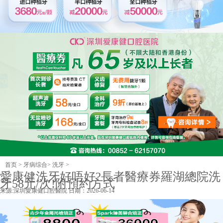
首页
>
牙病综合
>
洗牙
>
愛康健洗牙好唔好?長者醫療券羅湖總院洗
牙58元/次!附預約方式
来源:
深圳愛康健口腔醫院
日期：2026-06-14