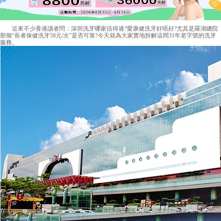
近來不少香港讀者問：深圳洗牙哪家信得過?愛康健洗牙好唔好?尤其是羅湖總院
那個“長者保健洗牙58元/次”是否可靠?今天就為大家實地拆解這間31年老字號的洗牙
服務。