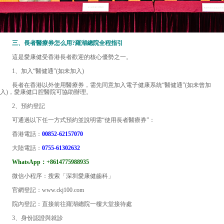
三、長者醫療券怎么用?羅湖總院全程指引
這是愛康健受香港長者歡迎的核心優勢之一。
1、加入“醫健通”(如未加入)
長者在香港以外使用醫療券，需先同意加入電子健康系統“醫健通”(如未曾加
入)，愛康健口腔醫院可協助辦理。
2、預約登記
可通過以下任一方式預約並說明需“使用長者醫療券”：
香港電話：
00852-62157070
大陸電話：
0755-61302632
WhatsApp：+8614775988935
微信小程序：搜索「深圳愛康健齒科」
官網登記：www.ckj100.com
院內登記：直接前往羅湖總院一樓大堂接待處
3、身份認證與就診