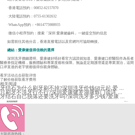
·香港電話預約：00852-62157070
·大陸電話預約：0755-61302632
·WhatsApp預約：+8614775988935
·微信小程序預約：搜索「深圳 愛康健齒科」一鍵提交預約信息
如需前往其他分店，香港直撥電話以及官網均可協助轉接。
總結：愛康健值得信賴的選擇
深圳洗牙價錢透明、愛康健好唔好看官方認證就知道、愛康健口腔醫院作為長者
醫療券指定機構，服務體驗和專業度都有保障。無論是定期護理還是專業潔治，這間
口岸直達的老字號都值得你親身體驗。
看牙活动
点击获取详情
了解价格
获取看牙费用
相关阅读
牙结石为什么刷牙刷不掉?深圳洗牙价钱68元起,爱 ...
只刷牙不洗牙行不行?深圳爱康健罗湖康辉门诊详 ...
牙结石自己脱落还要洗牙吗?深圳洗牙多少钱?爱康 ...
相关医师推荐
More+
大陆咨询热线：