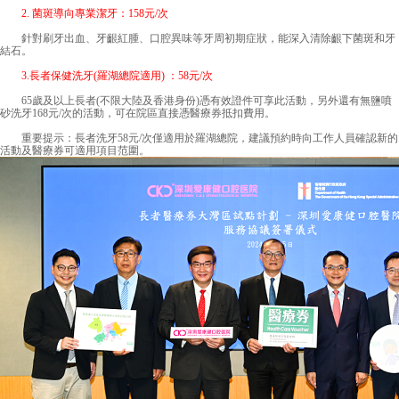
2. 菌斑導向專業潔牙：158元/次
針對刷牙出血、牙齦紅腫、口腔異味等牙周初期症狀，能深入清除齦下菌斑和牙
結石。
3.長者保健洗牙(羅湖總院適用) ：58元/次
65歲及以上長者(不限大陸及香港身份)憑有效證件可享此活動，另外還有無鹽噴
砂洗牙168元/次的活動，可在院區直接憑醫療券抵扣費用。
重要提示：長者洗牙58元/次僅適用於羅湖總院，建議預約時向工作人員確認新的
活動及醫療券可適用項目范圍。