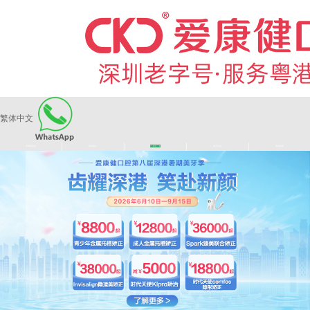
繁体中文
|
|
|
|
爱康健品牌
医师团队
长者医疗券
看牙活动
来院路线