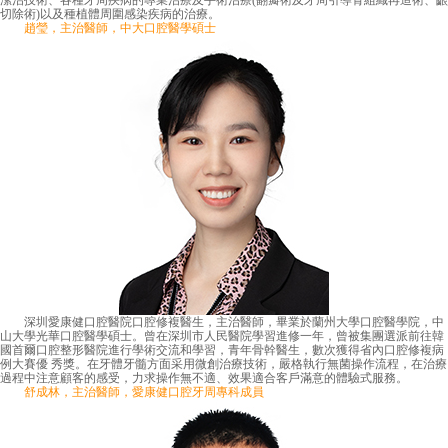
潔治技術、各種牙周疾病的專業治療及手術治療(翻瓣術及牙周引導骨組織再造術、齦
切除術)以及種植體周圍感染疾病的治療。
趙瑩，主治醫師，中大口腔醫學碩士
深圳愛康健口腔醫院口腔修複醫生，主治醫師，畢業於蘭州大學口腔醫學院，中
山大學光華口腔醫學碩士。曾在深圳市人民醫院學習進修一年，曾被集團選派前往韓
國首爾口腔整形醫院進行學術交流和學習，青年骨幹醫生，數次獲得省內口腔修複病
例大賽優 秀獎。在牙體牙髓方面采用微創治療技術，嚴格執行無菌操作流程，在治療
過程中注意顧客的感受，力求操作無不適、效果適合客戶滿意的體驗式服務。
舒成林，主治醫師，愛康健口腔牙周專科成員