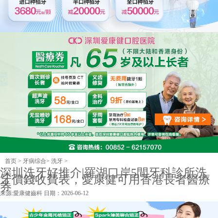
首页
>
牙病综合
>
洗牙
>
深圳洗牙好推介|羅湖口岸5間牙科診所洗
牙價錢收費表，愛康健可用香港長者醫療
券
来源:
愛康健齒科
日期：2026-06-12