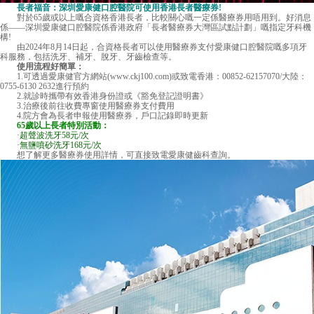
長者福音：深圳愛康健口腔醫院可使用香港長者醫療券!
對於65歲或以上嘅合資格香港長者，比較關心嘅一定係醫療券用唔用到。好消息
係——深圳愛康健口腔醫院係香港政府「長者醫療券大灣區試點計劃」嘅指定牙科機
構!
由2024年8月14日起，合資格長者可以使用醫療券支付愛康健口腔醫院嘅多項牙
科服務，包括洗牙、補牙、脫牙、牙齒檢查等。
使用流程好簡單：
1.可透過愛康健官方網站(www.ckj100.com)或致電香港：00852-62157070/大陸：
0755-6130 2632進行預約
2.就診時攜帶有效香港身份證或《豁免登記證明書》
3.治療後前往收費專窗使用醫療券支付費用
4.院方會為長者申報使用醫療券，戶口記錄即時更新
65歲以上長者特別活動：
·超聲波洗牙58元/次
·無鹽噴砂洗牙168元/次
想了解更多醫療券使用詳情，可直接致電愛康健齒科查詢。