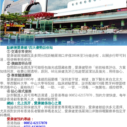
點解揀愛康健?四大優勢話你知
① 交通非常便利
愛康健
羅湖總院及多間分院距離羅湖口岸僅200米至5分鐘步程，出關步行即可到
達，唔使轉車唔使煩。
② 價錢透明合理
坊間部分低價洗牙可能唔包拋光或隱藏收費，愛康健堅持「術前檢查評估、方案
知情同意、收費公開透明」原則。68元保健洗牙已包超聲波潔治及拋光，用得放心。
③ 專業醫護團隊
愛康健始於1995年，連續四屆榮獲「深圳老字號」稱號，旗下醫生來自北京大
學、華西醫科大學、中山大學等院校，臨床經驗豐富。診所配備FDI國 際牙科聯盟標
準消毒中心，嚴格執行「一醫、一助、一針、一管、一消毒、一無菌包」感控標準。
④ 貼心港式服務
診所醫護人員可用粵語溝通，設香港專線 00852-62157070，預約方便快捷。每年
接診香港顧客數萬人次，服務經驗豐富。
總結：北上洗牙，愛康健係信心之選
無論係想定期保健洗牙，抑或需要更專業嘅深層潔治，愛康健都提供多元選擇。
尤其係對於持有香港長者醫療券嘅老友記，愛康健更係羅湖口岸難得嘅醫療券指定牙
科機構。
愛康健預約專線：
香港熱線：
00852-62157070