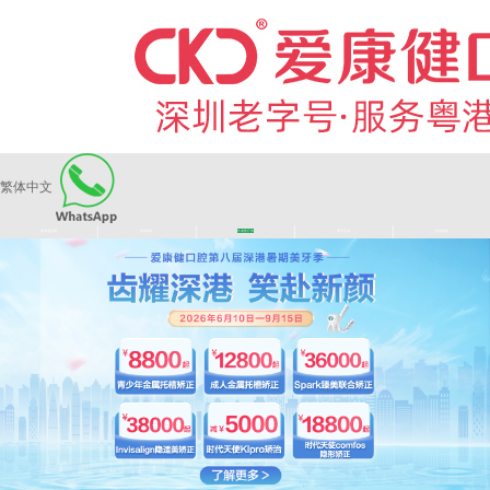
繁体中文
|
|
|
|
爱康健品牌
医师团队
长者医疗券
看牙活动
来院路线