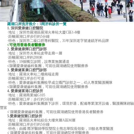
羅湖口岸洗牙推介：5間牙科診所一覽
1. 深圳愛康健口腔醫院
·地址：深圳市羅湖區羅湖火車站大廈C區1-8樓
·距離羅湖口岸步行約5分鐘
·特色：深圳市二級口腔專科醫院，31年深圳老字號連鎖牙科品牌
√可使用香港長者醫療券
2. 愛康健康輝口腔門診部
·地址：深圳市火車站皮帶走廊一層
·距離羅湖口岸約200米
·特色：19個獨立診間，設專業無菌通道
√隸屬愛康健齒科集團，可前往羅湖總院使用醫療券
3. 愛康健富康口腔門診部
·地址：羅湖火車站二樓南端走廊
·距離羅湖口岸步行可達
·特色：愛康健齒科集團較早成立嘅門診部之一，45人專業醫護團隊
√隸屬愛康健齒科集團，可前往羅湖總院使用醫療券
4. 愛康健富港口腔診所
·地址：羅湖商業城G105
·距離羅湖口岸：步行約5分鐘
·特色：愛康健齒科集團旗下診所，環境舒適，配備專業潔牙設備，醫護團隊經驗
豐富
√ 隸屬愛康健齒科集團，可前往羅湖總院使用香港長者醫療券
5.愛康健恆樂口腔診所
·地址：羅湖區火車站綜合大樓夾層A區M層
·距離羅湖口岸步行約5分鐘
·特色：由國 際牙醫師學院雙院士熊志華院長領銜，10餘名專業醫護
√ 隸屬愛康健齿科集團，可前往羅湖總院使用醫療券