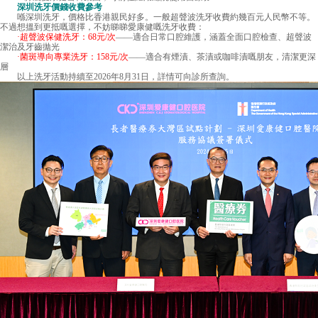
深圳洗牙價錢
收費參考
喺深圳洗牙，價格比香港親民好多。一般超聲波洗牙收費約幾百元人民幣不等。
不過想搵到更抵嘅選擇，不妨睇睇愛康健嘅洗牙收費：
·超聲波保健洗牙：68元/次
——適合日常口腔維護，涵蓋全面口腔檢查、超聲波
潔治及牙齒拋光
·菌斑導向專業洗牙：158元/次
——適合有煙漬、茶漬或咖啡漬嘅朋友，清潔更深
層
以上洗牙活動持續至2026年8月31日，詳情可向診所查詢。