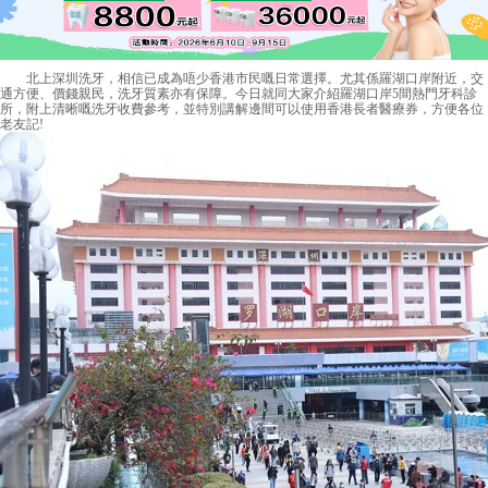
北上深圳洗牙，相信已成為唔少香港市民嘅日常選擇。尤其係羅湖口岸附近，交
通方便、價錢親民，洗牙質素亦有保障。今日就同大家介紹羅湖口岸5間熱門牙科診
所，附上清晰嘅洗牙收費參考，並特別講解邊間可以使用香港長者醫療券，方便各位
老友記!