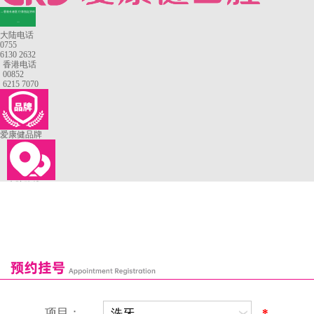
—香港长者医疗券指定牙科
—
大陆电话
0755
6130 2632
香港电话
00852
6215 7070
爱康健品牌
来院路线
罗湖口岸
福田口岸
深圳湾口岸
深圳爱康健口腔医院
康辉口腔门诊部
富康口腔门诊部
恒洁口腔门诊部
恒乐口腔诊所
富港口腔诊所
项目：
*