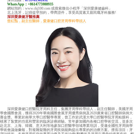
深圳熱線：
0755-61302632
WhatsApp：+8614775988935
網站預約：www.ckj100.com 或搜索微信小程序「深圳愛康健齒科」
北上洗牙，記得提早預約，帶齊證件，享受高質素又親民嘅牙科服務!
深圳愛康健牙醫推薦
曾紅豔，副主任醫師，愛康健口腔牙周學科帶頭人
深圳愛康健口腔醫院牙周科主任，集團牙周學科帶頭人，副主任醫師，美國牙周
學會國際會員，獲得2020年華南國際會展牙周優秀病例及2020廣東省口腔醫師病例大
賽金獎。畢業於南華大學口腔醫學專業，曾工作於武漢大學口腔醫學院牙周粘膜科，
積累了紮實的功底和豐富的臨床診療經驗。常年參加國內各種口腔學術交流，並多次
赴北京、上海、韓國、意大利等地參加口腔醫學領域專業培訓，受邀全國性牙周病學
學術會議做彙報，對複雜疑難的牙周疾病能夠提出專業的的治療方案。擅長項目：牙