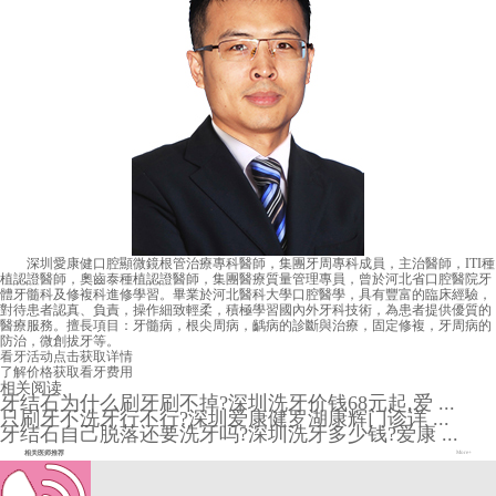
深圳愛康健口腔顯微鏡根管治療專科醫師，集團牙周專科成員，主治醫師，ITI種
植認證醫師，奧齒泰種植認證醫師，集團醫療質量管理專員，曾於河北省口腔醫院牙
體牙髓科及修複科進修學習。畢業於河北醫科大學口腔醫學，具有豐富的臨床經驗，
對待患者認真、負責，操作細致輕柔，積極學習國內外牙科技術，為患者提供優質的
醫療服務。擅長項目：牙髓病，根尖周病，齲病的診斷與治療，固定修複，牙周病的
防治，微創拔牙等。
看牙活动
点击获取详情
了解价格
获取看牙费用
相关阅读
牙结石为什么刷牙刷不掉?深圳洗牙价钱68元起,爱 ...
只刷牙不洗牙行不行?深圳爱康健罗湖康辉门诊详 ...
牙结石自己脱落还要洗牙吗?深圳洗牙多少钱?爱康 ...
相关医师推荐
More+