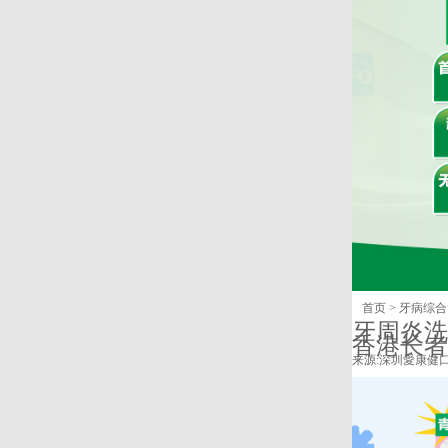
首页
>
牙病综合
牙周炎洗
香港长者
来源:
深圳愛康健