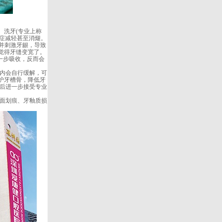
洗牙(专业上称
炎症减轻甚至消煺。
并刺激牙龈，导致
觉得牙缝变宽了。
一步吸收，反而会
内会自行缓解，可
护牙槽骨，降低牙
之后进一步接受专业
面划痕、牙釉质损