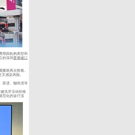
费用因机构类型和
立的深圳
爱康健口
缓菌斑再次附着。
交叉感染风险。
、茶渍、咖啡渍等
康健洗牙活动价格
规范化的诊疗流