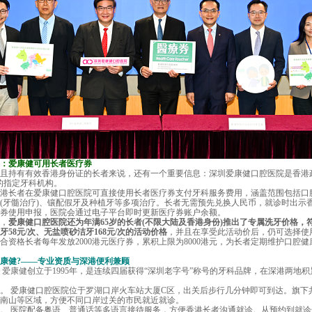
爱康健可用长者医疗券
且持有有效香港身份证的长者来说，还有一个重要信息：深圳爱康健口腔医院是香港
的指定牙科机构。
长者在爱康健口腔医院可直接使用长者医疗券支付牙科服务费用，涵盖范围包括口
(牙髓治疗)、镶配假牙及种植牙等多项治疗。长者无需预先兑换人民币，就诊时出示
券使用申报，医院会通过电子平台即时更新医疗券账户余额。
，
爱康健口腔医院还为年满65岁的长者(不限大陆及香港身份)推出了专属洗牙价格，
58元/次、无盐喷砂洁牙168元/次的活动价格
，并且在享受此活动价后，仍可选择使
合资格长者每年发放2000港元医疗券，累积上限为8000港元，为长者定期维护口腔
康健?——专业资质与深港便利兼顾
。
爱康健
创立于1995年，是连续四届获得“深圳老字号”称号的牙科品牌，在深港两地
 爱康健口腔医院位于罗湖口岸火车站大厦C区，出关后步行几分钟即可到达。旗下
南山等区域，方便不同口岸过关的市民就近就诊。
 医院配备粤语、普通话等多语言接待服务，方便香港长者沟通就诊。从预约到就诊