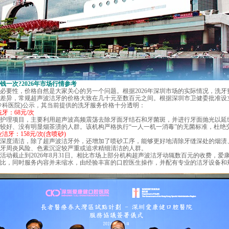
钱一次
?2026年市场行情参考
性，价格自然是大家关心的另一个问题。根据2026年深圳市场的实际情况，洗牙
所差异，常规超声波洁牙的价格大致在几十元至数百元之间。根据深圳市卫健委批准设
专科医院)公示，其当前提供的洗牙服务价格十分透明：
：68元/次
理项目，主要利用超声波高频震荡去除牙面牙结石和牙菌斑，并进行牙面抛光以延
较好、没有明显烟茶渍的人群。该机构严格执行“一人一机一消毒”的无菌标准，杜绝
牙：158元/次(含喷砂)
度清洁，除了超声波洁牙外，还增加了喷砂工序，能够更好地清除牙缝深处的烟渍
牙周炎风险、色素沉淀较严重或追求精细清洁的人群。
截止到2026年8月31日。相比市场上部分机构超声波洁牙动辄数百元的收费，爱
比，同时服务内容并未缩水，由经验丰富的口腔医生操作，并配有专业的洁牙设备和