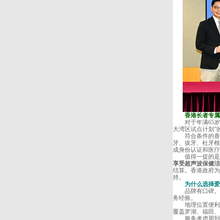
香港长者专属：
对于年满65岁
大湾区试点计划”
符合条件的香港
牙、拔牙、杜牙根
成身份认证和医疗
值得一提的是
享受超声波保健洁牙
结算。香港政府为
持。
为
什么选择爱
品牌有口碑
务经验。
地理位置便利。
覆盖罗湖、福田、
服务考虑周到。