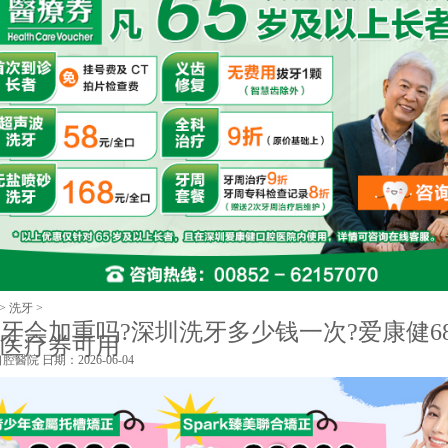
>
洗牙
>
牙会加重吗?深圳洗牙多少钱一次?爱康健6
医疗券可用
口腔醫院
日期：2026-06-04