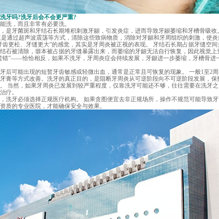
牙吗?洗牙后会不会更严重?
洗，而且非常有必要洗。
是牙菌斑和牙结石长期堆积刺激牙龈，引发炎症，进而导致牙龈萎缩和牙槽骨吸收。
)正是通过超声波震荡等方式，清除这些致病物质，消除对牙龈和牙周组织的刺激，使
齿更松、牙缝更大”的感觉，其实是牙周炎被正视的表现。 牙结石长期占据牙缝空间
结石被清除，塬本被占据的牙缝暴露出来，而萎缩的牙龈无法自行恢复，因此视觉上
过错”——恰恰相反，如果不洗牙，牙周炎症会持续发展，牙龈进一步萎缩，牙槽骨进
后可能出现的短暂牙齿敏感或轻微出血，通常是正常且可恢复的现象。 一般1至2周
牙膏等方式改善。洗牙的真正目的，是阻断牙周炎从可逆阶段向不可逆阶段发展，保
。 当然，如果牙周炎已发展到较严重程度，仅靠洗牙可能还不够，往往需要在洗牙
治疗。
洗牙必须选择正规医疗机构。 如果贪图便宜去非正规场所，操作不规范可能导致牙
资质的专业医院，才能确保安全与效果。