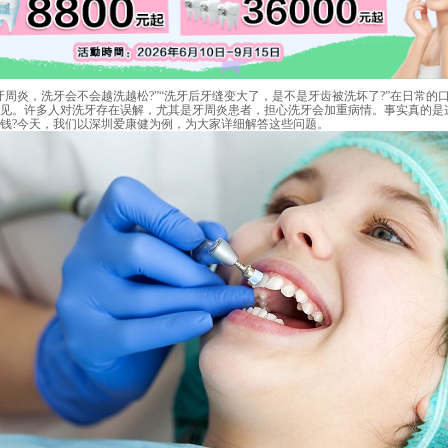
炎，洗牙会不会越洗越松?”“洗牙后牙缝变大了，是不是牙齿被洗坏了?”在日常的
见。许多人对洗牙存在误解，尤其是牙周炎患者，担心洗牙会加重病情。事实真的是
钱?今天，我们以深圳爱康健为例，为大家详细解答这些问题。