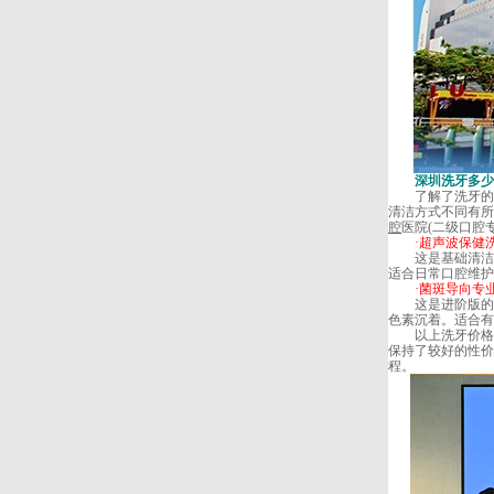
深圳洗牙多少
了解了洗牙的必要
清洁方式不同有
腔
医院(二级口腔
·超声波保健洗牙
这是基础清洁护
适合日常口腔维护
·菌斑导向专业洁
这是进阶版的深
色素沉着。适合有
以上洗牙价格活动
保持了较好的性价
程。