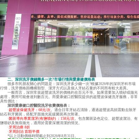
二、深圳洗牙價錢幾多一次?市場行情與愛康健價格表
很多市民朋友關心的問題是：深圳洗牙多少錢一次?根據2026年的深圳牙科市場
行情，洗牙價格因機構類型、潔牙方式以及個人牙結石量的不同而有較大差異。
一般而言，深圳常規超聲波洗牙的價格約在百元不等。如果需要加入噴砂或拋光
處理，費用可能會達到數百元。而愛康健口腔醫院提供的超聲波保健洗牙服務，非常
具性價比：
深圳愛康健口腔醫院洗牙收費價格表：
·超聲波保健洗牙：68元/次
。適合日常牙結石清除，通過超聲波高頻震動去除牙
結石和牙菌斑，搭配牙面拋光延緩菌斑再次附著。
·菌斑導向專業潔牙(有鹽噴砂) ：158元/次
。包含菌斑染色定位、超聲波潔治、有
鹽噴砂及無痕拋光，適用於需要深層清潔的情況。
·牙周治療 8折
·牙周刮治 首顆半價
*以上活動價格時間截止到2026年8月31日。