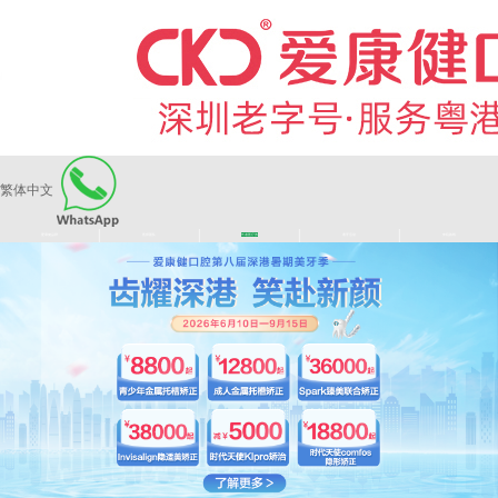
繁体中文
|
|
|
|
爱康健品牌
医师团队
长者医疗券
看牙活动
来院路线