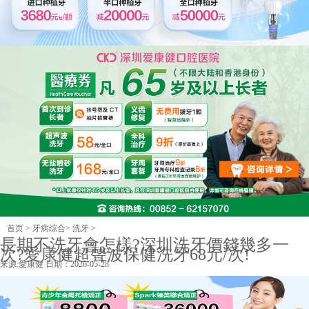
首页
>
牙病综合
>
洗牙
>
長期不洗牙會怎樣?深圳洗牙價錢幾多一
次?愛康健超聲波保健洗牙68元/次!
来源:
愛康健
日期：2026-05-28