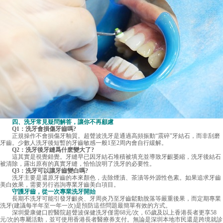
四、洗牙常見疑問解答，讓你不再顧慮
Q1：洗牙會損傷牙齒嗎?
正規操作不會損傷牙釉質。超聲波洗牙是通過高頻振動“震碎”牙結石，而非刮磨
牙齒。少數人洗牙後短暫的牙齒敏感一般1至2周內會自行緩解。
Q2：洗牙後牙縫爲什麽變大了?
這其實是視覺錯覺。牙縫早已因牙結石堆積被填充並導致牙齦萎縮，洗牙後結石
被清除，露出原有的真實牙縫，恰恰說明了洗牙的必要性。
Q3：洗牙可以讓牙齒變白嗎?
洗牙主要是還原牙齒的本來顏色，去除煙漬、茶漬等外源性色素。如果追求牙齒
美白效果，需要另行咨詢專業牙齒美白項目。
守護牙齒，從一次專業洗牙開始
長期不洗牙可能引發牙齦炎、牙周炎乃至牙齒鬆動脫落等嚴重後果，而定期專業
洗牙(建議每半年至一年一次)是預防這些問題最簡單有效的方式。
深圳愛康健口腔醫院超聲波保健洗牙僅需68元/次，65歲及以上香港長者更享58
元/次的專屬活動，並可使用香港長者醫療券支付。無論是深圳本地市民還是跨境就診