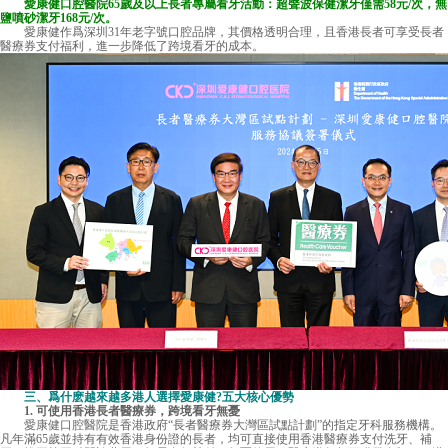
愛康健口腔醫院65歲及以上長者專屬看牙活動：超聲波保健潔牙僅需58元/次，無
鹽噴砂潔牙168元/次。
愛康健作爲深圳31年老字號口腔品牌，其價格透明合理，且香港長者可享受長者
醫療券支付福利，進一步降低了跨境看牙的成本。
三、爲什麽越來越多港人選擇愛康健?五大核心優勢
1. 可使用香港長者醫療券，跨境看牙無憂
愛康健口腔醫院
是香港政府“長者醫療券大灣區試點計劃”的指定牙科服務機構。
凡年滿65歲並持有有效香港身份證的長者，均可直接使用香港醫療券支付洗牙、補