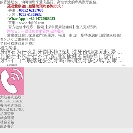
的香港朋友，均可輕鬆享受高品質、高性價比的專業潔牙服務。
羅湖愛康健口腔醫院預約咨詢方式：
·香港：
00852-62157070
·大陸：
0755-61302632
·
WhatsApp：+86 14775988935
·官網：www.ckj100.com
·官方微信小程序：搜索【深圳愛康健齒科】進入完成預約
到院告知->從優化官網看到活動過來
愛康健口腔13家連鎖門診(羅湖、福田、南山)，期待為您的口腔健康服務!
看牙活动
点击获取详情
了解价格
获取看牙费用
相关阅读
牙结石为什么刷牙刷不掉?深圳洗牙价钱68元起,爱 ...
只刷牙不洗牙行不行?深圳爱康健罗湖康辉门诊详 ...
牙结石自己脱落还要洗牙吗?深圳洗牙多少钱?爱康 ...
相关医师推荐
More+
大陆咨询热线：
0755-61302632
香港咨询热线：
00852-62157070
品牌荣誉
就诊环境
社会公益
服务客户