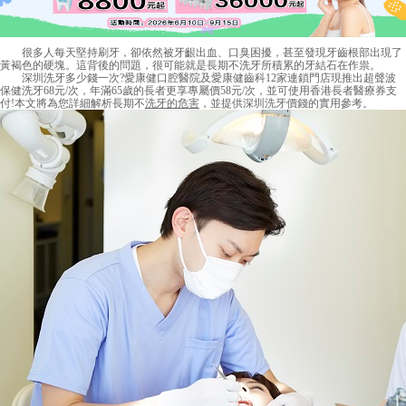
很多人每天堅持刷牙，卻依然被牙齦出血、口臭困擾，甚至發現牙齒根部出現了
黃褐色的硬塊。這背後的問題，很可能就是長期不洗牙所積累的牙結石在作祟。
深圳洗牙多少錢一次?愛康健口腔醫院及愛康健齒科12家連鎖門店現推出超聲波
保健洗牙68元/次，年滿65歲的長者更享專屬價58元/次，並可使用香港長者醫療券支
付!本文將為您詳細解析長期不
洗牙的危害
，並提供
深圳洗牙價錢
的實用參考。