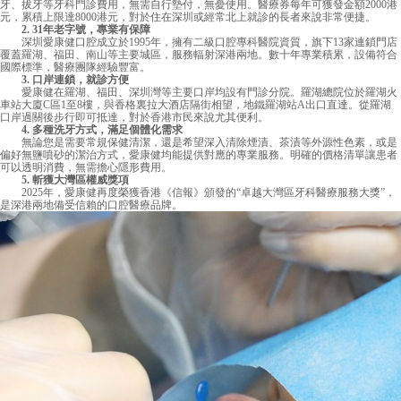
牙、拔牙等牙科門診費用，無需自行墊付，無憂使用。醫療券每年可獲發金額2000港
元，累積上限達8000港元，對於住在深圳或經常北上就診的長者來說非常便捷。
2. 31年老字號，專業有保障
深圳愛康健口腔成立於1995年，擁有二級口腔專科醫院資質，旗下13家連鎖門店
覆蓋羅湖、福田、南山等主要城區，服務輻射深港兩地。數十年專業積累，設備符合
國際標準，醫療團隊經驗豐富。
3. 口岸連鎖，就診方便
愛康健在羅湖、福田、深圳灣等主要口岸均設有門診分院。羅湖總院位於羅湖火
車站大廈C區1至8樓，與香格裏拉大酒店隔街相望，地鐵羅湖站A出口直達。從羅湖
口岸過關後步行即可抵達，對於香港市民來說尤其便利。
4. 多種洗牙方式，滿足個體化需求
無論您是需要常規保健清潔，還是希望深入清除煙漬、茶漬等外源性色素，或是
偏好無鹽噴砂的潔治方式，愛康健均能提供對應的專業服務。明確的價格清單讓患者
可以透明消費，無需擔心隱形費用。
5. 斬獲大灣區權威獎項
2025年，愛康健再度榮獲香港《信報》頒發的“卓越大灣區牙科醫療服務大獎”，
是深港兩地備受信賴的口腔醫療品牌。