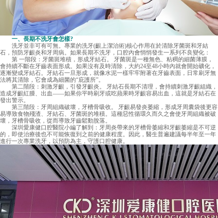
一、長期不洗牙會怎樣?
洗牙並非可有可無。專業的洗牙(齦上潔治術)核心作用在於清除牙菌斑和牙結
石，預防牙齦炎和牙周病。如果長期不洗牙，口腔內會悄悄發生一系列不良變化：
第 一階段：牙菌斑堆積，形成牙結石。 牙菌斑是一種無色、粘稠的細菌薄膜，
會持續不斷在牙齒表面形成。如果沒有及時清除，大約24至48小時內就會開始礦化，
逐漸變成牙結石。牙結石一旦形成，就像水泥一樣牢牢附著在牙齒表面，日常刷牙無
法將其清除，它會成為細菌的“庇護所”。
第二階段：刺激牙齦，引發牙齦炎。 牙結石長期不清理，會持續刺激牙齦組織，
造成牙齦紅腫、出血——如果你平時刷牙或吃蘋果時牙齦容易出血，這就是牙結石在
發出警示。
第三階段：牙周組織破壞，牙槽骨吸收。 牙齦易發炎萎縮，形成牙周囊袋後更容
易導致食物殘渣、牙結石、牙菌斑的堆積。這種惡性循環久而久之會使牙周組織被破
壞，牙槽骨吸收，從而導致牙齒鬆動脫落。
深圳愛康健口腔醫院小編了解到：牙周炎帶來的牙槽骨萎縮和牙齦萎縮是不可逆
的，即使治療後也不可能恢復到之前的健康程度。因此，醫生普遍建議每半年至一年
進行一次專業洗牙，以預防為主，守護口腔健康。